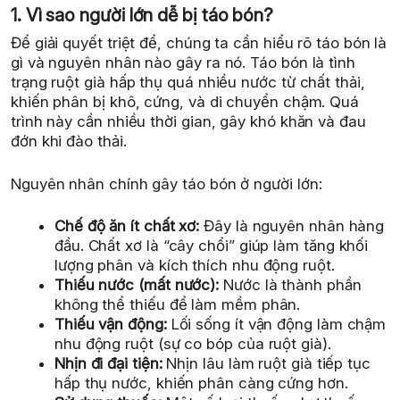
1. Vì sao người lớn dễ bị táo bón?
Để giải quyết triệt để, chúng ta cần hiểu rõ táo bón là
gì và nguyên nhân nào gây ra nó. Táo bón là tình
trạng ruột già hấp thụ quá nhiều nước từ chất thải,
khiến phân bị khô, cứng, và di chuyển chậm. Quá
trình này cần nhiều thời gian, gây khó khăn và đau
đớn khi đào thải.
Nguyên nhân chính gây táo bón ở người lớn:
Chế độ ăn ít chất xơ:
Đây là nguyên nhân hàng
đầu. Chất xơ là “cây chổi” giúp làm tăng khối
lượng phân và kích thích nhu động ruột.
Thiếu nước (mất nước):
Nước là thành phần
không thể thiếu để làm mềm phân.
Thiếu vận động:
Lối sống ít vận động làm chậm
nhu động ruột (sự co bóp của ruột già).
Nhịn đi đại tiện:
Nhịn lâu làm ruột già tiếp tục
hấp thụ nước, khiến phân càng cứng hơn.