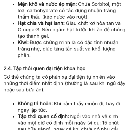
Mận khô và nước ép mận:
Chứa Sorbitol, một
loại carbohydrate có tác dụng nhuận tràng
thẩm thấu (kéo nước vào ruột).
Hạt chia và hạt lanh:
Giàu chất xơ hòa tan và
Omega-3. Nên ngâm hạt trước khi ăn để chúng
tạo thành gel.
Kiwi:
Được chứng minh là có đặc tính nhuận
tràng nhẹ, giúp tăng tần suất và khối lượng
phân.
2.4. Tập thói quen đại tiện khoa học
Cơ thể chúng ta có phản xạ đại tiện tự nhiên vào
những thời điểm nhất định (thường là sau khi ngủ dậy
hoặc sau bữa ăn).
Không trì hoãn:
Khi cảm thấy muốn đi, hãy đi
ngay lập tức.
Tập thói quen cố định:
Ngồi vào nhà vệ sinh
vào một giờ cố định mỗi ngày (ví dụ: 15 phút
sau bữa sáng), ngay cả khi chưa có nhu cầu.