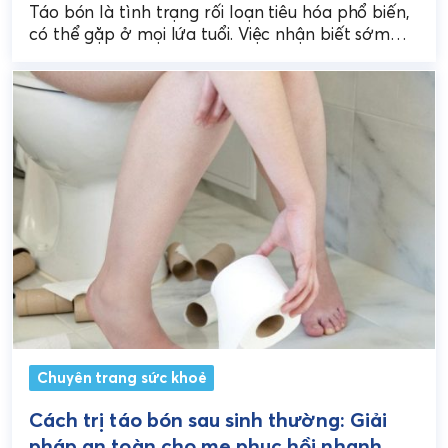
Táo bón là tình trạng rối loạn tiêu hóa phổ biến,
có thể gặp ở mọi lứa tuổi. Việc nhận biết sớm
các dấu hiệu...
Chuyên trang sức khoẻ
Cách trị táo bón sau sinh thường: Giải
pháp an toàn cho mẹ phục hồi nhanh