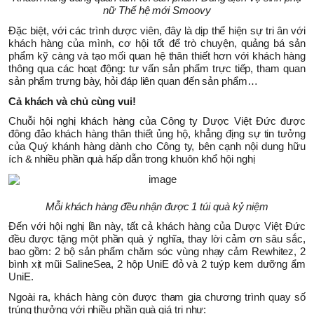
nữ Thế hệ mới Smoovy
Đặc biệt, với các trình dược viên, đây là dịp thể hiện sự tri ân với
khách hàng của mình, cơ hội tốt để trò chuyện, quảng bá sản
phẩm kỹ càng và tạo mối quan hệ thân thiết hơn với khách hàng
thông qua các hoạt động: tư vấn sản phẩm trực tiếp, tham quan
sản phẩm trưng bày, hỏi đáp liên quan đến sản phẩm…
Cả khách và chủ cùng vui!
Chuỗi hội nghị khách hàng của Công ty Dược Việt Đức được
đông đảo khách hàng thân thiết ủng hộ, khẳng địng sự tin tưởng
của Quý khánh hàng dành cho Công ty, bên cạnh nội dung hữu
ích & nhiều phần quà hấp dẫn trong khuôn khổ hội nghị
Mỗi khách hàng đều nhận được 1 túi quà kỷ niệm
Đến với hội nghị lần này, tất cả khách hàng của Dược Việt Đức
đều được tặng một phần quà ý nghĩa, thay lời cảm ơn sâu sắc,
bao gồm: 2 bộ sản phẩm chăm sóc vùng nhạy cảm Rewhitez, 2
bình xịt mũi SalineSea, 2 hộp UniE đỏ và 2 tuýp kem dưỡng ẩm
UniE.
Ngoài ra, khách hàng còn được tham gia chương trình quay số
trúng thưởng với nhiều phần quà giá trị như: