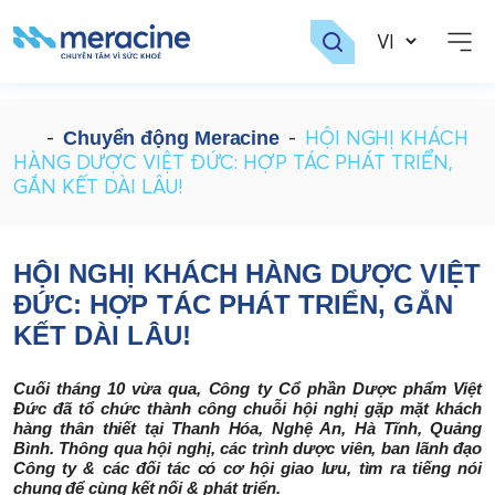
Skip
to
-
-
HỘI NGHỊ KHÁCH
Chuyển động Meracine
content
HÀNG DƯỢC VIỆT ĐỨC: HỢP TÁC PHÁT TRIỂN,
GẮN KẾT DÀI LÂU!
HỘI NGHỊ KHÁCH HÀNG DƯỢC VIỆT
ĐỨC: HỢP TÁC PHÁT TRIỂN, GẮN
KẾT DÀI LÂU!
Cuối tháng 10 vừa qua, Công ty Cổ phần Dược phẩm Việt
Đức đã tổ chức thành công chuỗi hội nghị gặp mặt khách
hàng thân thiết tại Thanh Hóa, Nghệ An, Hà Tĩnh, Quảng
Bình. Thông qua hội nghị, các trình dược viên, ban lãnh đạo
Công ty & các đối tác có cơ hội giao lưu, tìm ra tiếng nói
chung để cùng kết nối & phát triển.