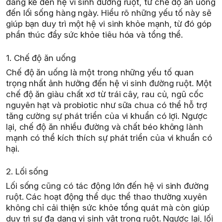
đáng kể đến hệ vi sinh đường ruột, từ chế độ ăn uống
đến lối sống hàng ngày. Hiểu rõ những yếu tố này sẽ
giúp bạn duy trì một hệ vi sinh khỏe mạnh, từ đó góp
phần thúc đẩy sức khỏe tiêu hóa và tổng thể.
1. Chế độ ăn uống
Chế độ ăn uống là một trong những yếu tố quan
trọng nhất ảnh hưởng đến hệ vi sinh đường ruột. Một
chế độ ăn giàu chất xơ từ trái cây, rau củ, ngũ cốc
nguyên hạt và probiotic như sữa chua có thể hỗ trợ
tăng cường sự phát triển của vi khuẩn có lợi. Ngược
lại, chế độ ăn nhiều đường và chất béo không lành
mạnh có thể kích thích sự phát triển của vi khuẩn có
hại.
2. Lối sống
Lối sống cũng có tác động lớn đến hệ vi sinh đường
ruột. Các hoạt động thể dục thể thao thường xuyên
không chỉ cải thiện sức khỏe tổng quát mà còn giúp
duy trì sự đa dạng vi sinh vật trong ruột. Ngược lại, lối