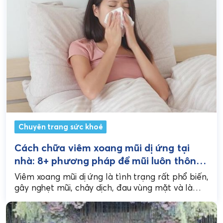
Chuyên trang sức khoẻ
Cách chữa viêm xoang mũi dị ứng tại
nhà: 8+ phương pháp để mũi luôn thông
thoáng
Viêm xoang mũi dị ứng là tình trạng rất phổ biến,
gây nghẹt mũi, chảy dịch, đau vùng mặt và làm
ảnh hưởng lớn tới...