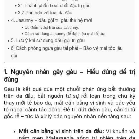
3.1. Thành phần hoạt chất đặc trị gàu
3.2. Phù hợp với loại da đầu
4. Jasunny – dầu gội trị gàu thế hệ mới
Ưu điểm vượt trội của Jasunny:
Cách sử dụng Jasunny để đạt hiệu quả tối ưu:
5. Lưu ý khi sử dụng dầu gội trị gàu
6. Cách phòng ngừa gàu tái phát – Bảo vệ mái tóc lâu
dài
1. Nguyên nhân gây gàu – Hiểu đúng để trị
đúng
Gàu là kết quả của một chuỗi phản ứng bất thường
trên da đầu, bắt nguồn từ sự rối loạn trong chu kỳ
thay mới tế bào da, mất cân bằng vi sinh và các yếu
tố ngoại cảnh tác động. Để trị dứt điểm gàu, cần đi từ
gốc rễ – tức là xử lý các nguyên nhân nền tảng sau:
Mất cân bằng vi sinh trên da đầu:
Vi khuẩn và
nấm men Malassezia sống tự nhiên trên da