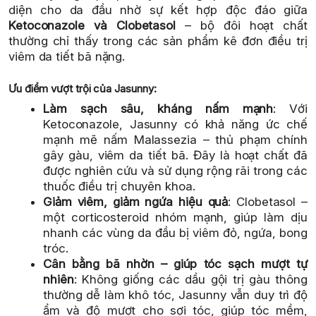
diện cho da đầu nhờ sự kết hợp độc đáo giữa
Ketoconazole và Clobetasol
– bộ đôi hoạt chất
thường chỉ thấy trong các sản phẩm kê đơn điều trị
viêm da tiết bã nặng.
Ưu điểm vượt trội của Jasunny:
Làm sạch sâu, kháng nấm mạnh
: Với
Ketoconazole, Jasunny có khả năng ức chế
mạnh mẽ nấm Malassezia – thủ phạm chính
gây gàu, viêm da tiết bã. Đây là hoạt chất đã
được nghiên cứu và sử dụng rộng rãi trong các
thuốc điều trị chuyên khoa.
Giảm viêm, giảm ngứa hiệu quả
: Clobetasol –
một corticosteroid nhóm mạnh, giúp làm dịu
nhanh các vùng da đầu bị viêm đỏ, ngứa, bong
tróc.
Cân bằng bã nhờn – giúp tóc sạch mượt tự
nhiên
: Không giống các dầu gội trị gàu thông
thường dễ làm khô tóc, Jasunny vẫn duy trì độ
ẩm và độ mượt cho sợi tóc, giúp tóc mềm,