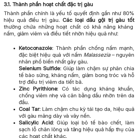
3.1. Thành phần hoạt chất đặc trị gàu
Thành phần chính là yếu tố quyết định gần như 80%
hiệu quả điều trị gàu.
Các loại dầu gội trị gàu tốt
thường chứa những hoạt chất có khả năng kháng
nấm, giảm viêm và điều tiết nhờn hiệu quả như:
Ketoconazole
: Thành phần chống nấm mạnh,
đặc biệt hiệu quả với nấm
Malassezia
– nguyên
nhân phổ biến nhất gây gàu.
Selenium Sulfide
: Giúp làm chậm sự phân chia
tế bào sừng, kháng nấm, giảm bong tróc và hỗ
trợ điều trị viêm da tiết bã.
Zinc Pyrithione
: Có tác dụng kháng khuẩn,
chống viêm nhẹ và cân bằng dầu nhờn trên da
đầu.
Coal Tar
: Làm chậm chu kỳ tái tạo da, hiệu quả
với gàu mảng dày và vảy nến.
Salicylic Acid
: Giúp loại bỏ tế bào chết, làm
sạch lỗ chân lông và tăng hiệu quả hấp thụ của
các hoạt chất khác.