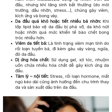
đầu, nhưng khi tăng sinh bất thường (do môi
trường, dầu nhờn, stress…), chúng gây viêm,
kích ứng và bong vảy.
Da đầu quá khô hoặc tiết nhiều bã nhờn:
Khi
lớp lipid bảo vệ da đầu bị phá vỡ, da khô nứt
hoặc nhờn quá mức khiến tế bào chết bong
tróc nhiều hơn.
Viêm da tiết bã:
Là tình trạng viêm mạn tính do
rối loạn tuyến bã, đi kèm gàu vảy vàng, ngứa,
đỏ da đầu.
Dị ứng hóa chất:
Sử dụng gel, xịt tóc, nhuộm
uốn chứa nhiều hóa chất dễ gây kích ứng da
đầu.
Tâm lý – nội tiết:
Stress, rối loạn hormone, mất
ngủ kéo dài cũng ảnh hưởng đến chu trình thay
da và sản xuất dầu trên da đầu.