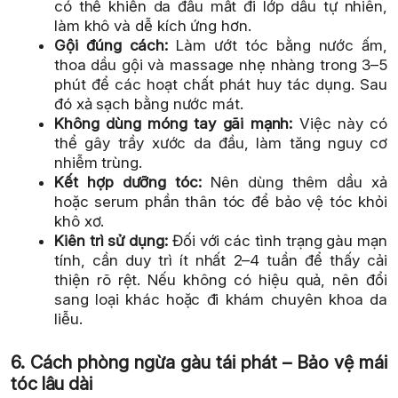
có thể khiến da đầu mất đi lớp dầu tự nhiên,
làm khô và dễ kích ứng hơn.
Gội đúng cách:
Làm ướt tóc bằng nước ấm,
thoa dầu gội và massage nhẹ nhàng trong 3–5
phút để các hoạt chất phát huy tác dụng. Sau
đó xả sạch bằng nước mát.
Không dùng móng tay gãi mạnh:
Việc này có
thể gây trầy xước da đầu, làm tăng nguy cơ
nhiễm trùng.
Kết hợp dưỡng tóc:
Nên dùng thêm dầu xả
hoặc serum phần thân tóc để bảo vệ tóc khỏi
khô xơ.
Kiên trì sử dụng:
Đối với các tình trạng gàu mạn
tính, cần duy trì ít nhất 2–4 tuần để thấy cải
thiện rõ rệt. Nếu không có hiệu quả, nên đổi
sang loại khác hoặc đi khám chuyên khoa da
liễu.
6. Cách phòng ngừa gàu tái phát – Bảo vệ mái
tóc lâu dài