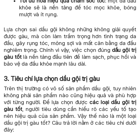
Tối ưu hóa hiệu quả chăm sóc tóc
: một da đầu
khỏe sẽ là nền tảng để tóc mọc khỏe, bóng
mượt và ít rụng.
Lựa chọn sai dầu gội không những không giải quyết
được gàu, mà còn làm trầm trọng hơn tình trạng da
đầu, gây rụng tóc, mỏng sợi và mất cân bằng da đầu
nghiêm trọng. Chính vì vậy, việc chọn đúng
dầu gội trị
gàu tốt
là nền tảng đầu tiên để làm sạch, phục hồi và
bảo vệ da đầu khỏe mạnh lâu dài.
3. Tiêu chí lựa chọn dầu gội trị gàu
Trên thị trường có vô số sản phẩm dầu gội, tuy nhiên
không phải sản phẩm nào cũng hiệu quả và phù hợp
với từng người. Để lựa chọn được
các loại dầu gội trị
gàu tốt
, người tiêu dùng cần hiểu rõ các yếu tố tạo
nên hiệu quả của sản phẩm. Vậy thế nào là một loại
dầu gội trị gàu tốt? Câu trả lời nằm ở các tiêu chí dưới
đây: