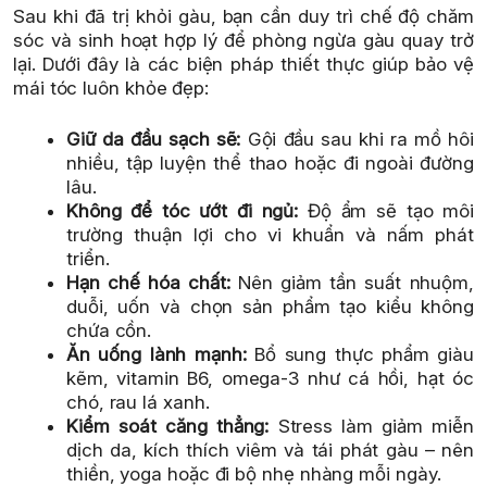
Sau khi đã trị khỏi gàu, bạn cần duy trì chế độ chăm
sóc và sinh hoạt hợp lý để phòng ngừa gàu quay trở
lại. Dưới đây là các biện pháp thiết thực giúp bảo vệ
mái tóc luôn khỏe đẹp:
Giữ da đầu sạch sẽ:
Gội đầu sau khi ra mồ hôi
nhiều, tập luyện thể thao hoặc đi ngoài đường
lâu.
Không để tóc ướt đi ngủ:
Độ ẩm sẽ tạo môi
trường thuận lợi cho vi khuẩn và nấm phát
triển.
Hạn chế hóa chất:
Nên giảm tần suất nhuộm,
duỗi, uốn và chọn sản phẩm tạo kiểu không
chứa cồn.
Ăn uống lành mạnh:
Bổ sung thực phẩm giàu
kẽm, vitamin B6, omega-3 như cá hồi, hạt óc
chó, rau lá xanh.
Kiểm soát căng thẳng:
Stress làm giảm miễn
dịch da, kích thích viêm và tái phát gàu – nên
thiền, yoga hoặc đi bộ nhẹ nhàng mỗi ngày.