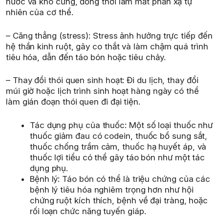
nước và khô cứng, đồng thời làm mất phản xạ tự
nhiên của cơ thể.
– Căng thẳng (stress): Stress ảnh hưởng trực tiếp đến
hệ thần kinh ruột, gây co thắt và làm chậm quá trình
tiêu hóa, dẫn đến táo bón hoặc tiêu chảy.
– Thay đổi thói quen sinh hoạt: Đi du lịch, thay đổi
múi giờ hoặc lịch trình sinh hoạt hàng ngày có thể
làm gián đoạn thói quen đi đại tiện.
Tác dụng phụ của thuốc: Một số loại thuốc như
thuốc giảm đau có codein, thuốc bổ sung sắt,
thuốc chống trầm cảm, thuốc hạ huyết áp, và
thuốc lợi tiểu có thể gây táo bón như một tác
dụng phụ.
Bệnh lý: Táo bón có thể là triệu chứng của các
bệnh lý tiêu hóa nghiêm trọng hơn như hội
chứng ruột kích thích, bệnh về đại tràng, hoặc
rối loạn chức năng tuyến giáp.