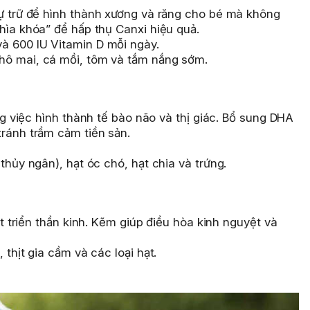
 trữ để hình thành xương và răng cho bé mà không
hìa khóa” để hấp thụ Canxi hiệu quả.
 600 IU Vitamin D mỗi ngày.
hô mai, cá mồi, tôm và tắm nắng sớm.
ng việc hình thành tế bào não và thị giác. Bổ sung DHA
tránh trầm cảm tiền sản.
 thủy ngân), hạt óc chó, hạt chia và trứng.
t triển thần kinh. Kẽm giúp điều hòa kinh nguyệt và
, thịt gia cầm và các loại hạt.