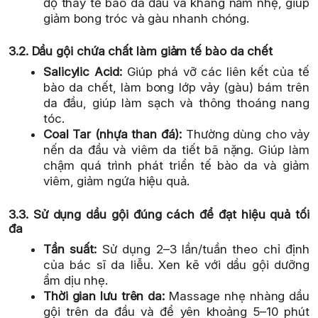
độ thay tế bào da đầu và kháng nấm nhẹ, giúp
giảm bong tróc và gàu nhanh chóng.
3.2. Dầu gội chứa chất làm giảm tế bào da chết
Salicylic Acid:
Giúp phá vỡ các liên kết của tế
bào da chết, làm bong lớp vảy (gàu) bám trên
da đầu, giúp làm sạch và thông thoáng nang
tóc.
Coal Tar (nhựa than đá):
Thường dùng cho vảy
nến da đầu và viêm da tiết bã nặng. Giúp làm
chậm quá trình phát triển tế bào da và giảm
viêm, giảm ngứa hiệu quả.
3.3. Sử dụng dầu gội đúng cách để đạt hiệu quả tối
đa
Tần suất:
Sử dụng 2–3 lần/tuần theo chỉ định
của bác sĩ da liễu. Xen kẽ với dầu gội dưỡng
ẩm dịu nhẹ.
Thời gian lưu trên da:
Massage nhẹ nhàng dầu
gội trên da đầu và để yên khoảng 5–10 phút