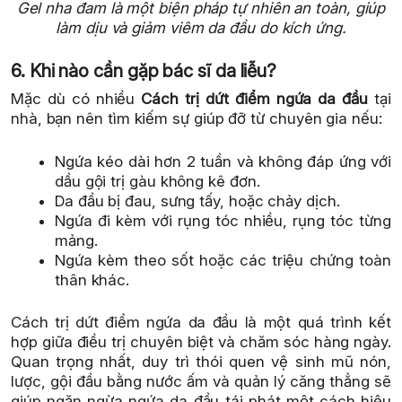
Gel nha đam là một biện pháp tự nhiên an toàn, giúp
làm dịu và giảm viêm da đầu do kích ứng.
6. Khi nào cần gặp bác sĩ da liễu?
Mặc dù có nhiều
Cách trị dứt điểm ngứa da đầu
tại
nhà, bạn nên tìm kiếm sự giúp đỡ từ chuyên gia nếu:
Ngứa kéo dài hơn 2 tuần và không đáp ứng với
dầu gội trị gàu không kê đơn.
Da đầu bị đau, sưng tấy, hoặc chảy dịch.
Ngứa đi kèm với rụng tóc nhiều, rụng tóc từng
mảng.
Ngứa kèm theo sốt hoặc các triệu chứng toàn
thân khác.
Cách trị dứt điểm ngứa da đầu là một quá trình kết
hợp giữa điều trị chuyên biệt và chăm sóc hàng ngày.
Quan trọng nhất, duy trì thói quen vệ sinh mũ nón,
lược, gội đầu bằng nước ấm và quản lý căng thẳng sẽ
giúp ngăn ngừa ngứa da đầu tái phát một cách hiệu