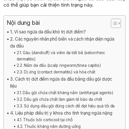
có thể giúp bạn cải thiện tình trạng này.
Nội dung bài
1. Vì sao ngứa da đầu khó trị dứt điểm?
2. Các nguyên nhân phổ biến và cách nhận diện ngứa
da đầu
2.1. Gàu (dandruff) và viêm da tiết bã (seborrheic
dermatitis)
2.2. Nấm da đầu (scalp ringworm/tinea capitis)
2.3. Dị ứng (contact dermatitis) và hóa chất
3. Cách trị dứt điểm ngứa da đầu bằng dầu gội dược
liệu
3.1. Dầu gội chứa chất kháng nấm (antifungal agents)
3.2. Dầu gội chứa chất làm giảm tế bào da chết
3.3. Sử dụng dầu gội đúng cách để đạt hiệu quả tối đa
4. Liệu pháp điều trị y khoa cho tình trạng ngứa nặng
4.1. Thuốc bôi corticoid tại chỗ
4.2. Thuốc kháng nấm đường uống