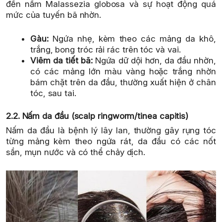
đến nấm Malassezia globosa và sự hoạt động quá
mức của tuyến bã nhờn.
Gàu:
Ngứa nhẹ, kèm theo các mảng da khô,
trắng, bong tróc rải rác trên tóc và vai.
Viêm da tiết bã:
Ngứa dữ dội hơn, da đầu nhờn,
có các mảng lớn màu vàng hoặc trắng nhờn
bám chặt trên da đầu, thường xuất hiện ở chân
tóc, sau tai.
2.2. Nấm da đầu (scalp ringworm/tinea capitis)
Nấm da đầu là bệnh lý lây lan, thường gây rụng tóc
từng mảng kèm theo ngứa rát, da đầu có các nốt
sần, mụn nước và có thể chảy dịch.