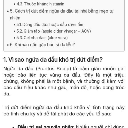
4.3. Thuốc kháng histamin
5. Cách trị dứt điểm ngứa da đầu tại nhà bằng mẹo tự
nhiên
5.1. Dùng dầu dừa hoặc dầu olive ấm
5.2. Giấm táo (apple cider vinegar – ACV)
5.3. Gel nha đam (aloe vera)
6. Khi nào cần gặp bác sĩ da liễu?
1. Vì sao ngứa da đầu khó trị dứt điểm?
Ngứa da đầu (Pruritus Scalp) là cảm giác muốn gãi
hoặc cào liên tục vùng da đầu. Đây là một triệu
chứng, không phải là một bệnh, và thường đi kèm với
các dấu hiệu khác như gàu, mẩn đỏ, hoặc bong tróc
da.
Trị dứt điểm ngứa da đầu khó khăn vì tình trạng này
có tính chu kỳ và dễ tái phát do các yếu tố sau:
Điều trị sai nguyên nhân:
Nhiều người chỉ dùng