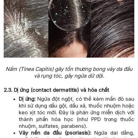
Nấm (Tinea Capitis) gây tổn thương bong vảy da đầu
và rụng tóc, gây ngứa dữ dội.
2.3. Dị ứng (contact dermatitis) và hóa chất
Dị ứng:
Ngứa đột ngột, có thể kèm mẩn đỏ sau
khi sử dụng dầu gội, dầu xả, thuốc nhuộm hoặc
keo xịt tóc mới. Đây là phản ứng miễn dịch với
thành phần hóa học (như PPD trong thuốc
nhuộm, sulfates, parabens).
Vảy nến da đầu (psoriasis):
Ngứa dai dẳng,