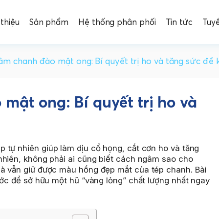
 thiệu
Sản phẩm
Hệ thống phân phối
Tin tức
Tuy
m chanh đào mật ong: Bí quyết trị ho và tăng sức đề 
ật ong: Bí quyết trị ho và
áp tự nhiên giúp làm dịu cổ họng, cắt cơn ho và tăng
nhiên, không phải ai cũng biết cách ngâm sao cho
mà vẫn giữ được màu hồng đẹp mắt của tép chanh. Bài
ước để sở hữu một hũ “vàng lỏng” chất lượng nhất ngay