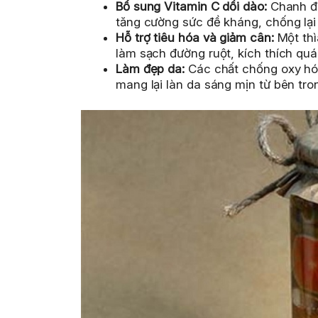
Bổ sung Vitamin C dồi dào:
Chanh đà
tăng cường sức đề kháng, chống lại 
Hỗ trợ tiêu hóa và giảm cân:
Một thì
làm sạch đường ruột, kích thích quá 
Làm đẹp da:
Các chất chống oxy hóa
mang lại làn da sáng mịn từ bên tro