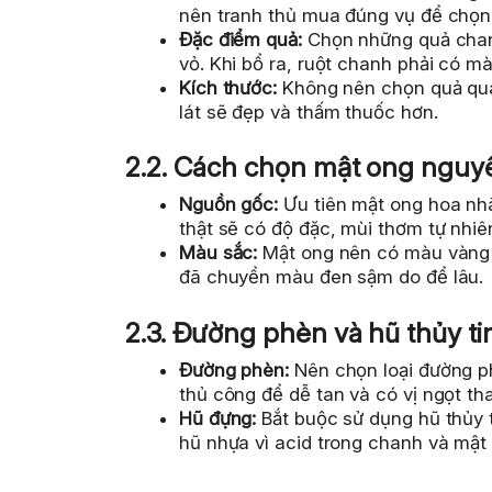
nên tranh thủ mua đúng vụ để chọ
Đặc điểm quả:
Chọn những quả chanh
vỏ. Khi bổ ra, ruột chanh phải có 
Kích thước:
Không nên chọn quả quá 
lát sẽ đẹp và thấm thuốc hơn.
2.2. Cách chọn mật ong nguy
Nguồn gốc:
Ưu tiên mật ong hoa nhã
thật sẽ có độ đặc, mùi thơm tự nhiê
Màu sắc:
Mật ong nên có màu vàng 
đã chuyển màu đen sậm do để lâu.
2.3. Đường phèn và hũ thủy ti
Đường phèn:
Nên chọn loại đường p
thủ công để dễ tan và có vị ngọt th
Hũ đựng:
Bắt buộc sử dụng hũ thủy t
hũ nhựa vì acid trong chanh và mật