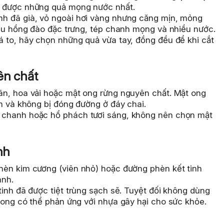
n được những quả mọng nước nhất.
 đã già, vỏ ngoài hơi vàng nhưng căng mịn, mỏng
màu hồng đào đặc trưng, tép chanh mọng và nhiều nước.
to, hãy chọn những quả vừa tay, đồng đều để khi cắt
ên chất
n, hoa vải hoặc mật ong rừng nguyên chất. Mật ong
n và không bị đóng đường ở đáy chai.
chanh hoặc hổ phách tươi sáng, không nên chọn mật
nh
hèn kim cương (viên nhỏ) hoặc đường phèn kết tinh
anh.
inh đã được tiệt trùng sạch sẽ. Tuyệt đối không dùng
 ong có thể phản ứng với nhựa gây hại cho sức khỏe.