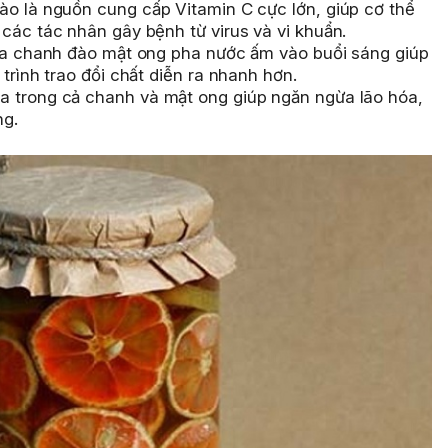
o là nguồn cung cấp Vitamin C cực lớn, giúp cơ thể
các tác nhân gây bệnh từ virus và vi khuẩn.
a chanh đào mật ong pha nước ấm vào buổi sáng giúp
trình trao đổi chất diễn ra nhanh hơn.
 trong cả chanh và mật ong giúp ngăn ngừa lão hóa,
ng.