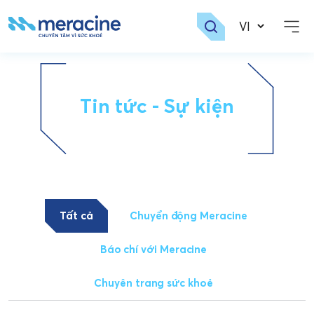
Skip
to
content
Tin tức - Sự kiện
Tất cả
Chuyển động Meracine
Báo chí với Meracine
Chuyên trang sức khoẻ