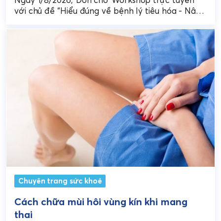
sĩ nhà thuốc
với chủ đề “Hiểu đúng về bệnh lý tiêu hóa - Nâng
cao hiệu quả tư vấn cho...
Chuyên trang sức khoẻ
Cách chữa mùi hôi vùng kín khi mang
thai