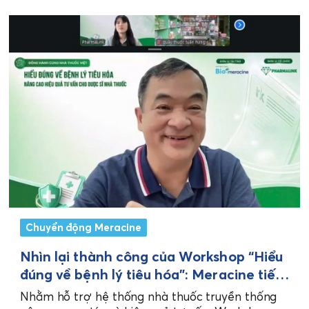
Chuyển động Meracine
Nhìn lại thành công của Workshop “Hiểu
đúng về bệnh lý tiêu hóa”: Meracine tiếp
tục khẳng định sứ mệnh đồng hành cùng
Nhằm hỗ trợ hệ thống nhà thuốc truyền thống