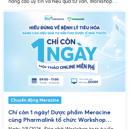
Nhà thuốc Việt
nâng cao uy tín và hiệu quả tư vấn, Workshop
trực tuyến do Dược phẩm Meracine...
Chuyển động Meracine
Chỉ còn 1 ngày! Dược phẩm Meracine
cùng Pharmalink tổ chức Workshop
chuyên sâu về bệnh lý tiêu hóa cho Dược
Ngày 1/8/2026, Đón chờ Workshop trực tuyến