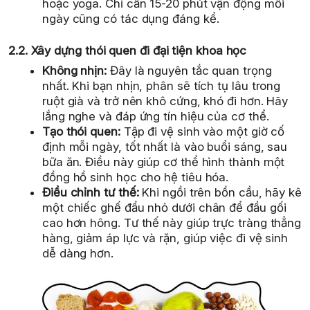
hoặc yoga. Chỉ cần 15-20 phút vận động mỗi
ngày cũng có tác dụng đáng kể.
2.2. Xây dựng thói quen đi đại tiện khoa học
Không nhịn:
Đây là nguyên tắc quan trọng
nhất. Khi bạn nhịn, phân sẽ tích tụ lâu trong
ruột già và trở nên khô cứng, khó đi hơn. Hãy
lắng nghe và đáp ứng tín hiệu của cơ thể.
Tạo thói quen:
Tập đi vệ sinh vào một giờ cố
định mỗi ngày, tốt nhất là vào buổi sáng, sau
bữa ăn. Điều này giúp cơ thể hình thành một
đồng hồ sinh học cho hệ tiêu hóa.
Điều chỉnh tư thế:
Khi ngồi trên bồn cầu, hãy kê
một chiếc ghế đẩu nhỏ dưới chân để đầu gối
cao hơn hông. Tư thế này giúp trực tràng thẳng
hàng, giảm áp lực và rặn, giúp việc đi vệ sinh
dễ dàng hơn.