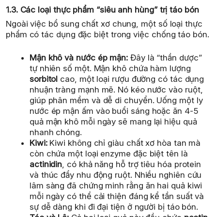
1.3. Các loại thực phẩm “siêu anh hùng” trị táo bón
Ngoài việc bổ sung chất xơ chung, một số loại thực
phẩm có tác dụng đặc biệt trong việc chống táo bón.
Mận khô và nước ép mận:
Đây là “thần dược”
tự nhiên số một. Mận khô chứa hàm lượng
sorbitol
cao, một loại rượu đường có tác dụng
nhuận tràng mạnh mẽ. Nó kéo nước vào ruột,
giúp phân mềm và dễ di chuyển. Uống một ly
nước ép mận ấm vào buổi sáng hoặc ăn 4-5
quả mận khô mỗi ngày sẽ mang lại hiệu quả
nhanh chóng.
Kiwi:
Kiwi không chỉ giàu chất xơ hòa tan mà
còn chứa một loại enzyme đặc biệt tên là
actinidin
, có khả năng hỗ trợ tiêu hóa protein
và thúc đẩy nhu động ruột. Nhiều nghiên cứu
lâm sàng đã chứng minh rằng ăn hai quả kiwi
mỗi ngày có thể cải thiện đáng kể tần suất và
sự dễ dàng khi đi đại tiện ở người bị táo bón.