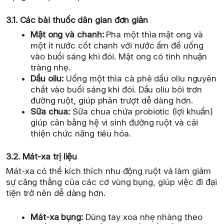
3.1. Các bài thuốc dân gian đơn giản
Mật ong và chanh:
Pha một thìa mật ong và
một ít nước cốt chanh với nước ấm để uống
vào buổi sáng khi đói. Mật ong có tính nhuận
tràng nhẹ.
Dầu oliu:
Uống một thìa cà phê dầu oliu nguyên
chất vào buổi sáng khi đói. Dầu oliu bôi trơn
đường ruột, giúp phân trượt dễ dàng hơn.
Sữa chua:
Sữa chua chứa probiotic (lợi khuẩn)
giúp cân bằng hệ vi sinh đường ruột và cải
thiện chức năng tiêu hóa.
3.2. Mát-xa trị liệu
Mát-xa có thể kích thích nhu động ruột và làm giảm
sự căng thẳng của các cơ vùng bụng, giúp việc đi đại
tiện trở nên dễ dàng hơn.
Mát-xa bụng:
Dùng tay xoa nhẹ nhàng theo