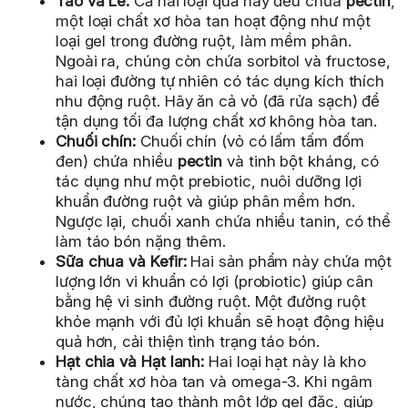
Táo và Lê:
Cả hai loại quả này đều chứa
pectin
,
một loại chất xơ hòa tan hoạt động như một
loại gel trong đường ruột, làm mềm phân.
Ngoài ra, chúng còn chứa sorbitol và fructose,
hai loại đường tự nhiên có tác dụng kích thích
nhu động ruột. Hãy ăn cả vỏ (đã rửa sạch) để
tận dụng tối đa lượng chất xơ không hòa tan.
Chuối chín:
Chuối chín (vỏ có lấm tấm đốm
đen) chứa nhiều
pectin
và tinh bột kháng, có
tác dụng như một prebiotic, nuôi dưỡng lợi
khuẩn đường ruột và giúp phân mềm hơn.
Ngược lại, chuối xanh chứa nhiều tanin, có thể
làm táo bón nặng thêm.
Sữa chua và Kefir:
Hai sản phẩm này chứa một
lượng lớn vi khuẩn có lợi (probiotic) giúp cân
bằng hệ vi sinh đường ruột. Một đường ruột
khỏe mạnh với đủ lợi khuẩn sẽ hoạt động hiệu
quả hơn, cải thiện tình trạng táo bón.
Hạt chia và Hạt lanh:
Hai loại hạt này là kho
tàng chất xơ hòa tan và omega-3. Khi ngâm
nước, chúng tạo thành một lớp gel đặc, giúp