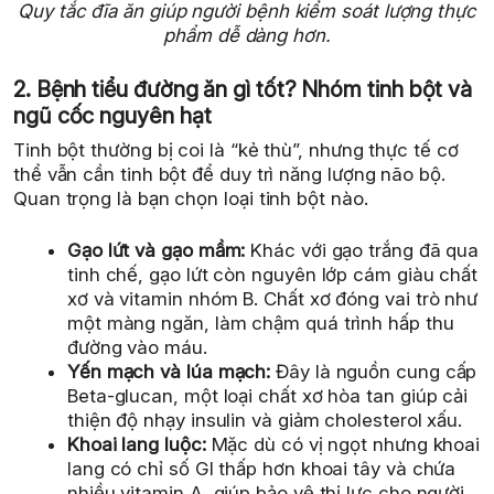
Quy tắc đĩa ăn giúp người bệnh kiểm soát lượng thực
phẩm dễ dàng hơn.
2. Bệnh tiểu đường ăn gì tốt? Nhóm tinh bột và
ngũ cốc nguyên hạt
Tinh bột thường bị coi là “kẻ thù”, nhưng thực tế cơ
thể vẫn cần tinh bột để duy trì năng lượng não bộ.
Quan trọng là bạn chọn loại tinh bột nào.
Gạo lứt và gạo mầm:
Khác với gạo trắng đã qua
tinh chế, gạo lứt còn nguyên lớp cám giàu chất
xơ và vitamin nhóm B. Chất xơ đóng vai trò như
một màng ngăn, làm chậm quá trình hấp thu
đường vào máu.
Yến mạch và lúa mạch:
Đây là nguồn cung cấp
Beta-glucan, một loại chất xơ hòa tan giúp cải
thiện độ nhạy insulin và giảm cholesterol xấu.
Khoai lang luộc:
Mặc dù có vị ngọt nhưng khoai
lang có chỉ số GI thấp hơn khoai tây và chứa
nhiều vitamin A, giúp bảo vệ thị lực cho người