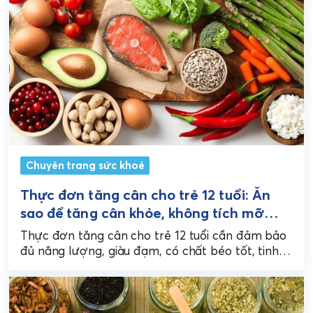
Chuyên trang sức khoẻ
Thực đơn tăng cân cho trẻ 12 tuổi: Ăn
sao để tăng cân khỏe, không tích mỡ
xấu?
Thực đơn tăng cân cho trẻ 12 tuổi cần đảm bảo
đủ năng lượng, giàu đạm, có chất béo tốt, tinh
bột, rau củ, trái...