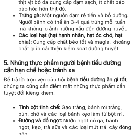
thịt vịt bỏ da cung cấp đạm sạch, ít chất béo
bão hòa hơn thịt đỏ.
Trứng gà:
Một nguồn đạm rẻ tiền và bổ dưỡng.
Người bệnh có thể ăn 3-4 quả trứng mỗi tuần
mà không lo ảnh hưởng xấu đến đường huyết.
Các loại hạt (hạt hạnh nhân, hạt óc chó, hạt
chia):
Cung cấp chất béo tốt và magie, khoáng
chất giúp cải thiện kiểm soát đường huyết.
5. Những thực phẩm người bệnh tiểu đường
cần hạn chế hoặc tránh xa
Để trả lời trọn vẹn câu hỏi
bệnh tiểu đường ăn gì tốt
,
chúng ta cũng cần điểm mặt những thực phẩm cần
tuyệt đối kiêng khem.
Tinh bột tinh chế:
Gạo trắng, bánh mì trắng,
bún, phở và các loại bánh kẹo làm từ bột mì.
Đường và đồ ngọt:
Nước ngọt có ga, bánh
ngọt, kẹo, trà sữa và các loại mứt trái cây đóng
hộp.