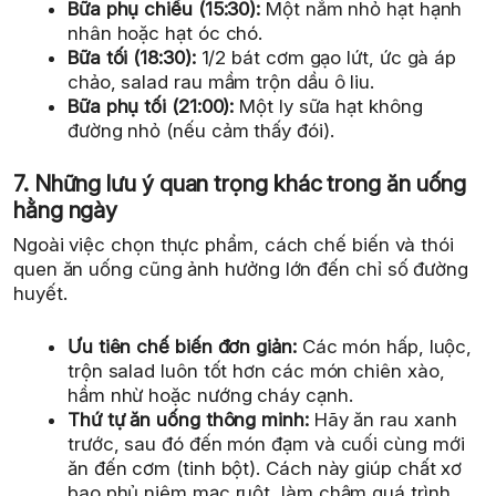
Bữa phụ chiều (15:30):
Một nắm nhỏ hạt hạnh
nhân hoặc hạt óc chó.
Bữa tối (18:30):
1/2 bát cơm gạo lứt, ức gà áp
chảo, salad rau mầm trộn dầu ô liu.
Bữa phụ tối (21:00):
Một ly sữa hạt không
đường nhỏ (nếu cảm thấy đói).
7. Những lưu ý quan trọng khác trong ăn uống
hằng ngày
Ngoài việc chọn thực phẩm, cách chế biến và thói
quen ăn uống cũng ảnh hưởng lớn đến chỉ số đường
huyết.
Ưu tiên chế biến đơn giản:
Các món hấp, luộc,
trộn salad luôn tốt hơn các món chiên xào,
hầm nhừ hoặc nướng cháy cạnh.
Thứ tự ăn uống thông minh:
Hãy ăn rau xanh
trước, sau đó đến món đạm và cuối cùng mới
ăn đến cơm (tinh bột). Cách này giúp chất xơ
bao phủ niêm mạc ruột, làm chậm quá trình