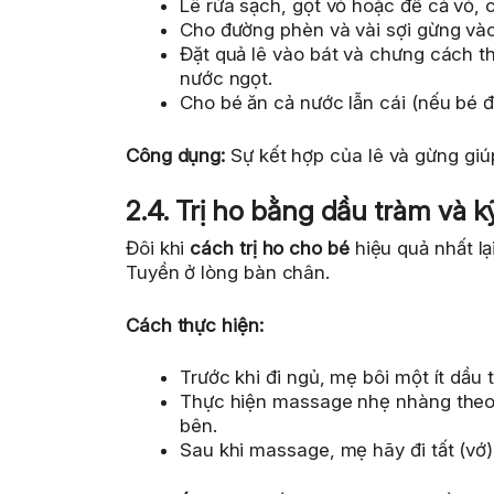
Lê rửa sạch, gọt vỏ hoặc để cả vỏ, c
Cho đường phèn và vài sợi gừng vào
Đặt quả lê vào bát và chưng cách th
nước ngọt.
Cho bé ăn cả nước lẫn cái (nếu bé đ
Công dụng:
Sự kết hợp của lê và gừng giú
2.4. Trị ho bằng dầu tràm và 
Đôi khi
cách trị ho cho bé
hiệu quả nhất lạ
Tuyền ở lòng bàn chân.
Cách thực hiện:
Trước khi đi ngủ, mẹ bôi một ít dầu
Thực hiện massage nhẹ nhàng theo 
bên.
Sau khi massage, mẹ hãy đi tất (vớ