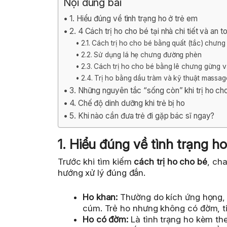
Nội dung bài
1. Hiểu đúng về tình trạng ho ở trẻ em
2. 4 Cách trị ho cho bé tại nhà chi tiết và an t
2.1. Cách trị ho cho bé bằng quất (tắc) chư
2.2. Sử dụng lá hẹ chưng đường phèn
2.3. Cách trị ho cho bé bằng lê chưng gừng
2.4. Trị ho bằng dầu tràm và kỹ thuật massa
3. Những nguyên tắc “sống còn” khi trị ho cho 
4. Chế độ dinh dưỡng khi trẻ bị ho
5. Khi nào cần đưa trẻ đi gặp bác sĩ ngay?
1. Hiểu đúng về tình trạng ho
Trước khi tìm kiếm
cách trị ho cho bé
, ch
hướng xử lý đúng đắn.
Ho khan:
Thường do kích ứng họng, 
cúm. Trẻ ho nhưng không có đờm, ti
Ho có đờm:
Là tình trạng ho kèm the