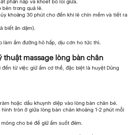
ắt phần nắp và khoét bỏ lõi giữa.
 bên trong quả lê.
ủy khoảng 30 phút cho đến khi lê chín mềm và tiết ra
ã biết ăn dặm).
p làm ấm đường hô hấp, dịu cơn ho tức thì.
kỹ thuật massage lòng bàn chân
i đến từ việc giữ ấm cơ thể, đặc biệt là huyệt Dũng
 tràm hoặc dầu khuynh diệp vào lòng bàn chân bé.
hình tròn ở giữa lòng bàn chân khoảng 1-2 phút mỗi
) mỏng cho bé để giữ ấm suốt đêm.