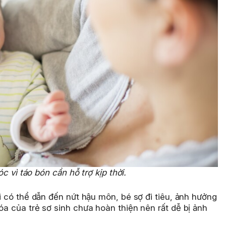
c vì táo bón cần hỗ trợ kịp thời.
ài có thể dẫn đến nứt hậu môn, bé sợ đi tiêu, ảnh hưởng
óa của trẻ sơ sinh chưa hoàn thiện nên rất dễ bị ảnh