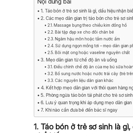
Nội dung bài
1. Táo bón ở trẻ sơ sinh là gì, dấu hiệu nhận 
2. Các mẹo dân gian trị táo bón cho trẻ sơ sin
2.1. Massage bụng theo chiều kim đồng hồ
2.2. Bài tập đạp xe cho đôi chân bé
2.3. Ngâm hậu môn hoặc tắm nước ấm
2.4. Sử dụng ngọn mồng tơi – mẹo dân gian p
2.5. Bôi mật ong hoặc vaseline nguyên chất
3. Mẹo dân gian từ chế độ ăn và uống
3.1. Điều chỉnh chế độ ăn của mẹ bú sữa hoà
3.2. Bổ sung nước hoặc nước trái cây (trẻ trê
3.3. Các nguyên liệu dân gian khác
4. Kết hợp mẹo dân gian với thói quen hàng n
5. Phòng ngừa táo bón tái phát cho trẻ sơ sinh
6. Lưu ý quan trọng khi áp dụng mẹo dân gian
7. Khi nào cần đưa bé đến bác sĩ ngay
1. Táo bón ở trẻ sơ sinh là g