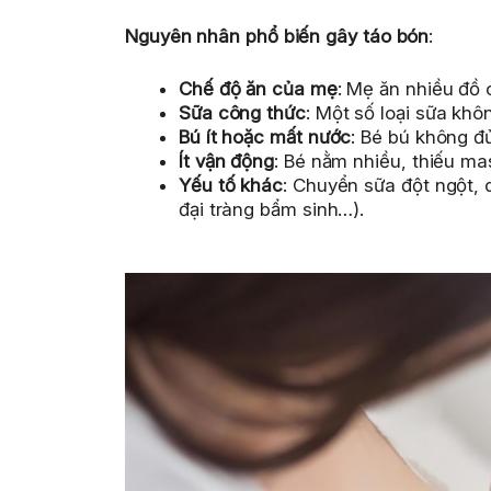
Nguyên nhân phổ biến gây táo bón
:
Chế độ ăn của mẹ
: Mẹ ăn nhiều đồ 
Sữa công thức
: Một số loại sữa kh
Bú ít hoặc mất nước
: Bé bú không đủ
Ít vận động
: Bé nằm nhiều, thiếu ma
Yếu tố khác
: Chuyển sữa đột ngột, 
đại tràng bẩm sinh…).