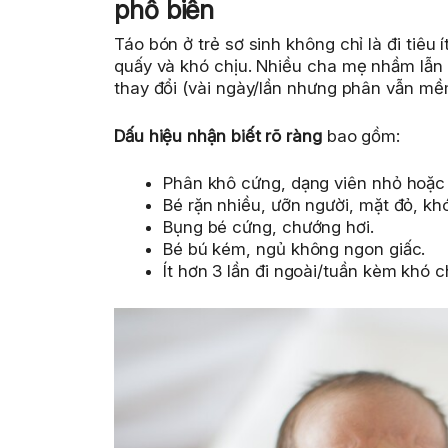
phổ biến
Táo bón ở trẻ sơ sinh không chỉ là đi tiê
quấy và khó chịu. Nhiều cha mẹ nhầm lẫn k
thay đổi (vài ngày/lần nhưng phân vẫn mềm
Dấu hiệu nhận biết rõ ràng
bao gồm:
Phân khô cứng, dạng viên nhỏ hoặc
Bé rặn nhiều, ưỡn người, mặt đỏ, khóc
Bụng bé cứng, chướng hơi.
Bé bú kém, ngủ không ngon giấc.
Ít hơn 3 lần đi ngoài/tuần kèm khó c