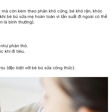
u ít mà còn kèm theo phân khô cứng, bé khó rặn, khóc
hi bé bú sữa mẹ hoàn toàn vì tần suất đi ngoài có thể
 là bình thường).
 như phân thỏ.
 khi đi tiêu.
hịu (đặc biệt với bé bú sữa công thức).