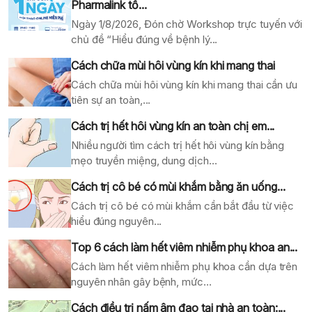
Pharmalink tổ...
Ngày 1/8/2026, Đón chờ Workshop trực tuyến với
chủ đề “Hiểu đúng về bệnh lý...
Cách chữa mùi hôi vùng kín khi mang thai
Cách chữa mùi hôi vùng kín khi mang thai cần ưu
tiên sự an toàn,...
Cách trị hết hôi vùng kín an toàn chị em...
Nhiều người tìm cách trị hết hôi vùng kín bằng
mẹo truyền miệng, dung dịch...
Cách trị cô bé có mùi khắm bằng ăn uống...
Cách trị cô bé có mùi khắm cần bắt đầu từ việc
hiểu đúng nguyên...
Top 6 cách làm hết viêm nhiễm phụ khoa an...
Cách làm hết viêm nhiễm phụ khoa cần dựa trên
nguyên nhân gây bệnh, mức...
Cách điều trị nấm âm đao tại nhà an toàn:...