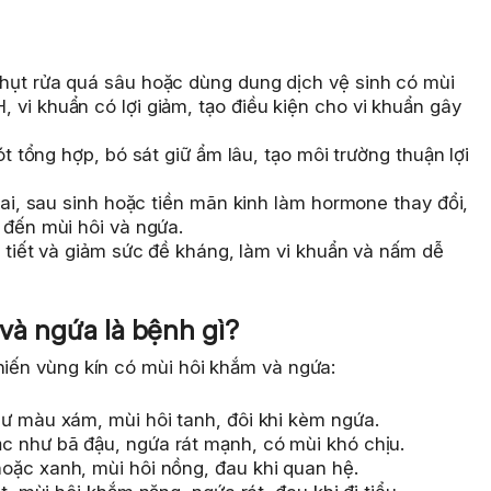
hụt rửa quá sâu hoặc dùng dung dịch vệ sinh có mùi
vi khuẩn có lợi giảm, tạo điều kiện cho vi khuẩn gây
ót tổng hợp, bó sát giữ ẩm lâu, tạo môi trường thuận lợi
i, sau sinh hoặc tiền mãn kinh làm hormone thay đổi,
 đến mùi hôi và ngứa.
i tiết và giảm sức đề kháng, làm vi khuẩn và nấm dễ
 và ngứa là bệnh gì?
hiến vùng kín có mùi hôi khắm và ngứa:
ư màu xám, mùi hôi tanh, đôi khi kèm ngứa.
ặc như bã đậu, ngứa rát mạnh, có mùi khó chịu.
oặc xanh, mùi hôi nồng, đau khi quan hệ.