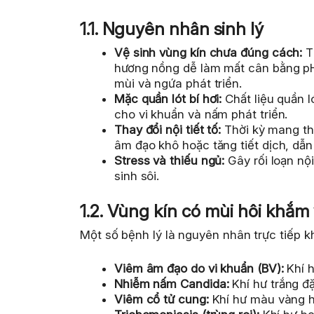
1.1. Nguyên nhân sinh lý
Vệ sinh vùng kín chưa đúng cách:
T
hương nồng dễ làm mất cân bằng pH, 
mùi và ngứa phát triển.
Mặc quần lót bí hơi:
Chất liệu quần l
cho vi khuẩn và nấm phát triển.
Thay đổi nội tiết tố:
Thời kỳ mang tha
âm đạo khô hoặc tăng tiết dịch, dẫn
Stress và thiếu ngủ:
Gây rối loạn nộ
sinh sôi.
1.2. Vùng kín có mùi hôi khắm
Một số bệnh lý là nguyên nhân trực tiếp k
Viêm âm đạo do vi khuẩn (BV):
Khí h
Nhiễm nấm Candida:
Khí hư trắng đ
Viêm cổ tử cung:
Khí hư màu vàng h