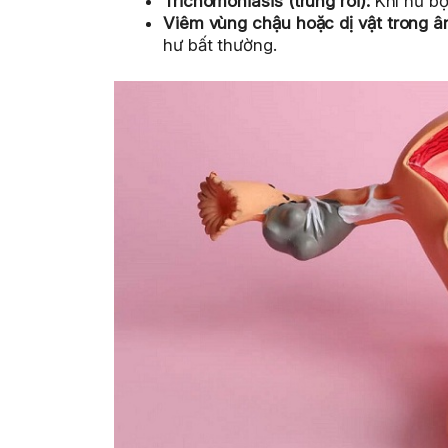
Trichomoniasis (trùng roi):
Khí hư bọt
Viêm vùng chậu hoặc dị vật trong â
hư bất thường.