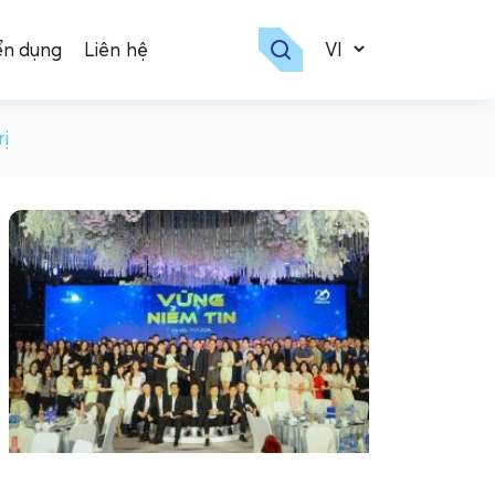
ển dụng
Liên hệ
ị