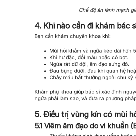
Chế độ ăn lành mạnh giú
4. Khi nào cần đi khám bác s
Bạn cần khám chuyên khoa khi:
Mùi hôi khắm và ngứa kéo dài hơn 5
Khí hư đặc, đổi màu hoặc có bọt.
Ngứa rát dữ dội, âm đạo sưng đỏ.
Đau bụng dưới, đau khi quan hệ hoặc
Chảy máu bất thường ngoài chu kỳ k
Khám phụ khoa giúp bác sĩ xác định nguyê
ngứa phải làm sao, và đưa ra phương pháp 
5. Điều trị vùng kín có mùi
5.1 Viêm âm đạo do vi khuẩn (
Thuốc kháng sinh dạng uống hoặc ge