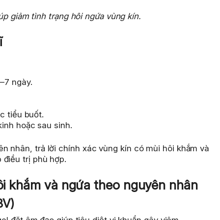
p giảm tình trạng hôi ngứa vùng kín.
ĩ
–7 ngày.
 tiểu buốt.
inh hoặc sau sinh.
n nhân, trả lời chính xác vùng kín có mùi hôi khắm và
điều trị phù hợp.
 hôi khắm và ngứa theo nguyên nhân
BV)
l đặt âm đạo giúp tiêu diệt vi khuẩn gây viêm.