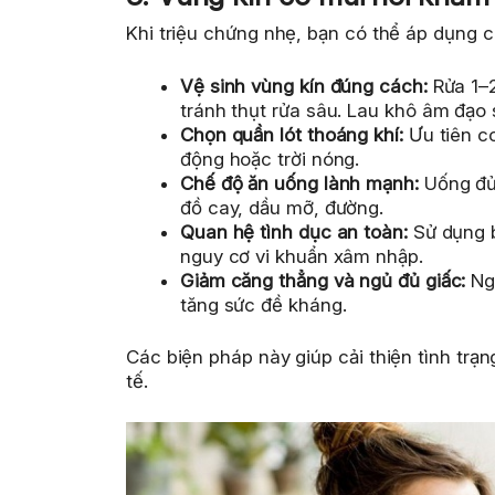
Khi triệu chứng nhẹ, bạn có thể áp dụng c
Vệ sinh vùng kín đúng cách:
Rửa 1–2
tránh thụt rửa sâu. Lau khô âm đạo 
Chọn quần lót thoáng khí:
Ưu tiên co
động hoặc trời nóng.
Chế độ ăn uống lành mạnh:
Uống đủ 
đồ cay, dầu mỡ, đường.
Quan hệ tình dục an toàn:
Sử dụng b
nguy cơ vi khuẩn xâm nhập.
Giảm căng thẳng và ngủ đủ giấc:
Ngủ
tăng sức đề kháng.
Các biện pháp này giúp cải thiện tình trạ
tế.