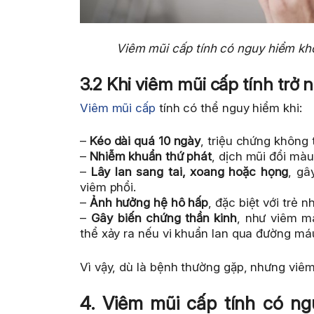
Viêm mũi cấp tính có nguy hiểm khô
3.2 Khi viêm mũi cấp tính trở
Viêm mũi cấp
tính có thể nguy hiểm khi:
–
Kéo dài quá 10 ngày
, triệu chứng không
–
Nhiễm khuẩn thứ phát
, dịch mũi đổi mà
–
Lây lan sang tai, xoang hoặc họng
, gâ
viêm phổi.
–
Ảnh hưởng hệ hô hấp
, đặc biệt với trẻ 
–
Gây biến chứng thần kinh
, như viêm m
thể xảy ra nếu vi khuẩn lan qua đường má
Vì vậy, dù là bệnh thường gặp, nhưng viêm
4. Viêm mũi cấp tính có n