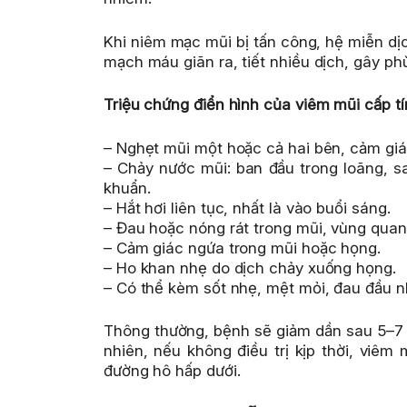
Khi niêm mạc mũi bị tấn công, hệ miễn dị
mạch máu giãn ra, tiết nhiều dịch, gây ph
Triệu chứng điển hình của viêm mũi cấp t
– Nghẹt mũi một hoặc cả hai bên, cảm giá
– Chảy nước mũi: ban đầu trong loãng, 
khuẩn.
– Hắt hơi liên tục, nhất là vào buổi sáng.
– Đau hoặc nóng rát trong mũi, vùng quan
– Cảm giác ngứa trong mũi hoặc họng.
– Ho khan nhẹ do dịch chảy xuống họng.
– Có thể kèm sốt nhẹ, mệt mỏi, đau đầu nh
Thông thường, bệnh sẽ giảm dần sau 5–7
nhiên, nếu không điều trị kịp thời, viêm
đường hô hấp dưới.