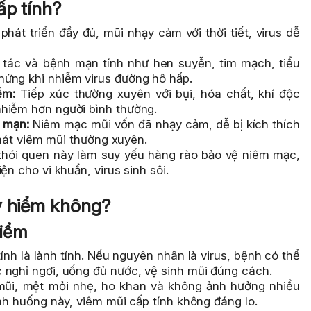
ấp tính?
hát triển đầy đủ, mũi nhạy cảm với thời tiết, virus dễ
 tác và bệnh mạn tính như hen suyễn, tim mạch, tiểu
hứng khi nhiễm virus đường hô hấp.
ễm:
Tiếp xúc thường xuyên với bụi, hóa chất, khí độc
nhiễm hơn người bình thường.
 mạn:
Niêm mạc mũi vốn đã nhạy cảm, dễ bị kích thích
 phát viêm mũi thường xuyên.
hói quen này làm suy yếu hàng rào bảo vệ niêm mạc,
ện cho vi khuẩn, virus sinh sôi.
y hiểm không?
hiểm
ính là lành tính. Nếu nguyên nhân là virus, bệnh có thể
 nghỉ ngơi, uống đủ nước, vệ sinh mũi đúng cách.
mũi, mệt mỏi nhẹ, ho khan và không ảnh hưởng nhiều
ình huống này, viêm mũi cấp tính không đáng lo.