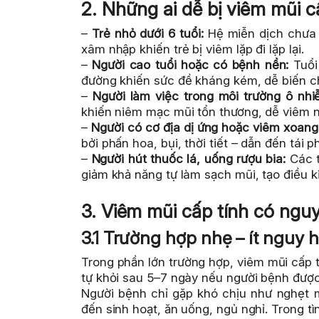
2. Những ai dễ bị viêm mũi c
–
Trẻ nhỏ dưới 6 tuổi:
Hệ miễn dịch chưa p
xâm nhập khiến trẻ bị viêm lặp đi lặp lại.
–
Người cao tuổi hoặc có bệnh nền:
Tuổi
đường khiến sức đề kháng kém, dễ biến c
–
Người làm việc trong môi trường ô nhi
khiến niêm mạc mũi tổn thương, dễ viêm 
–
Người có cơ địa dị ứng hoặc viêm xoang
bởi phấn hoa, bụi, thời tiết – dẫn đến tái
–
Người hút thuốc lá, uống rượu bia:
Các t
giảm khả năng tự làm sạch mũi, tạo điều ki
3. Viêm mũi cấp tính có ngu
3.1 Trường hợp nhẹ – ít nguy 
Trong phần lớn trường hợp, viêm mũi cấp t
tự khỏi sau 5–7 ngày nếu người bệnh được
Người bệnh chỉ gặp khó chịu như nghẹt 
đến sinh hoạt, ăn uống, ngủ nghỉ. Trong t