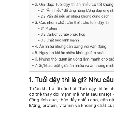
2. Giải đáp: Tuổi dậy thì ăn nhiều có tốt không
2.1 “Ăn nhiều” để tăng năng lượng đáp ứng nh
2.2 Vấn đề nếu ăn nhiều không đúng cách
3. Các nhóm chất cần thiết cho tuổi dậy thì
3.1 Protein
3.2 Carbohydrate phức hợp
3.3 Chất béo lành mạnh
4. Ăn nhiều nhưng cân bằng với vận động
5. Nguy cơ khi ăn nhiều không kiểm soát
6. Những thói quen ăn uống lành mạnh cho tuổi
7. Sự khác biệt giữa ăn nhiều và ăn thông min
1. Tuổi dậy thì là gì? Nhu cầ
Trước khi trả lời câu hỏi “Tuổi dậy thì ăn n
cơ thể thay đổi mạnh mẽ nhất sau khi lọt
động tích cực, thúc đẩy chiều cao, cân n
lượng, protein, vitamin và khoáng chất của 