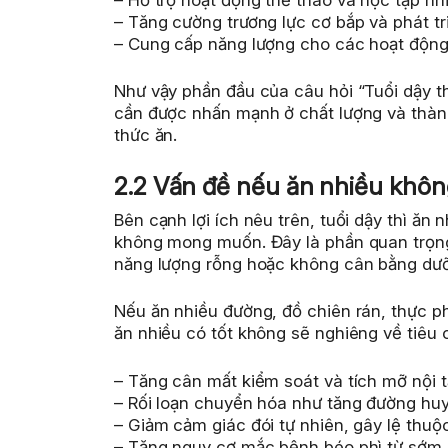
– Tăng cường trương lực cơ bắp và phát t
– Cung cấp năng lượng cho các hoạt động 
Như vậy phần đầu của câu hỏi “Tuổi dậy th
cần được nhấn mạnh ở chất lượng và thàn
thức ăn.
2.2 Vấn đề nếu ăn nhiều khô
Bên cạnh lợi ích nêu trên, tuổi dậy thì ă
không mong muốn. Đây là phần quan trọng
năng lượng rỗng hoặc không cân bằng dưỡ
Nếu ăn nhiều đường, đồ chiên rán, thực phẩ
ăn nhiều có tốt không sẽ nghiêng về tiêu c
– Tăng cân mất kiểm soát và tích mỡ nội t
– Rối loạn chuyển hóa như tăng đường huy
– Giảm cảm giác đói tự nhiên, gây lệ thuộ
– Tăng nguy cơ mắc bệnh béo phì từ sớm.