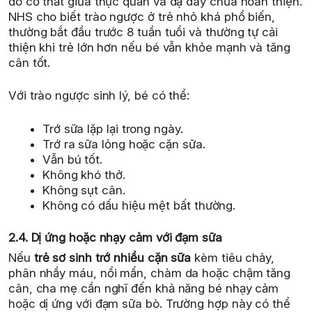
do cơ thắt giữa thực quản và dạ dày chưa hoàn thiện.
NHS cho biết trào ngược ở trẻ nhỏ khá phổ biến,
thường bắt đầu trước 8 tuần tuổi và thường tự cải
thiện khi trẻ lớn hơn nếu bé vẫn khỏe mạnh và tăng
cân tốt.
Với trào ngược sinh lý, bé có thể:
Trớ sữa lặp lại trong ngày.
Trớ ra sữa lỏng hoặc cặn sữa.
Vẫn bú tốt.
Không khó thở.
Không sụt cân.
Không có dấu hiệu mệt bất thường.
2.4. Dị ứng hoặc nhạy cảm với đạm sữa
Nếu
trẻ sơ sinh trớ nhiều cặn sữa
kèm tiêu chảy,
phân nhầy máu, nổi mẩn, chàm da hoặc chậm tăng
cân, cha mẹ cần nghĩ đến khả năng bé nhạy cảm
hoặc dị ứng với đạm sữa bò. Trường hợp này có thể