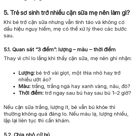
5. Trẻ sơ sinh trớ nhiều cặn sữa mẹ nên làm gì?
Khi bé trớ cặn sữa nhưng vẫn tỉnh táo và không có
dấu hiệu nguy hiểm, mẹ có thể xử lý theo các bước
sau.
5.1. Quan sát “3 điểm”: lượng – màu – thời điểm
Thay vì chỉ lo lắng khi thấy cặn sữa, mẹ nên ghi nhận:
Lượng:
bé trớ vài giọt, một thìa nhỏ hay trớ
nhiều ướt áo?
Màu:
trắng, trắng ngà hay xanh vàng, nâu, đỏ?
Thời điểm:
trớ ngay sau bú hay sau bú 1–2 giờ?
Nếu cặn sữa trắng, lượng ít, bé vẫn bú khỏe thì
thường không quá đáng lo. Nếu màu lạ, lượng nhiều,
lặp lại liên tục thì cần khám.
5.2. Chia nhỏ cữ bú