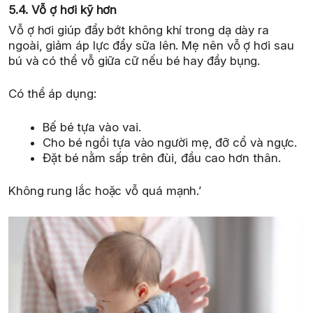
5.4. Vỗ ợ hơi kỹ hơn
Vỗ ợ hơi giúp đẩy bớt không khí trong dạ dày ra
ngoài, giảm áp lực đẩy sữa lên. Mẹ nên vỗ ợ hơi sau
bú và có thể vỗ giữa cữ nếu bé hay đầy bụng.
Có thể áp dụng:
Bế bé tựa vào vai.
Cho bé ngồi tựa vào người mẹ, đỡ cổ và ngực.
Đặt bé nằm sấp trên đùi, đầu cao hơn thân.
Không rung lắc hoặc vỗ quá mạnh.’