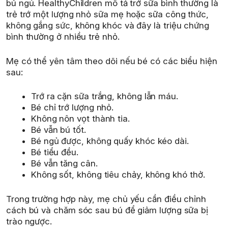
bú ngủ. HealthyChildren mô tả trớ sữa bình thường là
trẻ trớ một lượng nhỏ sữa mẹ hoặc sữa công thức,
không gắng sức, không khóc và đây là triệu chứng
bình thường ở nhiều trẻ nhỏ.
Mẹ có thể yên tâm theo dõi nếu bé có các biểu hiện
sau:
Trớ ra cặn sữa trắng, không lẫn máu.
Bé chỉ trớ lượng nhỏ.
Không nôn vọt thành tia.
Bé vẫn bú tốt.
Bé ngủ được, không quấy khóc kéo dài.
Bé tiểu đều.
Bé vẫn tăng cân.
Không sốt, không tiêu chảy, không khó thở.
Trong trường hợp này, mẹ chủ yếu cần điều chỉnh
cách bú và chăm sóc sau bú để giảm lượng sữa bị
trào ngược.