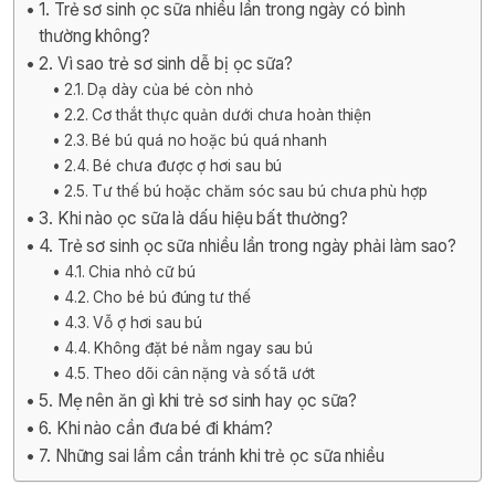
1. Trẻ sơ sinh ọc sữa nhiều lần trong ngày có bình
thường không?
2. Vì sao trẻ sơ sinh dễ bị ọc sữa?
2.1. Dạ dày của bé còn nhỏ
2.2. Cơ thắt thực quản dưới chưa hoàn thiện
2.3. Bé bú quá no hoặc bú quá nhanh
2.4. Bé chưa được ợ hơi sau bú
2.5. Tư thế bú hoặc chăm sóc sau bú chưa phù hợp
3. Khi nào ọc sữa là dấu hiệu bất thường?
4. Trẻ sơ sinh ọc sữa nhiều lần trong ngày phải làm sao?
4.1. Chia nhỏ cữ bú
4.2. Cho bé bú đúng tư thế
4.3. Vỗ ợ hơi sau bú
4.4. Không đặt bé nằm ngay sau bú
4.5. Theo dõi cân nặng và số tã ướt
5. Mẹ nên ăn gì khi trẻ sơ sinh hay ọc sữa?
6. Khi nào cần đưa bé đi khám?
7. Những sai lầm cần tránh khi trẻ ọc sữa nhiều