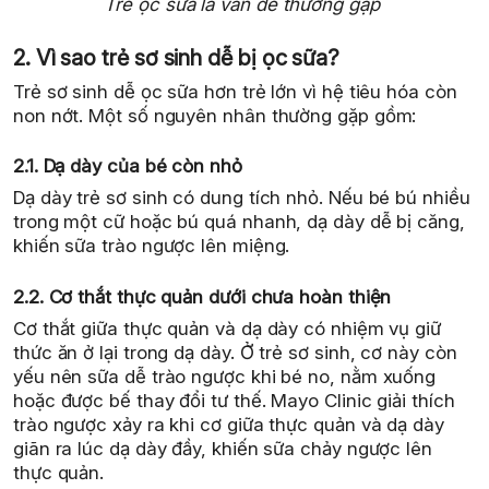
Trẻ ọc sữa là vấn đề thường gặp
2. Vì sao trẻ sơ sinh dễ bị ọc sữa?
Trẻ sơ sinh dễ ọc sữa hơn trẻ lớn vì hệ tiêu hóa còn
non nớt. Một số nguyên nhân thường gặp gồm:
2.1. Dạ dày của bé còn nhỏ
Dạ dày trẻ sơ sinh có dung tích nhỏ. Nếu bé bú nhiều
trong một cữ hoặc bú quá nhanh, dạ dày dễ bị căng,
khiến sữa trào ngược lên miệng.
2.2. Cơ thắt thực quản dưới chưa hoàn thiện
Cơ thắt giữa thực quản và dạ dày có nhiệm vụ giữ
thức ăn ở lại trong dạ dày. Ở trẻ sơ sinh, cơ này còn
yếu nên sữa dễ trào ngược khi bé no, nằm xuống
hoặc được bế thay đổi tư thế. Mayo Clinic giải thích
trào ngược xảy ra khi cơ giữa thực quản và dạ dày
giãn ra lúc dạ dày đầy, khiến sữa chảy ngược lên
thực quản.