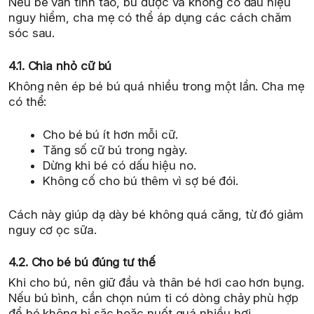
Nếu bé vẫn tỉnh táo, bú được và không có dấu hiệu
nguy hiểm, cha mẹ có thể áp dụng các cách chăm
sóc sau.
4.1. Chia nhỏ cữ bú
Không nên ép bé bú quá nhiều trong một lần. Cha mẹ
có thể:
Cho bé bú ít hơn mỗi cữ.
Tăng số cữ bú trong ngày.
Dừng khi bé có dấu hiệu no.
Không cố cho bú thêm vì sợ bé đói.
Cách này giúp dạ dày bé không quá căng, từ đó giảm
nguy cơ ọc sữa.
4.2. Cho bé bú đúng tư thế
Khi cho bú, nên giữ đầu và thân bé hơi cao hơn bụng.
Nếu bú bình, cần chọn núm ti có dòng chảy phù hợp
để bé không bị sặc hoặc nuốt quá nhiều hơi.