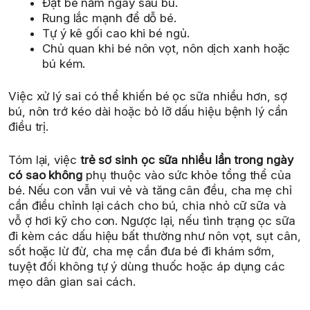
Đặt bé nằm ngay sau bú.
Rung lắc mạnh để dỗ bé.
Tự ý kê gối cao khi bé ngủ.
Chủ quan khi bé nôn vọt, nôn dịch xanh hoặc
bú kém.
Việc xử lý sai có thể khiến bé ọc sữa nhiều hơn, sợ
bú, nôn trớ kéo dài hoặc bỏ lỡ dấu hiệu bệnh lý cần
điều trị.
Tóm lại, việc
trẻ sơ sinh ọc sữa nhiều lần trong ngày
có sao không
phụ thuộc vào sức khỏe tổng thể của
bé. Nếu con vẫn vui vẻ và tăng cân đều, cha mẹ chỉ
cần điều chỉnh lại cách cho bú, chia nhỏ cữ sữa và
vỗ ợ hơi kỹ cho con. Ngược lại, nếu tình trạng ọc sữa
đi kèm các dấu hiệu bất thường như nôn vọt, sụt cân,
sốt hoặc lừ đừ, cha mẹ cần đưa bé đi khám sớm,
tuyệt đối không tự ý dùng thuốc hoặc áp dụng các
mẹo dân gian sai cách.