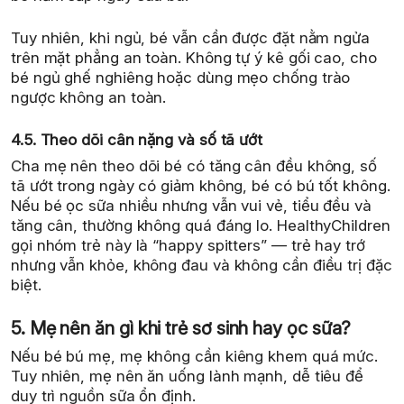
Tuy nhiên, khi ngủ, bé vẫn cần được đặt nằm ngửa
trên mặt phẳng an toàn. Không tự ý kê gối cao, cho
bé ngủ ghế nghiêng hoặc dùng mẹo chống trào
ngược không an toàn.
4.5. Theo dõi cân nặng và số tã ướt
Cha mẹ nên theo dõi bé có tăng cân đều không, số
tã ướt trong ngày có giảm không, bé có bú tốt không.
Nếu bé ọc sữa nhiều nhưng vẫn vui vẻ, tiểu đều và
tăng cân, thường không quá đáng lo. HealthyChildren
gọi nhóm trẻ này là “happy spitters” — trẻ hay trớ
nhưng vẫn khỏe, không đau và không cần điều trị đặc
biệt.
5. Mẹ nên ăn gì khi trẻ sơ sinh hay ọc sữa?
Nếu bé bú mẹ, mẹ không cần kiêng khem quá mức.
Tuy nhiên, mẹ nên ăn uống lành mạnh, dễ tiêu để
duy trì nguồn sữa ổn định.