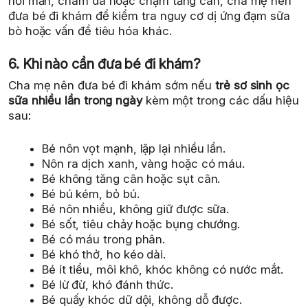
nổi mẩn, chàm da hoặc chậm tăng cân, cha mẹ nên
đưa bé đi khám để kiểm tra nguy cơ dị ứng đạm sữa
bò hoặc vấn đề tiêu hóa khác.
6. Khi nào cần đưa bé đi khám?
Cha mẹ nên đưa bé đi khám sớm nếu
trẻ sơ sinh ọc
sữa nhiều lần trong ngày
kèm một trong các dấu hiệu
sau:
Bé nôn vọt mạnh, lặp lại nhiều lần.
Nôn ra dịch xanh, vàng hoặc có máu.
Bé không tăng cân hoặc sụt cân.
Bé bú kém, bỏ bú.
Bé nôn nhiều, không giữ được sữa.
Bé sốt, tiêu chảy hoặc bụng chướng.
Bé có máu trong phân.
Bé khó thở, ho kéo dài.
Bé ít tiểu, môi khô, khóc không có nước mắt.
Bé lừ đừ, khó đánh thức.
Bé quấy khóc dữ dội, không dỗ được.