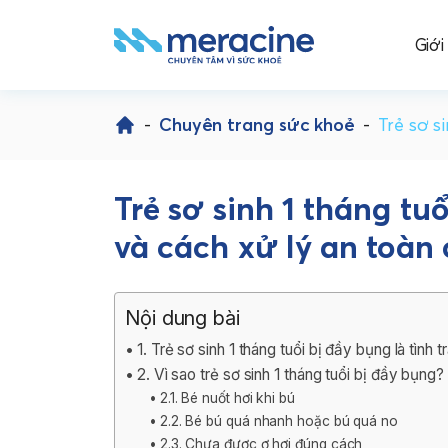
Giới
Skip
to
-
Chuyên trang sức khoẻ
-
Trẻ sơ s
content
Trẻ sơ sinh 1 tháng t
và cách xử lý an toàn
Nội dung bài
1. Trẻ sơ sinh 1 tháng tuổi bị đầy bụng là tình t
2. Vì sao trẻ sơ sinh 1 tháng tuổi bị đầy bụng?
2.1. Bé nuốt hơi khi bú
2.2. Bé bú quá nhanh hoặc bú quá no
2.3. Chưa được ợ hơi đúng cách