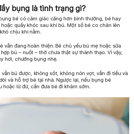
 đầy bụng là tình trạng gì?
 bụng bé có cảm giác căng hơn bình thường, bé hay
ẹ hoặc quấy khóc sau khi bú. Một số bé co chân lên
khó chịu khi nằm.
 bé vẫn đang hoàn thiện. Bé chủ yếu bú mẹ hoặc sữa
hợp bú – nuốt – thở chưa thật sự thành thạo. Vì vậy,
đầy hơi, chướng bụng nhẹ.
ẫn bú được, không sốt, không nôn vọt, vẫn đi tiểu và
õi và hỗ trợ bé tại nhà. Ngược lại, nếu bụng bé
u hoặc lừ đừ, cần đưa bé đi khám sớm.