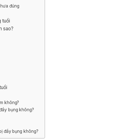
chưa đúng
 tuổi
àm sao?
tuổi
iểm không?
ỡ đầy bụng không?
 bị đầy bụng không?