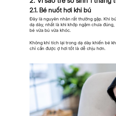
2. Vì sao trẻ sơ sinh 1 tháng 
2.1. Bé nuốt hơi khi bú
Đây là nguyên nhân rất thường gặp. Khi b
dạ dày, nhất là khi khớp ngậm chưa đúng
bé vừa bú vừa khóc.
Không khí tích lại trong dạ dày khiến bé 
chỉ cần được ợ hơi tốt là dễ chịu hơn.