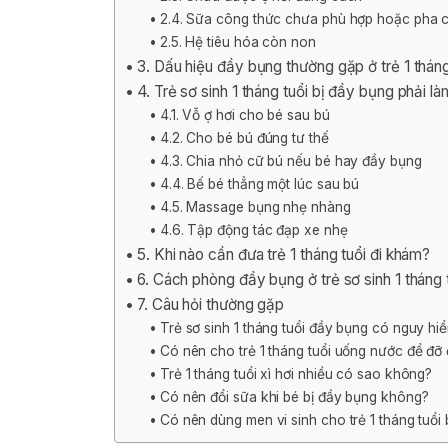
2.4. Sữa công thức chưa phù hợp hoặc pha 
2.5. Hệ tiêu hóa còn non
3. Dấu hiệu đầy bụng thường gặp ở trẻ 1 tháng
4. Trẻ sơ sinh 1 tháng tuổi bị đầy bụng phải l
4.1. Vỗ ợ hơi cho bé sau bú
4.2. Cho bé bú đúng tư thế
4.3. Chia nhỏ cữ bú nếu bé hay đầy bụng
4.4. Bế bé thẳng một lúc sau bú
4.5. Massage bụng nhẹ nhàng
4.6. Tập động tác đạp xe nhẹ
5. Khi nào cần đưa trẻ 1 tháng tuổi đi khám?
6. Cách phòng đầy bụng ở trẻ sơ sinh 1 tháng 
7. Câu hỏi thường gặp
Trẻ sơ sinh 1 tháng tuổi đầy bụng có nguy h
Có nên cho trẻ 1 tháng tuổi uống nước để đ
Trẻ 1 tháng tuổi xì hơi nhiều có sao không?
Có nên đổi sữa khi bé bị đầy bụng không?
Có nên dùng men vi sinh cho trẻ 1 tháng tuổi