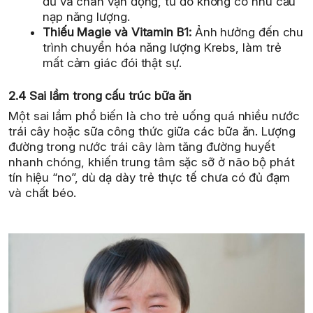
đừ và chán vận động, từ đó không có nhu cầu
nạp năng lượng.
Thiếu Magie và Vitamin B1:
Ảnh hưởng đến chu
trình chuyển hóa năng lượng Krebs, làm trẻ
mất cảm giác đói thật sự.
2.4 Sai lầm trong cấu trúc bữa ăn
Một sai lầm phổ biến là cho trẻ uống quá nhiều nước
trái cây hoặc sữa công thức giữa các bữa ăn. Lượng
đường trong nước trái cây làm tăng đường huyết
nhanh chóng, khiến trung tâm sặc sỡ ở não bộ phát
tín hiệu “no”, dù dạ dày trẻ thực tế chưa có đủ đạm
và chất béo.