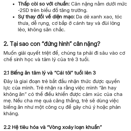
Thấp còi so với chuẩn:
Cân nặng nằm dưới mức
-2SD trên biểu đồ tăng trưởng.
Sự thay đổi về diện mạo:
Da dẻ xanh xao, tóc
thưa, dễ rụng, cơ bắp ở cánh tay và đùi lỏng
lẻo, không săn chắc.
2. Tại sao con “đứng hình” cân nặng?
Muốn giải quyết triệt để, chúng ta phải đi sâu vào cơ
chế sinh học và tâm lý của trẻ 3 tuổi.
2.1 Biếng ăn tâm lý và “Cái tôi” tuổi lên 3
Đây là giai đoạn trẻ bắt đầu nhận thức được quyền
lực của mình. Trẻ nhận ra rằng việc mình “ăn hay
không ăn” có thể điều khiển được cảm xúc của cha
mẹ. Nếu cha mẹ quá căng thẳng, trẻ sẽ dùng việc
biếng ăn như một công cụ để gây chú ý hoặc phản
kháng.
2.2 Hệ tiêu hóa và “Vòng xoáy loạn khuẩn”