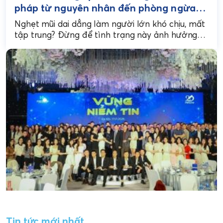
pháp từ nguyên nhân đến phòng ngừa
hiệu quả
Nghẹt mũi dai dẳng làm người lớn khó chịu, mất
tập trung? Đừng để tình trạng này ảnh hưởng
đến sinh hoạt và giấc ngủ...
Tin tức mới nhất