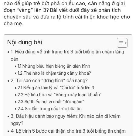
nào để giúp trẻ bứt phá chiều cao, cân nặng ở giai
đoạn “vàng” lên 3? Bài viết dưới đây sẽ phân tích
chuyên sâu và đưa ra lộ trình cải thiện khoa học cho
cha mẹ.
Nội dung bài
1. Hiểu đúng về tình trạng trẻ 3 tuổi biếng ăn chậm tăng
cân
1.1 Những biểu hiện biếng ăn điển hình
1.2 Thế nào là chậm tăng cân y khoa?
2. Tại sao con “đứng hình” cân nặng?
2.1 Biếng ăn tâm lý và “Cái tôi” tuổi lên 3
2.2 Hệ tiêu hóa và “Vòng xoáy loạn khuẩn”
2.3 Sự thiếu hụt vi chất “đói ngầm”
2.4 Sai lầm trong cấu trúc bữa ăn
3. Dấu hiệu cảnh báo nguy hiểm: Khi nào cần đi khám
ngay?
4. Lộ trình 5 bước cải thiện cho trẻ 3 tuổi biếng ăn chậm