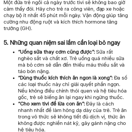
Một đứa trẻ ngồi cả ngày trước tivi sẽ không bao giờ
cảm thấy đói. Hãy cho trẻ ra công viên, đạp xe hoặc
chạy bộ ít nhất 45 phút mỗi ngày. Vận động giúp tăng
cường nhu động ruột và kích thích hormone tăng
trưởng (GH).
5. Những quan niệm sai lầm cần loại bỏ ngay
“Uống sữa thay cơm cũng được”:
Sữa rất
nghèo sắt và chất xơ. Trẻ uống quá nhiều sữa
mà bỏ cơm sẽ dẫn đến thiếu máu thiếu sắt và
táo bón nặng.
“Dùng thuốc kích thích ăn ngon là xong”:
Đa số
các loại thuốc này chỉ giải quyết phần ngọn.
Nếu không điều chỉnh thói quen và hệ tiêu hóa
gốc, trẻ sẽ biếng ăn lại ngay khi ngừng thuốc.
“Cho xem tivi để lừa con ăn”:
Đây là cách
nhanh nhất để làm hỏng dạ dày của trẻ. Trẻ ăn
trong vô thức sẽ không tiết đủ dịch vị, thức ăn
không được nghiền nát kỹ, gây gánh nặng cho
hệ tiêu hóa.