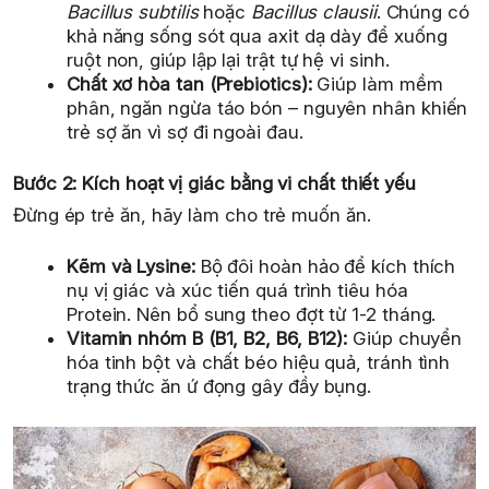
Bacillus subtilis
hoặc
Bacillus clausii
. Chúng có
khả năng sống sót qua axit dạ dày để xuống
ruột non, giúp lập lại trật tự hệ vi sinh.
Chất xơ hòa tan (Prebiotics):
Giúp làm mềm
phân, ngăn ngừa táo bón – nguyên nhân khiến
trẻ sợ ăn vì sợ đi ngoài đau.
Bước 2: Kích hoạt vị giác bằng vi chất thiết yếu
Đừng ép trẻ ăn, hãy làm cho trẻ muốn ăn.
Kẽm và Lysine:
Bộ đôi hoàn hảo để kích thích
nụ vị giác và xúc tiến quá trình tiêu hóa
Protein. Nên bổ sung theo đợt từ 1-2 tháng.
Vitamin nhóm B (B1, B2, B6, B12):
Giúp chuyển
hóa tinh bột và chất béo hiệu quả, tránh tình
trạng thức ăn ứ đọng gây đầy bụng.