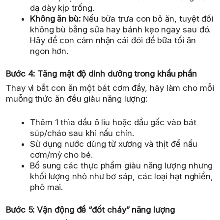
dạ dày kịp trống.
Không ăn bù:
Nếu bữa trưa con bỏ ăn, tuyệt đối
không bù bằng sữa hay bánh kẹo ngay sau đó.
Hãy để con cảm nhận cái đói để bữa tối ăn
ngon hơn.
Bước 4: Tăng mật độ dinh dưỡng trong khẩu phần
Thay vì bắt con ăn một bát cơm đầy, hãy làm cho mỗi
muỗng thức ăn đều giàu năng lượng:
Thêm 1 thìa dầu ô liu hoặc dầu gấc vào bát
súp/cháo sau khi nấu chín.
Sử dụng nước dùng từ xương và thịt để nấu
cơm/mỳ cho bé.
Bổ sung các thực phẩm giàu năng lượng nhưng
khối lượng nhỏ như bơ sáp, các loại hạt nghiền,
phô mai.
Bước 5: Vận động để “đốt cháy” năng lượng