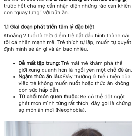
trước hết cha mẹ cần nhận diện những rào cản khiến
con “quay lưng” với bữa ăn.
1.1 Giai đoạn phát triển tâm lý đặc biệt
Khoảng 2 tuổi là thời điểm trẻ bắt đầu hình thành cái
tôi cá nhân mạnh mẽ. Trẻ thích tự lập, muốn tự quyết
định mình sẽ ăn gì và ăn bao nhiêu.
Dễ mất tập trung:
Trẻ mải mê khám phá thế
giới xung quanh hơn là ngồi yên một chỗ để ăn.
Ngậm thức ăn lâu:
Đây thường là biểu hiện của
việc trẻ không muốn nuốt hoặc thức ăn không
còn sức hấp dẫn.
Từ chối món quen thuộc:
Bé có thể đột ngột
ghét món mình từng rất thích, đây gọi là chứng
sợ món ăn mới (Neophobia).