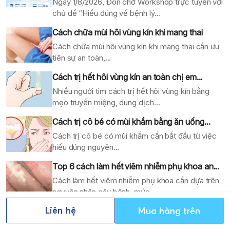
Ngày 1/8/2026, Đón chờ Workshop trực tuyến với
chủ đề “Hiểu đúng về bệnh lý...
Cách chữa mùi hôi vùng kín khi mang thai
Cách chữa mùi hôi vùng kín khi mang thai cần ưu
tiên sự an toàn,...
Cách trị hết hôi vùng kín an toàn chị em...
Nhiều người tìm cách trị hết hôi vùng kín bằng
mẹo truyền miệng, dung dịch...
Cách trị cô bé có mùi khắm bằng ăn uống...
Cách trị cô bé có mùi khắm cần bắt đầu từ việc
hiểu đúng nguyên...
Top 6 cách làm hết viêm nhiễm phụ khoa an...
Cách làm hết viêm nhiễm phụ khoa cần dựa trên
nguyên nhân gây bệnh, mức...
Liên hệ
Mua hàng trên
Cách điều trị nấm âm đao tại nhà an toàn:...
Cách điều trị nấm âm đao tại nhà cần được hiểu