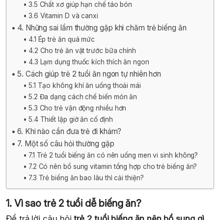
3.5 Chất xơ giúp hạn chế táo bón
3.6 Vitamin D và canxi
4. Những sai lầm thường gặp khi chăm trẻ biếng ăn
4.1 Ép trẻ ăn quá mức
4.2 Cho trẻ ăn vặt trước bữa chính
4.3 Lạm dụng thuốc kích thích ăn ngon
5. Cách giúp trẻ 2 tuổi ăn ngon tự nhiên hơn
5.1 Tạo không khí ăn uống thoải mái
5.2 Đa dạng cách chế biến món ăn
5.3 Cho trẻ vận động nhiều hơn
5.4 Thiết lập giờ ăn cố định
6. Khi nào cần đưa trẻ đi khám?
7. Một số câu hỏi thường gặp
7.1 Trẻ 2 tuổi biếng ăn có nên uống men vi sinh không?
7.2 Có nên bổ sung vitamin tổng hợp cho trẻ biếng ăn?
7.3 Trẻ biếng ăn bao lâu thì cải thiện?
1. Vì sao trẻ 2 tuổi dễ biếng ăn?
Để trả lời câu hỏi
trẻ 2 tuổi biếng ăn nên bổ sung gì
,