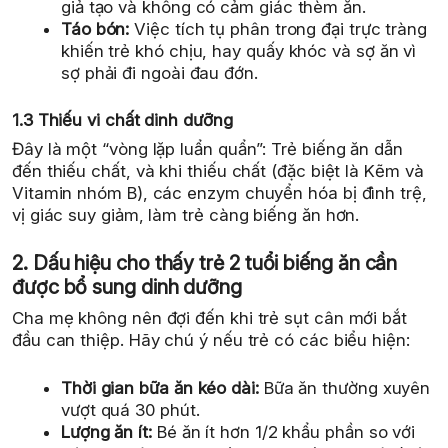
giả tạo và không có cảm giác thèm ăn.
Táo bón:
Việc tích tụ phân trong đại trực tràng
khiến trẻ khó chịu, hay quấy khóc và sợ ăn vì
sợ phải đi ngoài đau đớn.
1.3 Thiếu vi chất dinh dưỡng
Đây là một “vòng lặp luẩn quẩn”: Trẻ biếng ăn dẫn
đến thiếu chất, và khi thiếu chất (đặc biệt là Kẽm và
Vitamin nhóm B), các enzym chuyển hóa bị đình trệ,
vị giác suy giảm, làm trẻ càng biếng ăn hơn.
2. Dấu hiệu cho thấy trẻ 2 tuổi biếng ăn cần
được bổ sung dinh dưỡng
Cha mẹ không nên đợi đến khi trẻ sụt cân mới bắt
đầu can thiệp. Hãy chú ý nếu trẻ có các biểu hiện:
Thời gian bữa ăn kéo dài:
Bữa ăn thường xuyên
vượt quá 30 phút.
Lượng ăn ít:
Bé ăn ít hơn 1/2 khẩu phần so với