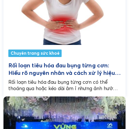
Chuyên trang sức khoẻ
Rối loạn tiêu hóa đau bụng từng cơn:
Hiểu rõ nguyên nhân và cách xử lý hiệu
quả
Rối loạn tiêu hóa đau bụng từng cơn có thể
thoáng qua hoặc kéo dài âm ỉ nhưng ảnh hưởng
nghiêm trọng đến sinh hoạt...