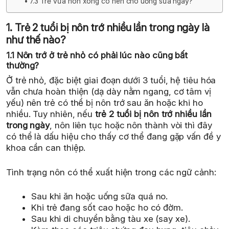
7.3 Trẻ vừa nôn xong có nên cho uống sữa ngay?
1. Trẻ 2 tuổi bị nôn trớ nhiều lần trong ngày là
như thế nào?
1.1 Nôn trớ ở trẻ nhỏ có phải lúc nào cũng bất
thường?
Ở trẻ nhỏ, đặc biệt giai đoạn dưới 3 tuổi, hệ tiêu hóa
vẫn chưa hoàn thiện (dạ dày nằm ngang, cơ tâm vị
yếu) nên trẻ có thể bị nôn trớ sau ăn hoặc khi ho
nhiều. Tuy nhiên, nếu
trẻ 2 tuổi bị nôn trớ nhiều lần
trong ngày
, nôn liên tục hoặc nôn thành vòi thì đây
có thể là dấu hiệu cho thấy cơ thể đang gặp vấn đề y
khoa cần can thiệp.
Tình trạng nôn có thể xuất hiện trong các ngữ cảnh:
Sau khi ăn hoặc uống sữa quá no.
Khi trẻ đang sốt cao hoặc ho có đờm.
Sau khi di chuyển bằng tàu xe (say xe).