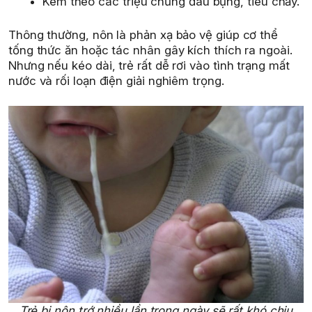
Kèm theo các triệu chứng đau bụng, tiêu chảy.
Thông thường, nôn là phản xạ bảo vệ giúp cơ thể
tống thức ăn hoặc tác nhân gây kích thích ra ngoài.
Nhưng nếu kéo dài, trẻ rất dễ rơi vào tình trạng mất
nước và rối loạn điện giải nghiêm trọng.
Trẻ bị nôn trớ nhiều lần trong ngày sẽ rất khó chịu