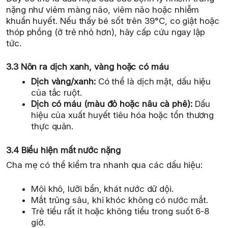
nặng như viêm màng não, viêm não hoặc nhiễm
khuẩn huyết. Nếu thấy bé sốt trên 39°C, co giật hoặc
thóp phồng (ở trẻ nhỏ hơn), hãy cấp cứu ngay lập
tức.
3.3 Nôn ra dịch xanh, vàng hoặc có máu
Dịch vàng/xanh:
Có thể là dịch mật, dấu hiệu
của tắc ruột.
Dịch có máu (màu đỏ hoặc nâu cà phê):
Dấu
hiệu của xuất huyết tiêu hóa hoặc tổn thương
thực quản.
3.4 Biểu hiện mất nước nặng
Cha mẹ có thể kiểm tra nhanh qua các dấu hiệu:
Môi khô, lưỡi bẩn, khát nước dữ dội.
Mắt trũng sâu, khi khóc không có nước mắt.
Trẻ tiểu rất ít hoặc không tiểu trong suốt 6-8
giờ.