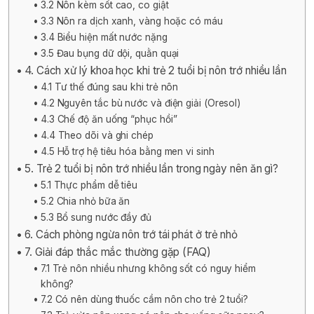
3.2 Nôn kèm sốt cao, co giật
3.3 Nôn ra dịch xanh, vàng hoặc có máu
3.4 Biểu hiện mất nước nặng
3.5 Đau bụng dữ dội, quằn quại
4. Cách xử lý khoa học khi trẻ 2 tuổi bị nôn trớ nhiều lần
4.1 Tư thế đúng sau khi trẻ nôn
4.2 Nguyên tắc bù nước và điện giải (Oresol)
4.3 Chế độ ăn uống “phục hồi”
4.4 Theo dõi và ghi chép
4.5 Hỗ trợ hệ tiêu hóa bằng men vi sinh
5. Trẻ 2 tuổi bị nôn trớ nhiều lần trong ngày nên ăn gì?
5.1 Thực phẩm dễ tiêu
5.2 Chia nhỏ bữa ăn
5.3 Bổ sung nước đầy đủ
6. Cách phòng ngừa nôn trớ tái phát ở trẻ nhỏ
7. Giải đáp thắc mắc thường gặp (FAQ)
7.1 Trẻ nôn nhiều nhưng không sốt có nguy hiểm
không?
7.2 Có nên dùng thuốc cầm nôn cho trẻ 2 tuổi?