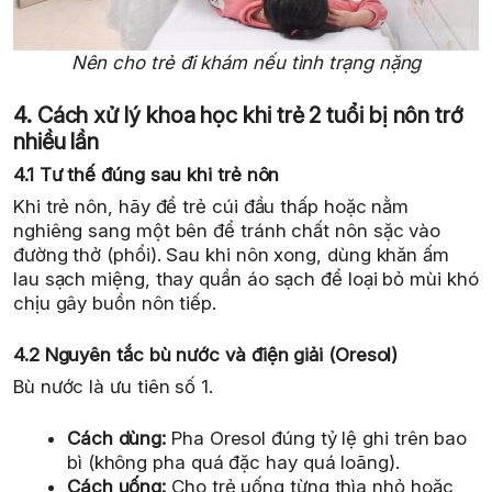
Nên cho trẻ đi khám nếu tình trạng nặng
4. Cách xử lý khoa học khi trẻ 2 tuổi bị nôn trớ
nhiều lần
4.1 Tư thế đúng sau khi trẻ nôn
Khi trẻ nôn, hãy để trẻ cúi đầu thấp hoặc nằm
nghiêng sang một bên để tránh chất nôn sặc vào
đường thở (phổi). Sau khi nôn xong, dùng khăn ấm
lau sạch miệng, thay quần áo sạch để loại bỏ mùi khó
chịu gây buồn nôn tiếp.
4.2 Nguyên tắc bù nước và điện giải (Oresol)
Bù nước là ưu tiên số 1.
Cách dùng:
Pha Oresol đúng tỷ lệ ghi trên bao
bì (không pha quá đặc hay quá loãng).
Cách uống:
Cho trẻ uống từng thìa nhỏ hoặc