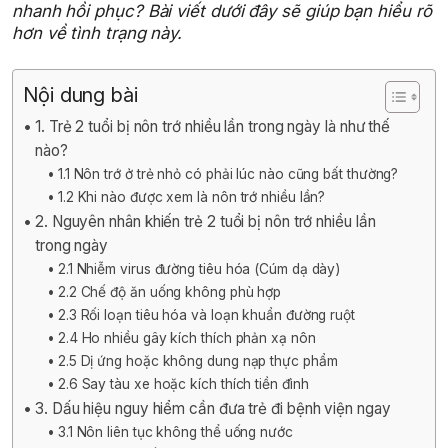
nhanh hồi phục? Bài viết dưới đây sẽ giúp bạn hiểu rõ
hơn về tình trạng này.
Nội dung bài
1. Trẻ 2 tuổi bị nôn trớ nhiều lần trong ngày là như thế
nào?
1.1 Nôn trớ ở trẻ nhỏ có phải lúc nào cũng bất thường?
1.2 Khi nào được xem là nôn trớ nhiều lần?
2. Nguyên nhân khiến trẻ 2 tuổi bị nôn trớ nhiều lần
trong ngày
2.1 Nhiễm virus đường tiêu hóa (Cúm dạ dày)
2.2 Chế độ ăn uống không phù hợp
2.3 Rối loạn tiêu hóa và loạn khuẩn đường ruột
2.4 Ho nhiều gây kích thích phản xạ nôn
2.5 Dị ứng hoặc không dung nạp thực phẩm
2.6 Say tàu xe hoặc kích thích tiền đình
3. Dấu hiệu nguy hiểm cần đưa trẻ đi bệnh viện ngay
3.1 Nôn liên tục không thể uống nước