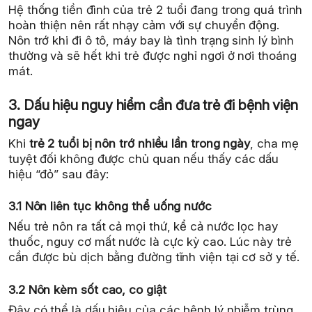
Hệ thống tiền đình của trẻ 2 tuổi đang trong quá trình
hoàn thiện nên rất nhạy cảm với sự chuyển động.
Nôn trớ khi đi ô tô, máy bay là tình trạng sinh lý bình
thường và sẽ hết khi trẻ được nghỉ ngơi ở nơi thoáng
mát.
3. Dấu hiệu nguy hiểm cần đưa trẻ đi bệnh viện
ngay
Khi
trẻ 2 tuổi bị nôn trớ nhiều lần trong ngày
, cha mẹ
tuyệt đối không được chủ quan nếu thấy các dấu
hiệu “đỏ” sau đây:
3.1 Nôn liên tục không thể uống nước
Nếu trẻ nôn ra tất cả mọi thứ, kể cả nước lọc hay
thuốc, nguy cơ mất nước là cực kỳ cao. Lúc này trẻ
cần được bù dịch bằng đường tĩnh viện tại cơ sở y tế.
3.2 Nôn kèm sốt cao, co giật
Đây có thể là dấu hiệu của các bệnh lý nhiễm trùng