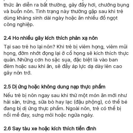
thức ăn diễn ra bất thường, gây đầy hơi, chướng bụng
và buồn nôn. Tình trạng này thường gặp sau khi trẻ
dùng kháng sinh dài ngày hoặc ăn nhiều đồ ngọt
công nghiệp.
2.4 Ho nhiều gây kích thích phản xạ nôn
Tại sao trẻ ho lại nôn? Khi trẻ bị viêm họng, viêm mũi
họng, đờm nhớt đọng lại ở cổ họng sẽ kích thích thực
quản. Những cơn ho sặc sụa, đặc biệt là vào ban
đêm hoặc sau khi ăn, sẽ đẩy áp lực dạ dày lên cao
gây nôn trớ.
2.5 Dị ứng hoặc không dung nạp thực phẩm
Nếu trẻ bị nôn ngay sau khi thử một món ăn mới như
hải sản, trứng, sữa bò hay lạc (đậu phộng), có thể bé
đang bị dị ứng thực phẩm. Ngoài nôn, trẻ có thể bị
nổi mề đay, sưng môi hoặc ngứa ngáy.
2.6 Say tàu xe hoặc kích thích tiền đình