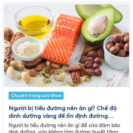
Chuyên trang sức khoẻ
Người bị tiểu đường nên ăn gì? Chế độ
dinh dưỡng vàng để ổn định đường
huyết
Người bị tiểu đường nên ăn gì để vừa đảm bảo
dinh dưỡng, vừa không làm đường huyết tăng