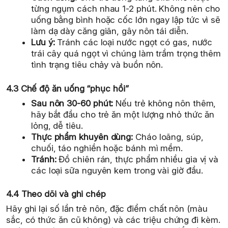
từng ngụm cách nhau 1-2 phút. Không nên cho
uống bằng bình hoặc cốc lớn ngay lập tức vì sẽ
làm dạ dày căng giãn, gây nôn tái diễn.
Lưu ý:
Tránh các loại nước ngọt có gas, nước
trái cây quá ngọt vì chúng làm trầm trọng thêm
tình trạng tiêu chảy và buồn nôn.
4.3 Chế độ ăn uống “phục hồi”
Sau nôn 30-60 phút:
Nếu trẻ không nôn thêm,
hãy bắt đầu cho trẻ ăn một lượng nhỏ thức ăn
lỏng, dễ tiêu.
Thực phẩm khuyên dùng:
Cháo loãng, súp,
chuối, táo nghiền hoặc bánh mì mềm.
Tránh:
Đồ chiên rán, thực phẩm nhiều gia vị và
các loại sữa nguyên kem trong vài giờ đầu.
4.4 Theo dõi và ghi chép
Hãy ghi lại số lần trẻ nôn, đặc điểm chất nôn (màu
sắc, có thức ăn cũ không) và các triệu chứng đi kèm.