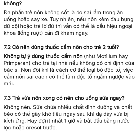
không?
Đa phần trẻ nôn không sốt là do sai lầm trong ăn
uống hoặc say xe. Tuy nhiên, nếu nôn kèm đau bụng
dữ dội hoặc trẻ lờ đừ thì vẫn có thể là dấu hiệu ngoại
khoa (lồng ruột) cần đi khám ngay.
7.2 Có nên dùng thuốc cầm nôn cho trẻ 2 tuổi?
Không tự ý dùng thuốc cầm nôn
(như Motilium hay
Primperan) cho trẻ tại nhà nếu không có chỉ định của
bác sĩ. Nôn đôi khi là cách cơ thể loại bỏ độc tố, việc
cầm nôn sai cách có thể làm độc tố ngấm ngược vào
máu.
7.3 Trẻ vừa nôn xong có nên cho uống sữa ngay?
Không nên. Sữa chứa nhiều chất dinh dưỡng và chất
béo có thể gây khó tiêu ngay sau khi dạ dày vừa bị
kích ứng. Hãy đợi ít nhất 1 giờ và bắt đầu bằng nước
lọc hoặc oresol trước.