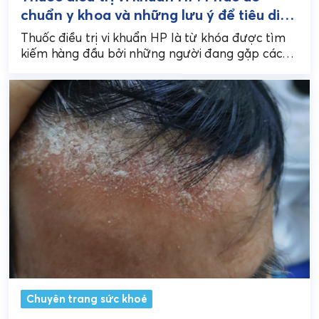
chuẩn y khoa và những lưu ý để tiêu diệt
tận gốc
Thuốc điều trị vi khuẩn HP là từ khóa được tìm
kiếm hàng đầu bởi những người đang gặp các
vấn đề về dạ dày...
Chuyên trang sức khoẻ