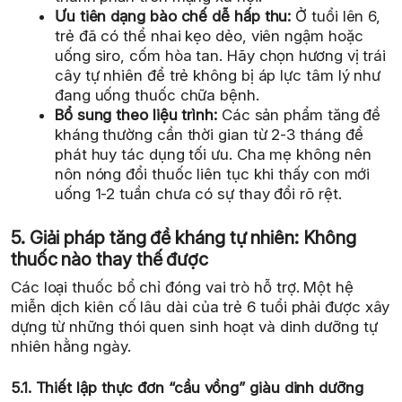
Ưu tiên dạng bào chế dễ hấp thu:
Ở tuổi lên 6,
trẻ đã có thể nhai kẹo dẻo, viên ngậm hoặc
uống siro, cốm hòa tan. Hãy chọn hương vị trái
cây tự nhiên để trẻ không bị áp lực tâm lý như
đang uống thuốc chữa bệnh.
Bổ sung theo liệu trình:
Các sản phẩm tăng đề
kháng thường cần thời gian từ 2-3 tháng để
phát huy tác dụng tối ưu. Cha mẹ không nên
nôn nóng đổi thuốc liên tục khi thấy con mới
uống 1-2 tuần chưa có sự thay đổi rõ rệt.
5. Giải pháp tăng đề kháng tự nhiên: Không
thuốc nào thay thế được
Các loại thuốc bổ chỉ đóng vai trò hỗ trợ. Một hệ
miễn dịch kiên cố lâu dài của trẻ 6 tuổi phải được xây
dựng từ những thói quen sinh hoạt và dinh dưỡng tự
nhiên hằng ngày.
5.1. Thiết lập thực đơn “cầu vồng” giàu dinh dưỡng