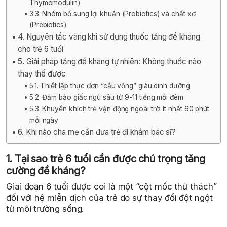
Thymomodulin)
3.3. Nhóm bổ sung lợi khuẩn (Probiotics) và chất xơ
(Prebiotics)
4. Nguyên tắc vàng khi sử dụng thuốc tăng đề kháng
cho trẻ 6 tuổi
5. Giải pháp tăng đề kháng tự nhiên: Không thuốc nào
thay thế được
5.1. Thiết lập thực đơn “cầu vồng” giàu dinh dưỡng
5.2. Đảm bảo giấc ngủ sâu từ 9-11 tiếng mỗi đêm
5.3. Khuyến khích trẻ vận động ngoài trời ít nhất 60 phút
mỗi ngày
6. Khi nào cha mẹ cần đưa trẻ đi khám bác sĩ?
1. Tại sao trẻ 6 tuổi cần được chú trọng tăng
cường đề kháng?
Giai đoạn 6 tuổi được coi là một “cột mốc thử thách”
đối với hệ miễn dịch của trẻ do sự thay đổi đột ngột
từ môi trường sống.