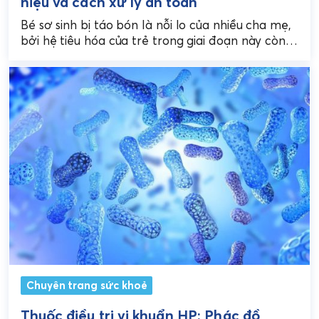
hiệu và cách xử lý an toàn
Bé sơ sinh bị táo bón là nỗi lo của nhiều cha mẹ,
bởi hệ tiêu hóa của trẻ trong giai đoạn này còn
non...
Chuyên trang sức khoẻ
Thuốc điều trị vi khuẩn HP: Phác đồ