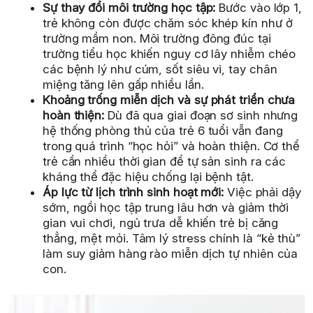
Sự thay đổi môi trường học tập:
Bước vào lớp 1,
trẻ không còn được chăm sóc khép kín như ở
trường mầm non. Môi trường đông đúc tại
trường tiểu học khiến nguy cơ lây nhiễm chéo
các bệnh lý như cúm, sốt siêu vi, tay chân
miệng tăng lên gấp nhiều lần.
Khoảng trống miễn dịch và sự phát triển chưa
hoàn thiện:
Dù đã qua giai đoạn sơ sinh nhưng
hệ thống phòng thủ của trẻ 6 tuổi vẫn đang
trong quá trình “học hỏi” và hoàn thiện. Cơ thể
trẻ cần nhiều thời gian để tự sản sinh ra các
kháng thể đặc hiệu chống lại bệnh tật.
Áp lực từ lịch trình sinh hoạt mới:
Việc phải dậy
sớm, ngồi học tập trung lâu hơn và giảm thời
gian vui chơi, ngủ trưa dễ khiến trẻ bị căng
thẳng, mệt mỏi. Tâm lý stress chính là “kẻ thù”
làm suy giảm hàng rào miễn dịch tự nhiên của
con.