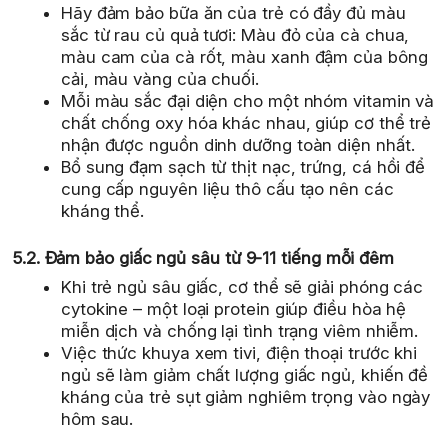
Hãy đảm bảo bữa ăn của trẻ có đầy đủ màu
sắc từ rau củ quả tươi: Màu đỏ của cà chua,
màu cam của cà rốt, màu xanh đậm của bông
cải, màu vàng của chuối.
Mỗi màu sắc đại diện cho một nhóm vitamin và
chất chống oxy hóa khác nhau, giúp cơ thể trẻ
nhận được nguồn dinh dưỡng toàn diện nhất.
Bổ sung đạm sạch từ thịt nạc, trứng, cá hồi để
cung cấp nguyên liệu thô cấu tạo nên các
kháng thể.
5.2. Đảm bảo giấc ngủ sâu từ 9-11 tiếng mỗi đêm
Khi trẻ ngủ sâu giấc, cơ thể sẽ giải phóng các
cytokine – một loại protein giúp điều hòa hệ
miễn dịch và chống lại tình trạng viêm nhiễm.
Việc thức khuya xem tivi, điện thoại trước khi
ngủ sẽ làm giảm chất lượng giấc ngủ, khiến đề
kháng của trẻ sụt giảm nghiêm trọng vào ngày
hôm sau.