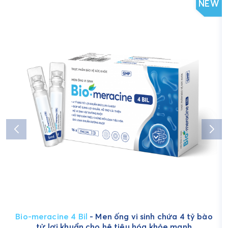
NEW
Bio-meracine 4 Bil
- Men ống vi sinh chứa 4 tỷ bào
tử lợi khuẩn cho hệ tiêu hóa khỏe mạnh