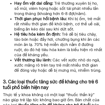
Hay ốm vặt dai dẳng:
Trẻ thường xuyên bị ho,
sổ mũi, viêm họng hoặc sốt tái phát nhiều lần
trong tháng (khoảng hơn 6-8 đợt/năm).
Thời gian phục hồi bệnh lâu:
Khi bị ốm, trẻ mất
rất nhiều thời gian để khỏi bệnh, cơ thể uể oải,
biếng ăn kéo dài sau khi dứt sốt.
Hệ tiêu hóa kém ổn định:
Trẻ dễ bị tiêu chảy,
táo bón hoặc đầy hơi, chướng bụng khi ăn các
món ăn lạ. 70% hệ miễn dịch nằm ở đường
ruột, do đó hệ tiêu hóa kém là biểu hiện rõ nhất
của đề kháng yếu.
Vết thương lâu lành:
Các vết xước nhỏ do ngã,
xước măng rô trên tay trẻ mất nhiều thời gian
để đóng vảy hoặc dễ bị mưng mủ, nhiễm trùng.
3. Các loại thuốc tăng sức đề kháng cho trẻ 6
tuổi phổ biến hiện nay
Thực tế y khoa không có một loại “thuốc thần kỳ”
nào giúp trẻ lập tức không bao giờ ốm. Bản chất của
các loại
thuốc tăng sức đề kháng cho trẻ 6 tuổi
trên