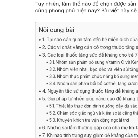
Tuy nhiên, làm thế nào để chọn được sản 
cùng phong phú hiện nay? Bài viết này s
Nội dung bài
1. Tại sao cần quan tâm đến hệ miễn dịch của 
2. Các vi chất vàng cần có trong thuốc tăng s
3. Các loại thuốc tăng sức đề kháng cho trẻ 7 
3.1. Nhóm sản phẩm bổ sung Vitamin C và Kẽ
3.2. Nhóm viên nhai, kẹo dẻo và viên sủi tăn
3.3. Nhóm thực phẩm chức năng bổ sung men v
3.4. Nhóm sản phẩm bồi bổ cơ thể, tăng cườ
4. Nguyên tắc sử dụng thuốc tăng đề kháng a
5. Giải pháp tự nhiên giúp nâng cao đề kháng t
5.1. Thiết lập thực đơn dinh dưỡng đầy đủ sắ
5.2. Chăm sóc giấc ngủ và kiểm soát căng th
5.3. Khuyến khích trẻ vận động ngoài trời
6. Những sai lầm thường gặp của cha mẹ khi 
7. Khi nào tình trạng suy giảm đề kháng của t