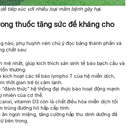
dễ tiếp xúc với nhiều loại mầm bệnh gây hại.
trong thuốc tăng sức đề kháng cho
ng nào, phụ huynh nên chú ý đọc bảng thành phần và
ng chất sau:
mẽ nhất, giúp kích thích sản sinh tế bào bạch cầu và
 tổn thương.
m kích hoạt các tế bào lympho T của hệ miễn dịch,
m thời gian trẻ bị cảm lạnh.
p “đánh thức” hệ thống đại thực bào hoạt động mạnh
 nhiên của cơ thể.
anxi, vitamin D3 còn là chất điều hòa miễn dịch tối
m trùng đường hô hấp cấp tính.
ẻ ăn ngon miệng, tăng cường hấp thu dinh dưỡng để
ừ bên trong.