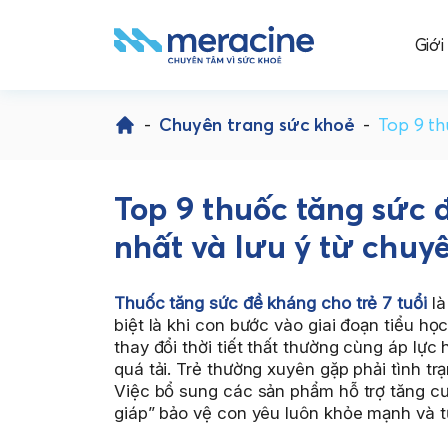
Giới
Skip
to
-
Chuyên trang sức khoẻ
-
Top 9 th
content
Top 9 thuốc tăng sức đ
nhất và lưu ý từ chuy
Thuốc tăng sức đề kháng cho trẻ 7 tuổi
là
biệt là khi con bước vào giai đoạn tiểu họ
thay đổi thời tiết thất thường cùng áp lực
quá tải. Trẻ thường xuyên gặp phải tình tr
Việc bổ sung các sản phẩm hỗ trợ tăng cư
giáp” bảo vệ con yêu luôn khỏe mạnh và tự