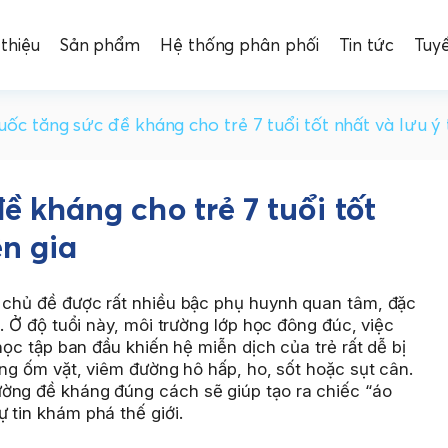
 thiệu
Sản phẩm
Hệ thống phân phối
Tin tức
Tuy
uốc tăng sức đề kháng cho trẻ 7 tuổi tốt nhất và lưu ý
ề kháng cho trẻ 7 tuổi tốt
ên gia
 chủ đề được rất nhiều bậc phụ huynh quan tâm, đặc
c. Ở độ tuổi này, môi trường lớp học đông đúc, việc
 học tập ban đầu khiến hệ miễn dịch của trẻ rất dễ bị
ạng ốm vặt, viêm đường hô hấp, ho, sốt hoặc sụt cân.
ờng đề kháng đúng cách sẽ giúp tạo ra chiếc “áo
 tin khám phá thế giới.