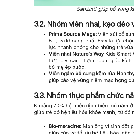
SatiZinC giúp bổ sung 
3.2. Nhóm viên nhai, kẹo dẻo 
Prime Source Mega:
Viên sủi bổ sun
B…) và khoáng chất. Đây là lựa chọ
lực nhanh chóng cho những trẻ vừa
Viên nhai Nature’s Way Kids Smart 
hương vị cam thơm ngon, giúp kích
bố mẹ ép buộc.
Viên ngậm bổ sung kẽm rùa Healthy
giúp bảo vệ vùng niêm mạc họng của
3.3. Nhóm thực phẩm chức năn
Khoảng 70% hệ miễn dịch biểu mô nằm ở 
giúp trẻ có hệ tiêu hóa khỏe mạnh, từ đó 
Bio-meracine:
Men ống vi sinh đột 
giúp bảo vệ tối ưu hệ tiêu hóa, cân