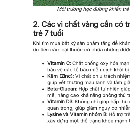
Môi trường học đường khiến trẻ 
2. Các vi chất vàng cần có 
trẻ 7 tuổi
Khi tìm mua bất kỳ sản phẩm tăng đề khá
ưu tiên các loại thuốc có chứa những dưỡ
Vitamin C:
Chất chống oxy hóa mạnh 
bảo vệ các tế bào miễn dịch khỏi bị
Kẽm (Zinc):
Vi chất chịu trách nhiệ
giúp vết thương mau lành và làm giả
Beta-Glucan:
Hợp chất tự nhiên giú
mẽ, nâng cao khả năng phòng thủ tự
Vitamin D3:
Không chỉ giúp hấp thụ c
quan trọng, giúp giảm nguy cơ nhiễ
Lysine và Vitamin nhóm B:
Hỗ trợ tr
xây dựng một thể trạng khỏe mạnh t