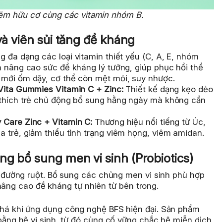
kẽm hữu cơ cùng các vitamin nhóm B.
và viên sủi tăng đề kháng
g đa dạng các loại vitamin thiết yếu (C, A, E, nhóm
n nâng cao sức đề kháng lý tưởng, giúp phục hồi thể
 mới ốm dậy, cơ thể còn mệt mỏi, suy nhược.
Vita Gummies Vitamin C + Zinc:
Thiết kế dạng kẹo dẻo
 thích trẻ chủ động bổ sung hằng ngày mà không cần
 Care Zinc + Vitamin C:
Thương hiệu nổi tiếng từ Úc,
 trẻ, giảm thiểu tình trạng viêm họng, viêm amidan.
g bổ sung men vi sinh (Probiotics)
đường ruột. Bổ sung các chủng men vi sinh phù hợp
nâng cao đề kháng tự nhiên từ bên trong.
phá khi ứng dụng công nghệ BFS hiện đại. Sản phẩm
 bằng hệ vi sinh, từ đó củng cố vững chắc hệ miễn dịch