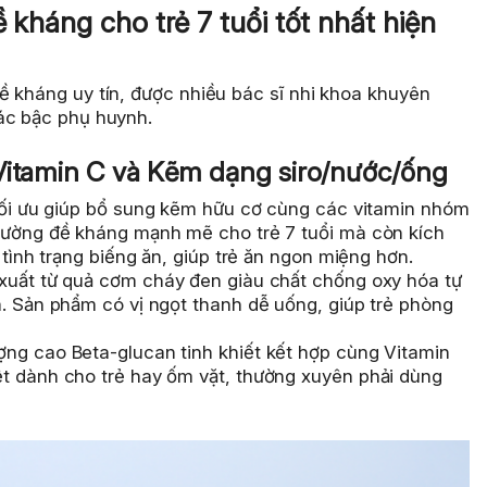
 kháng cho trẻ 7 tuổi tốt nhất hiện
ề kháng uy tín, được nhiều bác sĩ nhi khoa khuyên
ác bậc phụ huynh.
Vitamin C và Kẽm dạng siro/nước/ống
tối ưu giúp bổ sung kẽm hữu cơ cùng các vitamin nhóm
cường đề kháng mạnh mẽ cho trẻ 7 tuổi mà còn kích
 tình trạng biếng ăn, giúp trẻ ăn ngon miệng hơn.
xuất từ quả cơm cháy đen giàu chất chống oxy hóa tự
m. Sản phẩm có vị ngọt thanh dễ uống, giúp trẻ phòng
ng cao Beta-glucan tinh khiết kết hợp cùng Vitamin
t dành cho trẻ hay ốm vặt, thường xuyên phải dùng