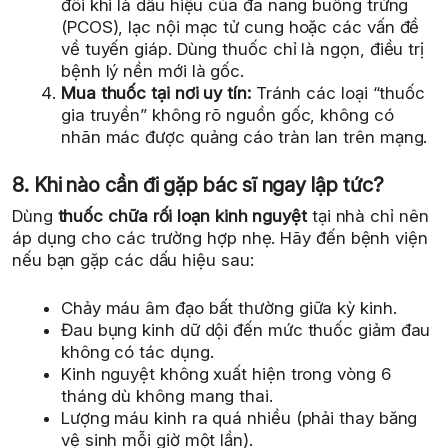
đôi khi là dấu hiệu của đa nang buồng trứng
(PCOS), lạc nội mạc tử cung hoặc các vấn đề
về tuyến giáp. Dùng thuốc chỉ là ngọn, điều trị
bệnh lý nền mới là gốc.
Mua thuốc tại nơi uy tín:
Tránh các loại “thuốc
gia truyền” không rõ nguồn gốc, không có
nhãn mác được quảng cáo tràn lan trên mạng.
8. Khi nào cần đi gặp bác sĩ ngay lập tức?
Dùng
thuốc chữa rối loạn kinh nguyệt
tại nhà chỉ nên
áp dụng cho các trường hợp nhẹ. Hãy đến bệnh viện
nếu bạn gặp các dấu hiệu sau:
Chảy máu âm đạo bất thường giữa kỳ kinh.
Đau bụng kinh dữ dội đến mức thuốc giảm đau
không có tác dụng.
Kinh nguyệt không xuất hiện trong vòng 6
tháng dù không mang thai.
Lượng máu kinh ra quá nhiều (phải thay băng
vệ sinh mỗi giờ một lần).