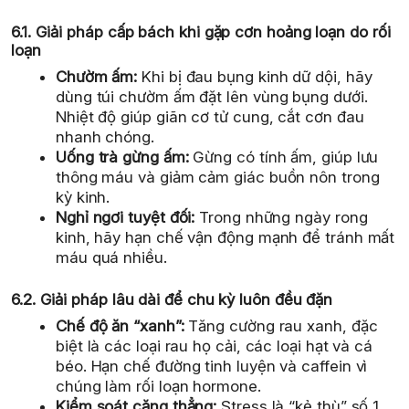
6.1. Giải pháp cấp bách khi gặp cơn hoảng loạn do rối
loạn
Chườm ấm:
Khi bị đau bụng kinh dữ dội, hãy
dùng túi chườm ấm đặt lên vùng bụng dưới.
Nhiệt độ giúp giãn cơ tử cung, cắt cơn đau
nhanh chóng.
Uống trà gừng ấm:
Gừng có tính ấm, giúp lưu
thông máu và giảm cảm giác buồn nôn trong
kỳ kinh.
Nghỉ ngơi tuyệt đối:
Trong những ngày rong
kinh, hãy hạn chế vận động mạnh để tránh mất
máu quá nhiều.
6.2. Giải pháp lâu dài để chu kỳ luôn đều đặn
Chế độ ăn “xanh”:
Tăng cường rau xanh, đặc
biệt là các loại rau họ cải, các loại hạt và cá
béo. Hạn chế đường tinh luyện và caffein vì
chúng làm rối loạn hormone.
Kiểm soát căng thẳng:
Stress là “kẻ thù” số 1