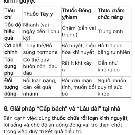
kinh nguyệt
Tiêu
Thuốc Đông
Thực phẩm
Thuốc Tây y
chí
y/Nam
chức năng
Tốc độ
Nhanh (vài
Chậm (cần vài
hiệu
ngày đến 1 chu
Trung bình
tháng)
quả
kỳ)
Cơ chế
Thay thế/Bổ
Bổ huyết, điều
Hỗ trợ cân
chính
sung hormone
hòa khí huyết
bằng tự nhiên
Tác
Có thể gây
Rất ít khi xảy
Gần như
dụng
buồn nôn, đau
ra
không có
phụ
đầu
Đối
Rối loạn nặng,
Rối loạn mạn
Người muốn
tượng
cần kết quả
tính, muốn bồi
duy trì sức
dùng
nhanh
bổ
khỏe
6. Giải pháp “Cấp bách” và “Lâu dài” tại nhà
Bên cạnh việc dùng
thuốc chữa rối loạn kinh nguyệt
,
lối sống và chế độ ăn uống đóng vai trò then chốt
trong việc duy trì kết quả điều trị.