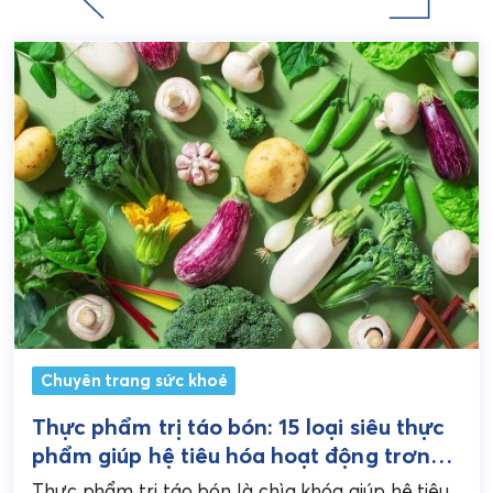
Chuyên trang sức khoẻ
Thực phẩm trị táo bón: 15 loại siêu thực
phẩm giúp hệ tiêu hóa hoạt động trơn
tru
Thực phẩm trị táo bón là chìa khóa giúp hệ tiêu