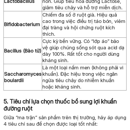
Lactobacillus
non. Giúp tiêu hóa đường Lactose,
giảm tiêu chảy và hỗ trợ miễn dịch.
Chiếm đa số ở ruột già. Hiệu quả
cao trong việc điều trị táo bón, viêm
Bifidobacterium
đại tràng và hội chứng ruột kích
thích.
Cực kỳ bền vững. Có “lớp áo” bảo
vệ giúp chúng sống sót qua acid dạ
Bacillus (Bào tử)
dày 100%. Rất tốt cho người dùng
kháng sinh.
Là một loại nấm men (không phải vi
Saccharomyces
khuẩn). Đặc hiệu trong việc ngăn
boulardii
ngừa tiêu chảy do nhiễm khuẩn
hoặc kháng sinh.
5. Tiêu chí lựa chọn thuốc bổ sung lợi khuẩn
đường ruột
Giữa “ma trận” sản phẩm trên thị trường, hãy áp dụng
4 tiêu chí sau để chọn được loại tốt nhất: