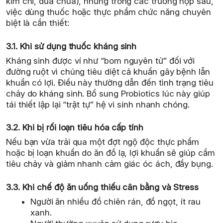
kim chi, dưa chua), nhưng trong các trường hợp sau,
việc dùng thuốc hoặc thực phẩm chức năng chuyên
biệt là cần thiết:
3.1. Khi sử dụng thuốc kháng sinh
Kháng sinh được ví như “bom nguyên tử” đối với
đường ruột vì chúng tiêu diệt cả khuẩn gây bệnh lẫn
khuẩn có lợi. Điều này thường dẫn đến tình trạng tiêu
chảy do kháng sinh. Bổ sung Probiotics lúc này giúp
tái thiết lập lại “trật tự” hệ vi sinh nhanh chóng.
3.2. Khi bị rối loạn tiêu hóa cấp tính
Nếu bạn vừa trải qua một đợt ngộ độc thực phẩm
hoặc bị loạn khuẩn do ăn đồ lạ, lợi khuẩn sẽ giúp cầm
tiêu chảy và giảm nhanh cảm giác óc ách, đầy bụng.
3.3. Khi chế độ ăn uống thiếu cân bằng và Stress
Người ăn nhiều đồ chiên rán, đồ ngọt, ít rau
xanh.