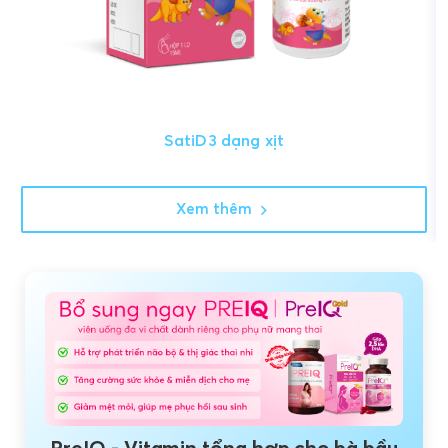
SatiD3 dạng xịt
Xem thêm
PreIQ - Vitamin tổng hợp cho bà bầu