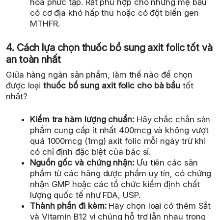
hóa phức tạp. Rất phù hợp cho những mẹ bầu
có cơ địa khó hấp thu hoặc có đột biến gen
MTHFR.
4. Cách lựa chọn thuốc bổ sung axit folic tốt và
an toàn nhất
Giữa hàng ngàn sản phẩm, làm thế nào để chọn
được loại
thuốc bổ sung axit folic cho bà bầu
tốt
nhất?
Kiểm tra hàm lượng chuẩn:
Hãy chắc chắn sản
phẩm cung cấp ít nhất 400mcg và không vượt
quá 1000mcg (1mg) axit folic mỗi ngày trừ khi
có chỉ định đặc biệt của bác sĩ.
Nguồn gốc và chứng nhận:
Ưu tiên các sản
phẩm từ các hãng dược phẩm uy tín, có chứng
nhận GMP hoặc các tổ chức kiểm định chất
lượng quốc tế như FDA, USP.
Thành phần đi kèm:
Hãy chọn loại có thêm Sắt
và Vitamin B12 vì chúng hỗ trợ lẫn nhau trong