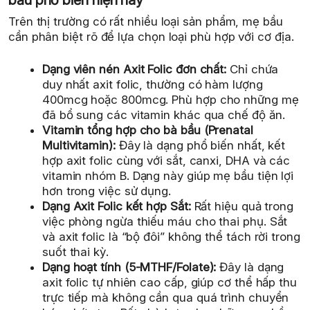
Trên thị trường có rất nhiều loại sản phẩm, mẹ bầu
cần phân biệt rõ để lựa chọn loại phù hợp với cơ địa.
Dạng viên nén Axit Folic đơn chất:
Chỉ chứa
duy nhất axit folic, thường có hàm lượng
400mcg hoặc 800mcg. Phù hợp cho những mẹ
đã bổ sung các vitamin khác qua chế độ ăn.
Vitamin tổng hợp cho bà bầu (Prenatal
Multivitamin):
Đây là dạng phổ biến nhất, kết
hợp axit folic cùng với sắt, canxi, DHA và các
vitamin nhóm B. Dạng này giúp mẹ bầu tiện lợi
hơn trong việc sử dụng.
Dạng Axit Folic kết hợp Sắt:
Rất hiệu quả trong
việc phòng ngừa thiếu máu cho thai phụ. Sắt
và axit folic là “bộ đôi” không thể tách rời trong
suốt thai kỳ.
Dạng hoạt tính (5-MTHF/Folate):
Đây là dạng
axit folic tự nhiên cao cấp, giúp cơ thể hấp thu
trực tiếp mà không cần qua quá trình chuyển