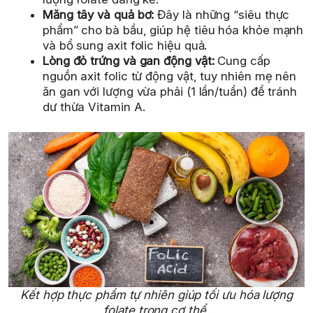
Măng tây và quả bơ:
Đây là những “siêu thực
phẩm” cho bà bầu, giúp hệ tiêu hóa khỏe mạnh
và bổ sung axit folic hiệu quả.
Lòng đỏ trứng và gan động vật:
Cung cấp
nguồn axit folic từ động vật, tuy nhiên mẹ nên
ăn gan với lượng vừa phải (1 lần/tuần) để tránh
dư thừa Vitamin A.
Kết hợp thực phẩm tự nhiên giúp tối ưu hóa lượng
folate trong cơ thể.