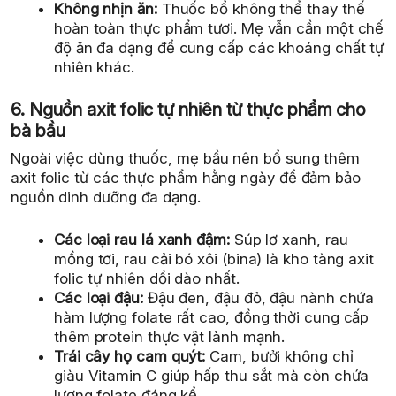
Không nhịn ăn:
Thuốc bổ không thể thay thế
hoàn toàn thực phẩm tươi. Mẹ vẫn cần một chế
độ ăn đa dạng để cung cấp các khoáng chất tự
nhiên khác.
6. Nguồn axit folic tự nhiên từ thực phẩm cho
bà bầu
Ngoài việc dùng thuốc, mẹ bầu nên bổ sung thêm
axit folic từ các thực phẩm hằng ngày để đảm bảo
nguồn dinh dưỡng đa dạng.
Các loại rau lá xanh đậm:
Súp lơ xanh, rau
mồng tơi, rau cải bó xôi (bina) là kho tàng axit
folic tự nhiên dồi dào nhất.
Các loại đậu:
Đậu đen, đậu đỏ, đậu nành chứa
hàm lượng folate rất cao, đồng thời cung cấp
thêm protein thực vật lành mạnh.
Trái cây họ cam quýt:
Cam, bưởi không chỉ
giàu Vitamin C giúp hấp thu sắt mà còn chứa
lượng folate đáng kể.