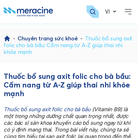
Skip
to
-
Chuyên trang sức khoẻ
-
Thuốc bổ sung axit
content
folic cho bà bầu: Cẩm nang từ A-Z giúp thai nhi
khỏe mạnh
Thuốc bổ sung axit folic cho bà bầu:
Cẩm nang từ A-Z giúp thai nhi khỏe
mạnh
Thuốc bổ sung axit folic cho bà bầu
(Vitamin B9) là
một trong những dưỡng chất quan trọng nhất, được
các bác sĩ sản khoa khuyến cáo bổ sung ngay từ khi
có ý định mang thai. Trong bài viết này, chúng ta sẽ
cùng tìm hiểu tại sao axit folic lại quan trọng đến thế,