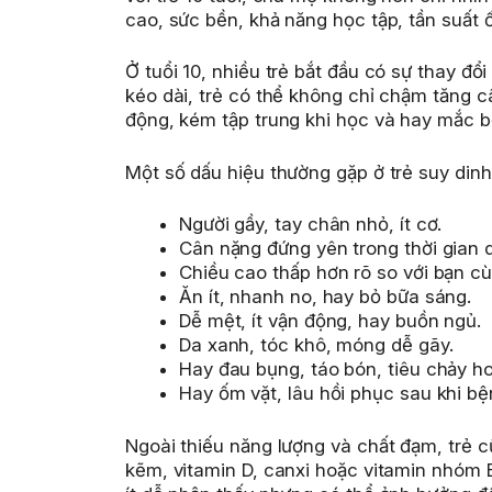
cao, sức bền, khả năng học tập, tần suất 
Ở tuổi 10, nhiều trẻ bắt đầu có sự thay đổ
kéo dài, trẻ có thể không chỉ chậm tăng 
động, kém tập trung khi học và hay mắc b
Một số dấu hiệu thường gặp ở trẻ suy dinh
Người gầy, tay chân nhỏ, ít cơ.
Cân nặng đứng yên trong thời gian d
Chiều cao thấp hơn rõ so với bạn cù
Ăn ít, nhanh no, hay bỏ bữa sáng.
Dễ mệt, ít vận động, hay buồn ngủ.
Da xanh, tóc khô, móng dễ gãy.
Hay đau bụng, táo bón, tiêu chảy ho
Hay ốm vặt, lâu hồi phục sau khi bệ
Ngoài thiếu năng lượng và chất đạm, trẻ cũ
kẽm, vitamin D, canxi hoặc vitamin nhóm B