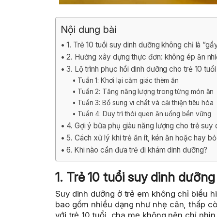
Nội dung bài
1. Trẻ 10 tuổi suy dinh dưỡng không chỉ là “gầ
2. Hướng xây dựng thực đơn: không ép ăn nhi
3. Lộ trình phục hồi dinh dưỡng cho trẻ 10 tuổi
Tuần 1: Khơi lại cảm giác thèm ăn
Tuần 2: Tăng năng lượng trong từng món ăn
Tuần 3: Bổ sung vi chất và cải thiện tiêu hóa
Tuần 4: Duy trì thói quen ăn uống bền vững
4. Gợi ý bữa phụ giàu năng lượng cho trẻ suy
5. Cách xử lý khi trẻ ăn ít, kén ăn hoặc hay b
6. Khi nào cần đưa trẻ đi khám dinh dưỡng?
1. Trẻ 10 tuổi suy dinh dưỡng
Suy dinh dưỡng ở trẻ em không chỉ biểu 
bao gồm nhiều dạng như nhẹ cân, thấp còi
với trẻ 10 tuổi, cha mẹ không nên chỉ nhì