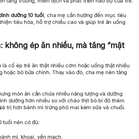
n tăng trưởng, miễn dịch và phát triển não bộ của trẻ.
dinh dưỡng 10 tuổi
, cha mẹ cần hướng đến mục tiêu
 thiện tiêu hóa, hỗ trợ chiều cao và giúp trẻ ăn uống
: không ép ăn nhiều, mà tăng “mật
p là cố ép trẻ ăn thật nhiều cơm hoặc uống thật nhiều
ng hoặc bỏ bữa chính. Thay vào đó, cha mẹ nên tăng
nhưng món ăn cần chứa nhiều năng lượng và dưỡng
dinh dưỡng hơn nhiều so với cháo thịt bò bí đỏ thêm
giá trị hơn bánh mì trứng phô mai kèm sữa và chuối.
 tuổi nên có đủ:
bánh mì, khoai, yến mạch.