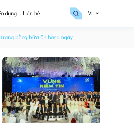
ển dụng
Liên hệ
ể trạng bằng bữa ăn hằng ngày