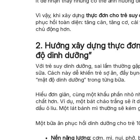
ít dễ nhận thấy nhưng có thể ảnh hưởng đế
Vì vậy, khi xây dựng
thực đơn cho trẻ suy 
phục hồi toàn diện: tăng cân, tăng cơ, cải
chủ động hơn.
2. Hướng xây dựng thực đơn
độ dinh dưỡng”
Với trẻ suy dinh dưỡng, sai lầm thường gặ
sữa. Cách này dễ khiến trẻ sợ ăn, đầy bụ
“mật độ dinh dưỡng” trong từng bữa.
Hiểu đơn giản, cùng một khẩu phần nhỏ 
chất hơn. Ví dụ, một bát cháo trắng sẽ ít 
dầu ô liu. Một lát bánh mì thường sẽ kém 
Một bữa ăn phục hồi dinh dưỡng cho trẻ 10
Nền năng lượng:
cơm, mì, nui, phở, 