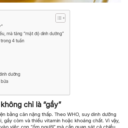
y”
ều, mà tăng “mật độ dinh dưỡng”
 trong 4 tuần
 dinh dưỡng
ỏ bữa
 không chỉ là “gầy”
hiện bằng cân nặng thấp. Theo WHO, suy dinh dưỡng
, gầy còm và thiếu vitamin hoặc khoáng chất. Vì vậy,
n vào việc con “ốm người” mà cần quan sát cả chiều