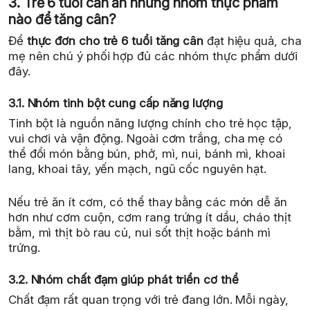
3. Trẻ 6 tuổi cần ăn những nhóm thực phẩm
nào để tăng cân?
Để
thực đơn cho trẻ 6 tuổi tăng cân
đạt hiệu quả, cha
mẹ nên chú ý phối hợp đủ các nhóm thực phẩm dưới
đây.
3.1. Nhóm tinh bột cung cấp năng lượng
Tinh bột là nguồn năng lượng chính cho trẻ học tập,
vui chơi và vận động. Ngoài cơm trắng, cha mẹ có
thể đổi món bằng bún, phở, mì, nui, bánh mì, khoai
lang, khoai tây, yến mạch, ngũ cốc nguyên hạt.
Nếu trẻ ăn ít cơm, có thể thay bằng các món dễ ăn
hơn như cơm cuộn, cơm rang trứng ít dầu, cháo thịt
bằm, mì thịt bò rau củ, nui sốt thịt hoặc bánh mì
trứng.
3.2. Nhóm chất đạm giúp phát triển cơ thể
Chất đạm rất quan trọng với trẻ đang lớn. Mỗi ngày,