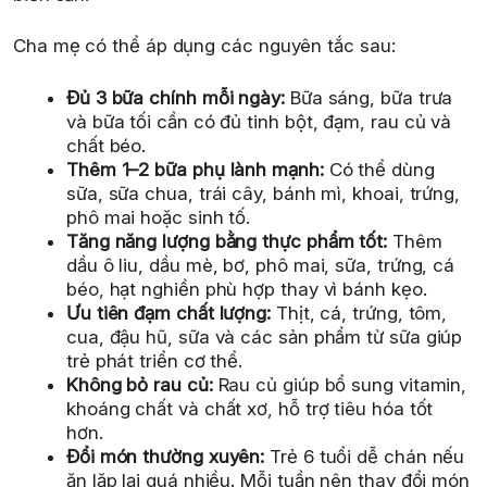
Cha mẹ có thể áp dụng các nguyên tắc sau:
Đủ 3 bữa chính mỗi ngày:
Bữa sáng, bữa trưa
và bữa tối cần có đủ tinh bột, đạm, rau củ và
chất béo.
Thêm 1–2 bữa phụ lành mạnh:
Có thể dùng
sữa, sữa chua, trái cây, bánh mì, khoai, trứng,
phô mai hoặc sinh tố.
Tăng năng lượng bằng thực phẩm tốt:
Thêm
dầu ô liu, dầu mè, bơ, phô mai, sữa, trứng, cá
béo, hạt nghiền phù hợp thay vì bánh kẹo.
Ưu tiên đạm chất lượng:
Thịt, cá, trứng, tôm,
cua, đậu hũ, sữa và các sản phẩm từ sữa giúp
trẻ phát triển cơ thể.
Không bỏ rau củ:
Rau củ giúp bổ sung vitamin,
khoáng chất và chất xơ, hỗ trợ tiêu hóa tốt
hơn.
Đổi món thường xuyên:
Trẻ 6 tuổi dễ chán nếu
ăn lặp lại quá nhiều. Mỗi tuần nên thay đổi món