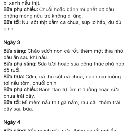
bí xanh nấu thịt.
Bữa phụ chiều:
Chuối hoặc bánh mì phết bơ đậu
phộng mỏng nếu trẻ không dị ứng.
Bữa tối:
Nui sốt thịt bằm cà chua, súp lơ hấp, đu đủ
chín.
Ngày 3
Bữa sáng:
Cháo sườn non cà rốt, thêm một thìa nhỏ
dầu ăn sau khi nấu.
Bữa phụ sáng:
Sữa tươi hoặc sữa công thức phù hợp
độ tuổi.
Bữa trưa:
Cơm, cá thu sốt cà chua, canh rau mồng
tơi nấu tôm, chuối chín.
Bữa phụ chiều:
Bánh flan tự làm ít đường hoặc sữa
chua trái cây.
Bữa tối:
Mì mềm nấu thịt gà nấm, rau cải, thêm trái
cây sau bữa.
Ngày 4
Bữa sáng:
Yến mạch nấu sữa, thêm chuối nghiền