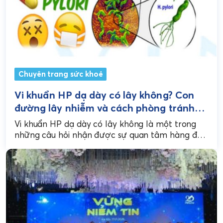
Chuyên trang sức khoẻ
Vi khuẩn HP dạ dày có lây không? Con
đường lây nhiễm và cách phòng tránh
hiệu quả
Vi khuẩn HP dạ dày có lây không là một trong
những câu hỏi nhận được sự quan tâm hàng đầu
của các gia đình...