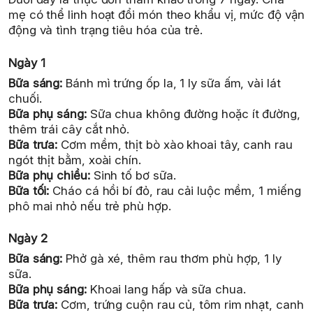
mẹ có thể linh hoạt đổi món theo khẩu vị, mức độ vận
động và tình trạng tiêu hóa của trẻ.
Ngày 1
Bữa sáng:
Bánh mì trứng ốp la, 1 ly sữa ấm, vài lát
chuối.
Bữa phụ sáng:
Sữa chua không đường hoặc ít đường,
thêm trái cây cắt nhỏ.
Bữa trưa:
Cơm mềm, thịt bò xào khoai tây, canh rau
ngót thịt bằm, xoài chín.
Bữa phụ chiều:
Sinh tố bơ sữa.
Bữa tối:
Cháo cá hồi bí đỏ, rau cải luộc mềm, 1 miếng
phô mai nhỏ nếu trẻ phù hợp.
Ngày 2
Bữa sáng:
Phở gà xé, thêm rau thơm phù hợp, 1 ly
sữa.
Bữa phụ sáng:
Khoai lang hấp và sữa chua.
Bữa trưa:
Cơm, trứng cuộn rau củ, tôm rim nhạt, canh