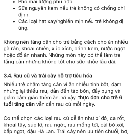
Phô mai lượng phù hợp.
Sữa nguyên kem nếu trẻ không có chống chỉ
định.
Các loại hạt xay/nghiền mịn nếu trẻ không dị
ứng.
Không nên tăng cân cho trẻ bằng cách cho ăn nhiều
gà rán, khoai chiên, xúc xích, bánh kem, nước ngọt
hoặc đồ ăn nhanh. Những món này có thể làm trẻ
tăng cân nhưng không tốt cho sức khỏe lâu dài.
3.4. Rau củ và trái cây hỗ trợ tiêu hóa
Nhiều trẻ chậm tăng cân vì ăn nhiều tinh bột, đạm
nhưng lại thiếu rau, dẫn đến táo bón, đầy bụng và
giảm cảm giác thèm ăn. Vì vậy,
thực đơn cho trẻ 6
tuổi tăng cân
vẫn cần rau củ mỗi ngày.
Có thể chọn các loại rau củ dễ ăn như bí đỏ, cà rốt,
khoai tây, súp lơ, rau ngót, rau mồng tơi, cải bó xôi,
bắp ngọt, đậu Hà Lan. Trái cây nên ưu tiên chuối, bơ,