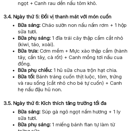
ngọt + Canh rau dền nấu tôm khô.
3.4. Ngày thứ 5: Đổi vị thanh mát với món cuốn
Bữa sáng:
Cháo sườn non nấu nấm rơm + 1 hộp
sữa tươi.
Bữa phụ sáng:
1 đĩa trái cây thập cẩm cắt nhỏ
(kiwi, táo, xoài).
Bữa trưa:
Cơm mềm + Mực xào thập cẩm (hành
tây, cần tây, cà rốt) + Canh mồng tơi nấu cua
đồng.
Bữa phụ chiều:
1 hũ sữa chua trộn hạt chia.
Bữa tối:
Bánh tráng cuốn thịt luộc, tôm, trứng
và rau sống (cắt nhỏ cho bé tự cuốn) + Canh
hẹ nấu đậu hũ non.
3.5. Ngày thứ 6: Kích thích tăng trưởng tối đa
Bữa sáng:
Súp gà ngô ngọt nấm hương + 1 ly
sữa tươi.
Bữa phụ sáng:
1 miếng bánh flan tự làm từ
trứng sữa.