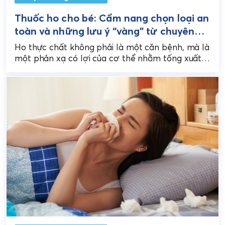
Thuốc ho cho bé: Cẩm nang chọn loại an
toàn và những lưu ý “vàng” từ chuyên
gia
Ho thực chất không phải là một căn bệnh, mà là
một phản xạ có lợi của cơ thể nhằm tống xuất
dịch nhầy, vi...