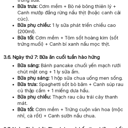
Bữa trưa:
Cơm mềm + Bò né bông thiên lý +
Canh mướp đắng rừng nấu thịt (hoặc canh cải
cúc).
Bữa phụ chiều:
1 ly sữa phát triển chiều cao
(200ml).
Bữa tối:
Cơm mềm + Tôm sốt hoàng kim (sốt
trứng muối) + Canh bí xanh nấu mọc thịt.
3.6. Ngày thứ 7: Bữa ăn cuối tuần hào hứng
Bữa sáng:
Bánh pancake chuối yến mạch rưới
chút mật ong + 1 ly sữa ấm.
Bữa phụ sáng:
1 hộp sữa chua uống men sống.
Bữa trưa:
Spaghetti sốt bò băm + Canh súp rau
củ thập cẩm + 1 miếng dưa hấu.
Bữa phụ chiều:
Thạch rau câu trái cây thanh
mát.
Bữa tối:
Cơm mềm + Trứng cuộn vân hoa (mộc
nhĩ, cà rốt) + Canh sườn nấu chua.