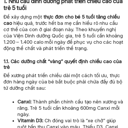
1. Nhu cầu dinh dưỡng phát triển chiều cao của
trẻ 5 tuổi
Để xây dựng một
thực đơn cho bé 5 tuổi tăng chiều
cao
hiệu quả, trước hết ba mẹ cần hiểu rõ nhu cầu
cơ thể của con ở giai đoạn này. Theo khuyến nghị
của Viện Dinh dưỡng Quốc gia, trẻ 5 tuổi cần khoảng
1.200 – 1.400 calo mỗi ngày để phục vụ cho các hoạt
động thể chất và phát triển thể trạng.
1.1. Các dưỡng chất “vàng” quyết định chiều cao của
trẻ
Để xương phát triển chiều dài một cách tối ưu, thực
đơn hàng ngày của bé bắt buộc phải chứa đầy đủ bộ
tứ dưỡng chất sau:
Canxi:
Thành phần chính cấu tạo nên xương và
răng. Trẻ 5 tuổi cần khoảng 600mg Canxi mỗi
ngày.
Vitamin D3:
Ch đóng vai trò là “xe chở” giúp
ruột hấp thụ Canxi vào máu. Thiếu D3, Canxi