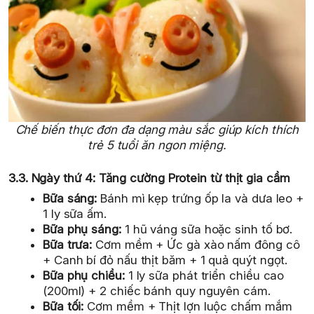
Chế biến thực đơn đa dạng màu sắc giúp kích thích
trẻ 5 tuổi ăn ngon miệng.
3.3. Ngày thứ 4: Tăng cường Protein từ thịt gia cầm
Bữa sáng:
Bánh mì kẹp trứng ốp la và dưa leo +
1 ly sữa ấm.
Bữa phụ sáng:
1 hũ váng sữa hoặc sinh tố bơ.
Bữa trưa:
Cơm mềm + Ức gà xào nấm đông cô
+ Canh bí đỏ nấu thịt băm + 1 quả quýt ngọt.
Bữa phụ chiều:
1 ly sữa phát triển chiều cao
(200ml) + 2 chiếc bánh quy nguyên cám.
Bữa tối:
Cơm mềm + Thịt lợn luộc chấm mắm