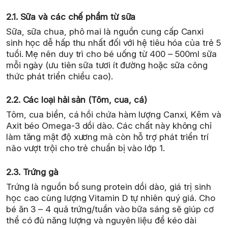
2.1. Sữa và các chế phẩm từ sữa
Sữa, sữa chua, phô mai là nguồn cung cấp Canxi
sinh học dễ hấp thu nhất đối với hệ tiêu hóa của trẻ 5
tuổi. Mẹ nên duy trì cho bé uống từ 400 – 500ml sữa
mỗi ngày (ưu tiên sữa tươi ít đường hoặc sữa công
thức phát triển chiều cao).
2.2. Các loại hải sản (Tôm, cua, cá)
Tôm, cua biển, cá hồi chứa hàm lượng Canxi, Kẽm và
Axit béo Omega-3 dồi dào. Các chất này không chỉ
làm tăng mật độ xương mà còn hỗ trợ phát triển trí
não vượt trội cho trẻ chuẩn bị vào lớp 1.
2.3. Trứng gà
Trứng là nguồn bổ sung protein dồi dào, giá trị sinh
học cao cùng lượng Vitamin D tự nhiên quý giá. Cho
bé ăn 3 – 4 quả trứng/tuần vào bữa sáng sẽ giúp cơ
thể có đủ năng lượng và nguyên liệu để kéo dài