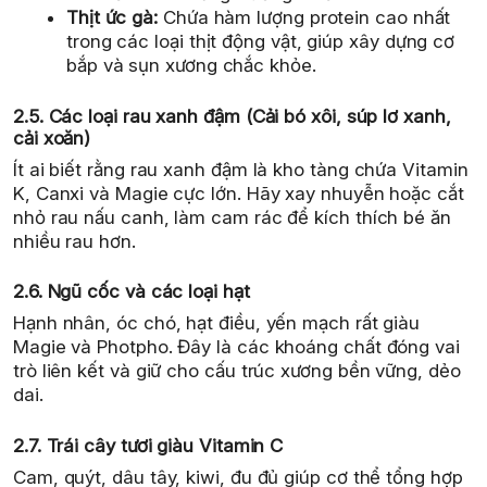
Thịt ức gà:
Chứa hàm lượng protein cao nhất
trong các loại thịt động vật, giúp xây dựng cơ
bắp và sụn xương chắc khỏe.
2.5. Các loại rau xanh đậm (Cải bó xôi, súp lơ xanh,
cải xoăn)
Ít ai biết rằng rau xanh đậm là kho tàng chứa Vitamin
K, Canxi và Magie cực lớn. Hãy xay nhuyễn hoặc cắt
nhỏ rau nấu canh, làm cam rác để kích thích bé ăn
nhiều rau hơn.
2.6. Ngũ cốc và các loại hạt
Hạnh nhân, óc chó, hạt điều, yến mạch rất giàu
Magie và Photpho. Đây là các khoáng chất đóng vai
trò liên kết và giữ cho cấu trúc xương bền vững, dẻo
dai.
2.7. Trái cây tươi giàu Vitamin C
Cam, quýt, dâu tây, kiwi, đu đủ giúp cơ thể tổng hợp