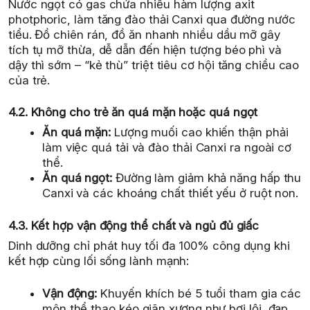
Nước ngọt có gas chứa nhiều hàm lượng axit
photphoric, làm tăng đào thải Canxi qua đường nước
tiểu. Đồ chiên rán, đồ ăn nhanh nhiều dầu mỡ gây
tích tụ mỡ thừa, dễ dẫn đến hiện tượng béo phì và
dậy thì sớm – “kẻ thù” triệt tiêu cơ hội tăng chiều cao
của trẻ.
4.2. Không cho trẻ ăn quá mặn hoặc quá ngọt
Ăn quá mặn:
Lượng muối cao khiến thận phải
làm việc quá tải và đào thải Canxi ra ngoài cơ
thể.
Ăn quá ngọt:
Đường làm giảm khả năng hấp thu
Canxi và các khoáng chất thiết yếu ở ruột non.
4.3. Kết hợp vận động thể chất và ngủ đủ giấc
Dinh dưỡng chỉ phát huy tối đa 100% công dụng khi
kết hợp cùng lối sống lành mạnh:
Vận động:
Khuyến khích bé 5 tuổi tham gia các
môn thể thao kéo giãn xương như bơi lội, đạp