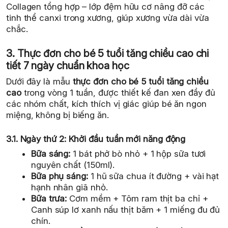
Collagen tổng hợp – lớp đệm hữu cơ nâng đỡ các
tinh thể canxi trong xương, giúp xương vừa dài vừa
chắc.
3. Thực đơn cho bé 5 tuổi tăng chiều cao chi
tiết 7 ngày chuẩn khoa học
Dưới đây là mẫu
thực đơn cho bé 5 tuổi tăng chiều
cao
trong vòng 1 tuần, được thiết kế đan xen đầy đủ
các nhóm chất, kích thích vị giác giúp bé ăn ngon
miệng, không bị biếng ăn.
3.1. Ngày thứ 2: Khởi đầu tuần mới năng động
Bữa sáng:
1 bát phở bò nhỏ + 1 hộp sữa tươi
nguyên chất (150ml).
Bữa phụ sáng:
1 hũ sữa chua ít đường + vài hạt
hạnh nhân giã nhỏ.
Bữa trưa:
Cơm mềm + Tôm ram thịt ba chỉ +
Canh súp lơ xanh nấu thịt băm + 1 miếng đu đủ
chín.