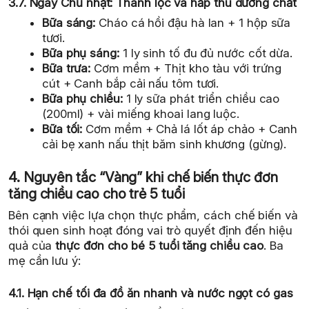
3.7. Ngày Chủ nhật: Thanh lọc và hấp thu dưỡng chất
Bữa sáng:
Cháo cá hồi đậu hà lan + 1 hộp sữa
tươi.
Bữa phụ sáng:
1 ly sinh tố đu đủ nước cốt dừa.
Bữa trưa:
Cơm mềm + Thịt kho tàu với trứng
cút + Canh bắp cải nấu tôm tươi.
Bữa phụ chiều:
1 ly sữa phát triển chiều cao
(200ml) + vài miếng khoai lang luộc.
Bữa tối:
Cơm mềm + Chả lá lốt áp chảo + Canh
cải bẹ xanh nấu thịt băm sinh khương (gừng).
4. Nguyên tắc “Vàng” khi chế biến thực đơn
tăng chiều cao cho trẻ 5 tuổi
Bên cạnh việc lựa chọn thực phẩm, cách chế biến và
thói quen sinh hoạt đóng vai trò quyết định đến hiệu
quả của
thực đơn cho bé 5 tuổi tăng chiều cao
. Ba
mẹ cần lưu ý:
4.1. Hạn chế tối đa đồ ăn nhanh và nước ngọt có gas