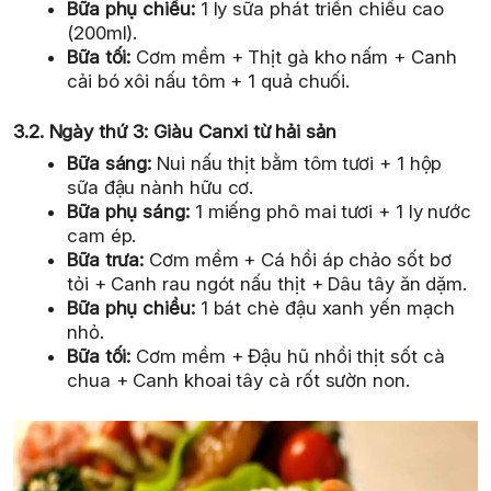
Bữa phụ chiều:
1 ly sữa phát triển chiều cao
(200ml).
Bữa tối:
Cơm mềm + Thịt gà kho nấm + Canh
cải bó xôi nấu tôm + 1 quả chuối.
3.2. Ngày thứ 3: Giàu Canxi từ hải sản
Bữa sáng:
Nui nấu thịt bằm tôm tươi + 1 hộp
sữa đậu nành hữu cơ.
Bữa phụ sáng:
1 miếng phô mai tươi + 1 ly nước
cam ép.
Bữa trưa:
Cơm mềm + Cá hồi áp chảo sốt bơ
tỏi + Canh rau ngót nấu thịt + Dâu tây ăn dặm.
Bữa phụ chiều:
1 bát chè đậu xanh yến mạch
nhỏ.
Bữa tối:
Cơm mềm + Đậu hũ nhồi thịt sốt cà
chua + Canh khoai tây cà rốt sườn non.