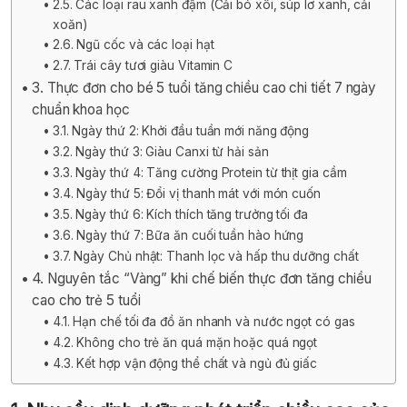
2.5. Các loại rau xanh đậm (Cải bó xôi, súp lơ xanh, cải
xoăn)
2.6. Ngũ cốc và các loại hạt
2.7. Trái cây tươi giàu Vitamin C
3. Thực đơn cho bé 5 tuổi tăng chiều cao chi tiết 7 ngày
chuẩn khoa học
3.1. Ngày thứ 2: Khởi đầu tuần mới năng động
3.2. Ngày thứ 3: Giàu Canxi từ hải sản
3.3. Ngày thứ 4: Tăng cường Protein từ thịt gia cầm
3.4. Ngày thứ 5: Đổi vị thanh mát với món cuốn
3.5. Ngày thứ 6: Kích thích tăng trưởng tối đa
3.6. Ngày thứ 7: Bữa ăn cuối tuần hào hứng
3.7. Ngày Chủ nhật: Thanh lọc và hấp thu dưỡng chất
4. Nguyên tắc “Vàng” khi chế biến thực đơn tăng chiều
cao cho trẻ 5 tuổi
4.1. Hạn chế tối đa đồ ăn nhanh và nước ngọt có gas
4.2. Không cho trẻ ăn quá mặn hoặc quá ngọt
4.3. Kết hợp vận động thể chất và ngủ đủ giấc