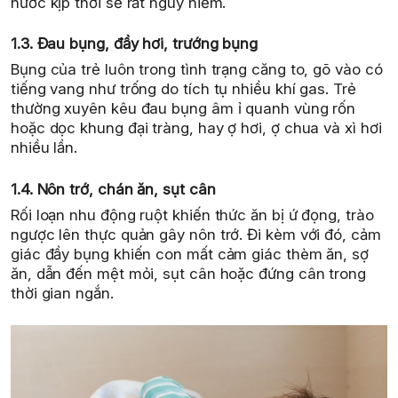
nước kịp thời sẽ rất nguy hiểm.
1.3. Đau bụng, đầy hơi, trướng bụng
Bụng của trẻ luôn trong tình trạng căng to, gõ vào có
tiếng vang như trống do tích tụ nhiều khí gas. Trẻ
thường xuyên kêu đau bụng âm ỉ quanh vùng rốn
hoặc dọc khung đại tràng, hay ợ hơi, ợ chua và xì hơi
nhiều lần.
1.4. Nôn trớ, chán ăn, sụt cân
Rối loạn nhu động ruột khiến thức ăn bị ứ đọng, trào
ngược lên thực quản gây nôn trớ. Đi kèm với đó, cảm
giác đầy bụng khiến con mất cảm giác thèm ăn, sợ
ăn, dẫn đến mệt mỏi, sụt cân hoặc đứng cân trong
thời gian ngắn.