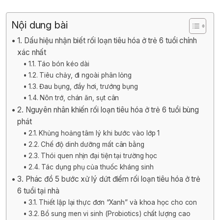
Nội dung bài
1. Dấu hiệu nhận biết rối loạn tiêu hóa ở trẻ 6 tuổi chính
xác nhất
1.1. Táo bón kéo dài
1.2. Tiêu chảy, đi ngoài phân lỏng
1.3. Đau bụng, đầy hơi, trướng bụng
1.4. Nôn trớ, chán ăn, sụt cân
2. Nguyên nhân khiến rối loạn tiêu hóa ở trẻ 6 tuổi bùng
phát
2.1. Khủng hoảng tâm lý khi bước vào lớp 1
2.2. Chế độ dinh dưỡng mất cân bằng
2.3. Thói quen nhịn đại tiện tại trường học
2.4. Tác dụng phụ của thuốc kháng sinh
3. Phác đồ 5 bước xử lý dứt điểm rối loạn tiêu hóa ở trẻ
6 tuổi tại nhà
3.1. Thiết lập lại thực đơn “Xanh” và khoa học cho con
3.2. Bổ sung men vi sinh (Probiotics) chất lượng cao