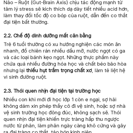
Não – Ruột (Gut-Brain Axis) chịu tác động mạnh từ
tâm lý stress sẽ kích thích dạ dày tiết nhiều acid hơn,
làm thay đổi tốc độ co bóp của ruột, dẫn đến co thắt
đại tiện bất thường.
2.2. Chế độ dinh dưỡng mất cân bằng
Trẻ 6 tuổi thường có xu hướng nghiện các món ăn
nhanh, đồ chiên rán nhiều dầu mỡ, nước ngọt có ga
và các loại bánh kẹo ngọt. Những thực phẩm này
chứa quá nhiều đường hóa học và chất béo bão hòa
nhưng lại
thiếu hụt trầm trọng chất xơ
, làm tê liệt hệ
vi sinh đường ruột.
2.3. Thói quen nhịn đại tiện tại trường học
Nhiều con khi mới đi học lớp 1 còn e ngại, sợ hãi
không dám xin phép thầy cô đi vệ sinh, hoặc sợ nhà
vệ sinh trường học đông đúc, không sạch sẽ. Thói
quen nhịn đại tiện khiến trực tràng hấp thu ngược
nước từ phân, làm phân ngày càng khô cứng và gây
ra đại tràng co thắt, táo bón kinh niên.