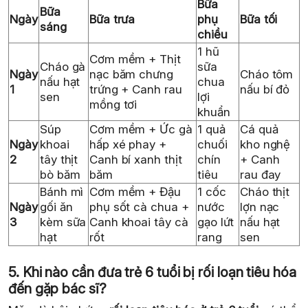
Bữa
Bữa
Ngày
Bữa trưa
phụ
Bữa tối
sáng
chiều
1 hũ
Cơm mềm + Thịt
Cháo gà
sữa
Ngày
nạc băm chưng
Cháo tôm
nấu hạt
chua
1
trứng + Canh rau
nấu bí đỏ
sen
lợi
mồng tơi
khuẩn
Súp
Cơm mềm + Ức gà
1 quả
Cá quả
Ngày
khoai
hấp xé phay +
chuối
kho nghệ
2
tây thịt
Canh bí xanh thịt
chín
+ Canh
bò băm
băm
tiêu
rau đay
Bánh mì
Cơm mềm + Đậu
1 cốc
Cháo thịt
Ngày
gối ăn
phụ sốt cà chua +
nước
lợn nạc
3
kèm sữa
Canh khoai tây cà
gạo lứt
nấu hạt
hạt
rốt
rang
sen
5. Khi nào cần đưa trẻ 6 tuổi bị rối loạn tiêu hóa
đến gặp bác sĩ?