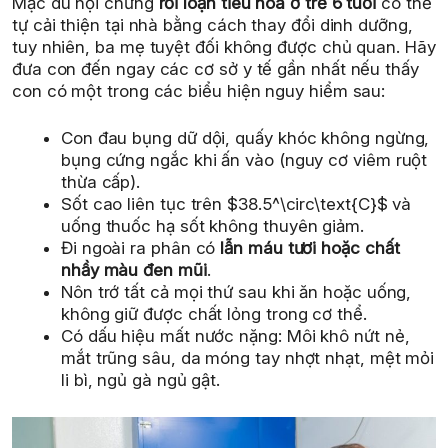
Mặc dù hội chứng
rối loạn tiêu hóa ở trẻ 6 tuổi
có thể
tự cải thiện tại nhà bằng cách thay đổi dinh dưỡng,
tuy nhiên, ba mẹ tuyệt đối không được chủ quan. Hãy
đưa con đến ngay các cơ sở y tế gần nhất nếu thấy
con có một trong các biểu hiện nguy hiểm sau:
Con đau bụng dữ dội, quấy khóc không ngừng,
bụng cứng ngắc khi ấn vào (nguy cơ viêm ruột
thừa cấp).
Sốt cao liên tục trên $38.5^\circ\text{C}$ và
uống thuốc hạ sốt không thuyên giảm.
Đi ngoài ra phân có
lẫn máu tươi hoặc chất
nhầy màu đen mũi
.
Nôn trớ tất cả mọi thứ sau khi ăn hoặc uống,
không giữ được chất lỏng trong cơ thể.
Có dấu hiệu mất nước nặng: Môi khô nứt nẻ,
mắt trũng sâu, da móng tay nhợt nhạt, mệt mỏi
li bì, ngủ gà ngủ gật.