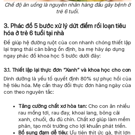
Chế độ ăn uống là nguyên nhân hàng đầu gây bệnh ở
trẻ 6 tuổi.
3. Phác đồ 5 bước xử lý dứt điểm rối loạn tiêu
hóa ở trẻ 6 tuổi tại nhà
Để giúp hệ đường ruột của con nhanh chóng thiết lập
lại trạng thái cân bằng ổn định, ba mẹ hãy áp dụng
ngay phác đồ khoa học 5 bước dưới đây:
3.1. Thiết lập lại thực đơn “Xanh” và khoa học cho con
Dinh dưỡng là yếu tố quyết định 80% sự phục hồi của
hệ tiêu hóa. Mẹ cần thay đổi thực đơn hàng ngày của
con theo nguyên tắc:
Tăng cường chất xơ hòa tan:
Cho con ăn nhiều
rau mồng tơi, rau đay, khoai lang, bông cải
xanh, chuối, đu đủ chín. Chất xơ giúp làm mềm
phân, tạo môi trường cho lợi khuẩn phát triển.
Bổ sung đạm dễ tiêu:
Ưu tiên thịt ức gà, thịt lợn