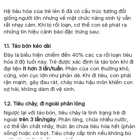
Hệ tiêu hóa của trẻ lên 6 đã có cấu trúc tương đối
giống người lớn nhưng về mặt chức năng sinh lý vẫn
rất nhạy cảm. Khi bị rối loạn, cơ thể con sẽ phát ra
những tín hiệu cảnh báo đặc trưng sau:
1.1. Táo bón kéo dài
Đây là biểu hiện chiếm đến 40% các ca rối loạn tiêu
hóa ở độ tuổi này. Trẻ được xác định là táo bón khi đi
đại tiện
ít hơn 3 lần/tuần
. Phân của con thường khô,
cứng, vón cục lớn như phân dê. Khi đi tiêu, con phải
rặn mạnh, gây đau rát, chảy máu hậu môn khiến con
sợ hãi, không dám đi vệ sinh.
1.2. Tiêu chảy, đi ngoài phân lỏng
Ngược lại với táo bón, tiêu chảy là tình trạng trẻ đi
ngoài
trên 3 lần/ngày
. Phân lỏng, chứa nhiều nước,
có thể lẫn chất nhầy, thức ăn chưa tiêu hóa hết (phân
sống) hoặc có bọt. Tiêu chảy cấp tính nếu không bù