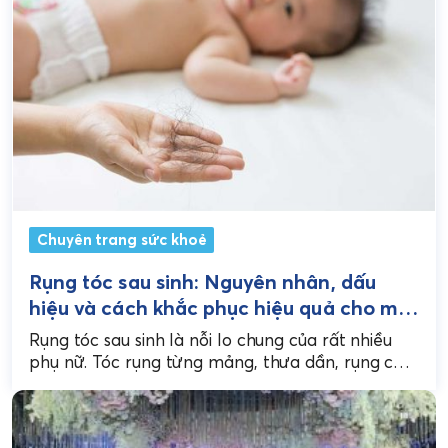
Chuyên trang sức khoẻ
Rụng tóc sau sinh: Nguyên nhân, dấu
hiệu và cách khắc phục hiệu quả cho mẹ
bỉm
Rụng tóc sau sinh là nỗi lo chung của rất nhiều
phụ nữ. Tóc rụng từng mảng, thưa dần, rụng cả
khi vuốt nhẹ khiến...