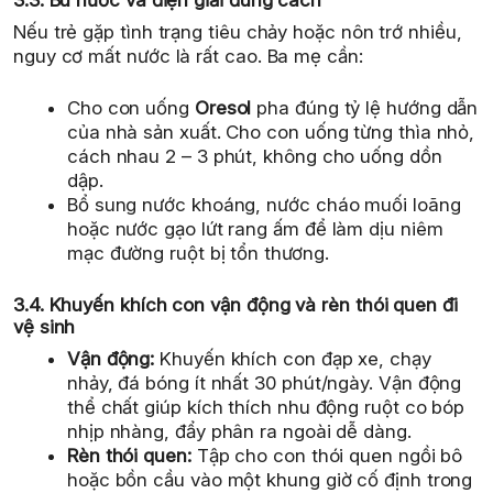
Nếu trẻ gặp tình trạng tiêu chảy hoặc nôn trớ nhiều,
nguy cơ mất nước là rất cao. Ba mẹ cần:
Cho con uống
Oresol
pha đúng tỷ lệ hướng dẫn
của nhà sản xuất. Cho con uống từng thìa nhỏ,
cách nhau 2 – 3 phút, không cho uống dồn
dập.
Bổ sung nước khoáng, nước cháo muối loãng
hoặc nước gạo lứt rang ấm để làm dịu niêm
mạc đường ruột bị tổn thương.
3.4. Khuyến khích con vận động và rèn thói quen đi
vệ sinh
Vận động:
Khuyến khích con đạp xe, chạy
nhảy, đá bóng ít nhất 30 phút/ngày. Vận động
thể chất giúp kích thích nhu động ruột co bóp
nhịp nhàng, đẩy phân ra ngoài dễ dàng.
Rèn thói quen:
Tập cho con thói quen ngồi bô
hoặc bồn cầu vào một khung giờ cố định trong