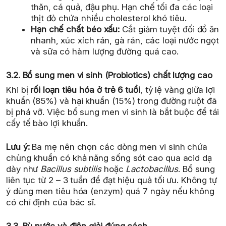
thăn, cá quả, đậu phụ. Hạn chế tối đa các loại
thịt đỏ chứa nhiều cholesterol khó tiêu.
Hạn chế chất béo xấu:
Cắt giảm tuyệt đối đồ ăn
nhanh, xúc xích rán, gà rán, các loại nước ngọt
và sữa có hàm lượng đường quá cao.
3.2. Bổ sung men vi sinh (Probiotics) chất lượng cao
Khi bị
rối loạn tiêu hóa ở trẻ 6 tuổi
, tỷ lệ vàng giữa lợi
khuẩn (85%) và hại khuẩn (15%) trong đường ruột đã
bị phá vỡ. Việc bổ sung men vi sinh là bắt buộc để tái
cấy tế bào lợi khuẩn.
Lưu ý:
Ba mẹ nên chọn các dòng men vi sinh chứa
chủng khuẩn có khả năng sống sót cao qua acid dạ
dày như
Bacillus subtilis
hoặc
Lactobacillus
. Bổ sung
liên tục từ 2 – 3 tuần để đạt hiệu quả tối ưu. Không tự
ý dùng men tiêu hóa (enzym) quá 7 ngày nếu không
có chỉ định của bác sĩ.
3.3. Bù nước và điện giải đúng cách