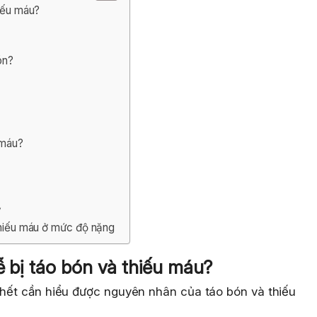
hiếu máu?
ón?
 máu?
ỳ
 thiếu máu ở mức độ nặng
ễ bị táo bón và thiếu máu?
c hết cần hiểu được nguyên nhân của táo bón và thiếu