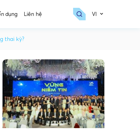
ển dụng
Liên hệ
g thai kỳ?