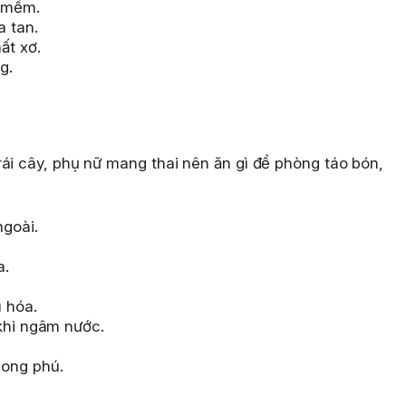
ơ mềm.
a tan.
ất xơ.
g.
ái cây, phụ nữ mang thai nên ăn gì để phòng táo bón,
goài.
a.
 hóa.
 khi ngâm nước.
hong phú.