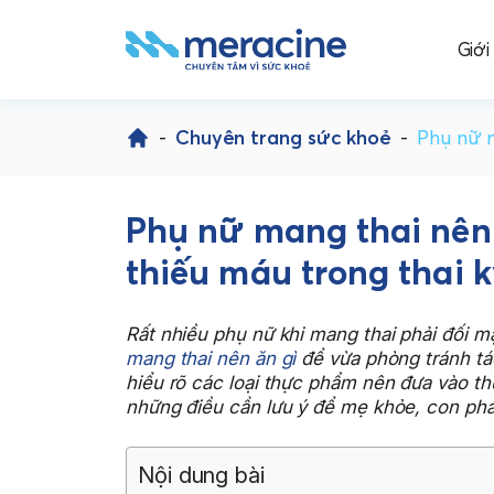
Giới
Skip
to
-
Chuyên trang sức khoẻ
-
Phụ nữ m
content
Phụ nữ mang thai nên 
thiếu máu trong thai k
Rất nhiều phụ nữ khi mang thai phải đối mặ
mang thai nên ăn gì
để vừa phòng tránh táo
hiểu rõ các loại thực phẩm nên đưa vào t
những điều cần lưu ý để mẹ khỏe, con phát
Nội dung bài