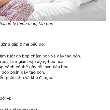
ai dễ bị thiếu máu, táo bón
hường gặp ở mẹ bầu do:
làm ruột co bóp chậm hơn và gây táo bón.
ruột, làm giảm vận động tiêu hóa.
 cách có thể gây rối loạn tiêu hóa.
 góp phần gây táo bón.
ến phân khô và khó đi ngoài.
ởi vì:
uôi dưỡng thai nhi.