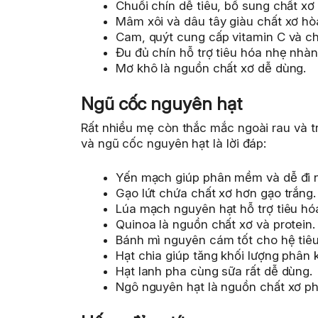
Chuối chín dễ tiêu, bổ sung chất x
Mâm xôi và dâu tây giàu chất xơ hò
Cam, quýt cung cấp vitamin C và ch
Đu đủ chín hỗ trợ tiêu hóa nhẹ nhàn
Mơ khô là nguồn chất xơ dễ dùng.
Ngũ cốc nguyên hạt
Rất nhiều mẹ còn thắc mắc ngoài rau và tr
và ngũ cốc nguyên hạt là lời đáp:
Yến mạch giúp phân mềm và dễ đi n
Gạo lứt chứa chất xơ hơn gạo trắng.
Lúa mạch nguyên hạt hỗ trợ tiêu hó
Quinoa là nguồn chất xơ và protein.
Bánh mì nguyên cám tốt cho hệ tiêu
Hạt chia giúp tăng khối lượng phân
Hạt lanh pha cùng sữa rất dễ dùng.
Ngô nguyên hạt là nguồn chất xơ p