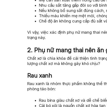
Nhu cầu sắt tăng gấp đôi so với bìn
Nếu không bổ sung sắt đúng cách, m
Thiếu máu khiến mẹ mệt mỏi, chóng 
Chế độ ăn không cung cấp đủ sắt và 
Vì vậy, việc xác định phụ nữ mang thai nê
trạng này.
2. Phụ nữ mang thai nên ăn 
Chất xơ là chìa khóa để cải thiện tình trạ
lượng chất xơ mà không gây khó chịu?
Rau xanh
Rau xanh là nhóm thực phẩm không thể th
phòng táo bón:
Rau bina giàu chất xơ và dễ chế biế
Cải bó xôi là nguồn chất xơ hòa tan 