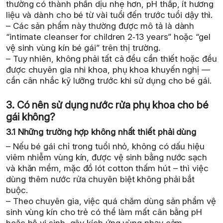
thường có thành phần dịu nhẹ hơn, pH thấp, ít hương
liệu và dành cho bé từ vài tuổi đến trước tuổi dậy thì.
– Các sản phẩm này thường được mô tả là dành
“intimate cleanser for children 2‑13 years” hoặc “gel
vệ sinh vùng kín bé gái” trên thị trường.
– Tuy nhiên, không phải tất cả đều cần thiết hoặc đều
được chuyên gia nhi khoa, phụ khoa khuyến nghị —
cần cân nhắc kỹ lưỡng trước khi sử dụng cho bé gái.
3. Có nên sử dụng nước rửa phụ khoa cho bé
gái không?
3.1 Những trường hợp không nhất thiết phải dùng
– Nếu bé gái chỉ trong tuổi nhỏ, không có dấu hiệu
viêm nhiễm vùng kín, được vệ sinh bằng nước sạch
và khăn mềm, mặc đồ lót cotton thấm hút – thì việc
dùng thêm nước rửa chuyên biệt không phải bắt
buộc.
– Theo chuyên gia, việc quá chăm dùng sản phẩm vệ
sinh vùng kín cho trẻ có thể làm mất cân bằng pH
hoặc hệ vi sinh, gây kích ứng vùng nhạy cảm.