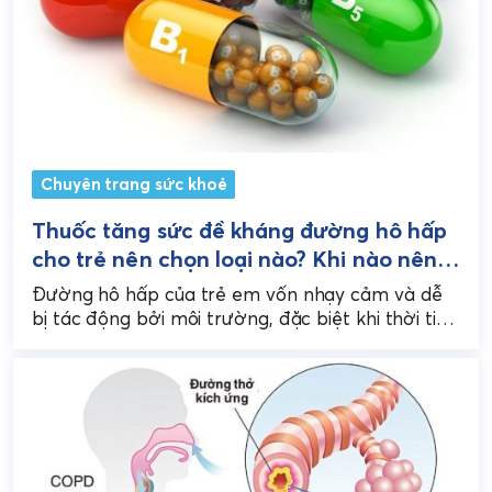
Chuyên trang sức khoẻ
Thuốc tăng sức đề kháng đường hô hấp
cho trẻ nên chọn loại nào? Khi nào nên
sử dụng?
Đường hô hấp của trẻ em vốn nhạy cảm và dễ
bị tác động bởi môi trường, đặc biệt khi thời tiết
thay đổi, khói...