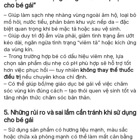
cho bé gái”
– Giúp làm sạch nhẹ nhàng vùng ngoài âm hộ, loại bỏ
mồ hôi, nước tiểu, phân bám khu vực nếp da – đặc
biệt quan trọng khi bé mặc tã hoặc sau vệ sinh.
– Giúp duy trì độ ẩm vừa phải, giảm tình trạng ẩm ướt
kéo dài, ngăn ngừa tình trạng “viêm tã” hoặc kích ứng
da vùng kín.
– Trong trường hợp bé có dấu hiệu viêm nhẹ, lựa
chọn sản phẩm dịu nhẹ có pH phù hợp sẽ hỗ trợ tốt
hơn việc phục hồi — tuy nhiên
không thay thế thuốc
điều trị
nếu chuyên khoa chỉ định.
– Có thể giúp bố/mẹ giáo dục bé gái về việc chăm
sóc vùng kín đúng cách – tạo thói quen vệ sinh tốt và
tăng nhận thức chăm sóc bản thân.
5. Những rủi ro và sai lầm cần tránh khi sử dụng
cho bé gái
– Sử dụng sản phẩm có hương liệu mạnh, màu sắc
hoặc chứa xà phòng mạnh có thể làm mất cân bằng