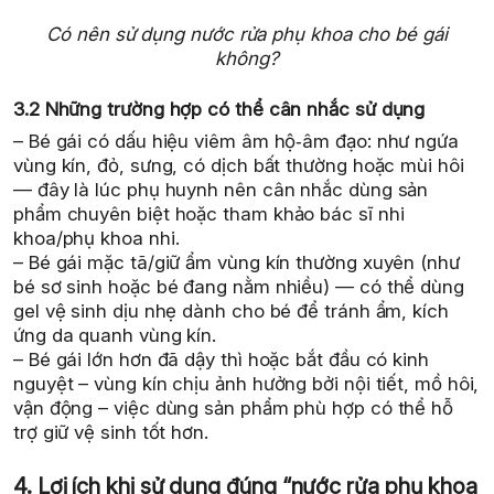
Có nên sử dụng nước rửa phụ khoa cho bé gái
không?
3.2 Những trường hợp có thể cân nhắc sử dụng
– Bé gái có dấu hiệu viêm âm hộ‑âm đạo: như ngứa
vùng kín, đỏ, sưng, có dịch bất thường hoặc mùi hôi
— đây là lúc phụ huynh nên cân nhắc dùng sản
phẩm chuyên biệt hoặc tham khảo bác sĩ nhi
khoa/phụ khoa nhi.
– Bé gái mặc tã/giữ ẩm vùng kín thường xuyên (như
bé sơ sinh hoặc bé đang nằm nhiều) — có thể dùng
gel vệ sinh dịu nhẹ dành cho bé để tránh ẩm, kích
ứng da quanh vùng kín.
– Bé gái lớn hơn đã dậy thì hoặc bắt đầu có kinh
nguyệt – vùng kín chịu ảnh hưởng bởi nội tiết, mồ hôi,
vận động – việc dùng sản phẩm phù hợp có thể hỗ
trợ giữ vệ sinh tốt hơn.
4. Lợi ích khi sử dụng đúng “nước rửa phụ khoa