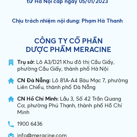
tư Hà Nội cấp ngày 05/01/2023
Chịu trách nhiệm nội dung: Phạm Hà Thanh
CÔNG TY CỔ PHẦN
DƯỢC PHẨM MERACINE
Trụ sở:
Lô A3/D21 Khu đô thị Cầu Giấy,
phường Cầu Giấy, thành phố Hà Nội
CN Đà Nẵng:
Lô 81A-A4 Bàu Mạc 7, phường
Liên Chiểu, thành phố Đà Nẵng
CN Hồ Chí Minh:
Lầu 3, Số 42 Trần Quang
Cơ, phường Phú Thạnh, thành phố Hồ Chí
Minh
1900 6436
info@meracine.com