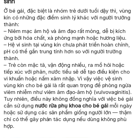
sinh
Ở bé gái, đặc biệt là nhóm trẻ dưới tuổi dậy thì, vùng
kín có những đặc điểm sinh lý khác với người trưởng
thành:
– Niêm mạc âm hộ và âm đạo rất mỏng, dễ bị kích
ứng bởi hóa chất, xà phòng mạnh hoặc hương liệu.
– Hệ vi sinh tại vùng kín chưa phát triển hoàn chỉnh,
pH có thể gần trung tính hơn so với người trưởng
thành.
– Trẻ còn mặc tã, vận động nhiều, ra mồ hôi hoặc
tiếp xúc với phân, nước tiểu sẽ dễ tạo điều kiện cho
vi khuẩn hoặc nấm xâm nhập. Vì vậy việc vệ sinh
vùng kín cho bé gái là rất quan trọng để phòng ngừa
viêm nhiễm như viêm âm đạo‑âm hộ (vulvovaginitis).
Tuy nhiên, điều này không đồng nghĩa với việc bé gái
cần sử dụng
nước rửa phụ khoa cho bé gái
mỗi ngày
hoặc sử dụng các sản phẩm giống người lớn — thậm
chí có thể gây phản tác dụng nếu dùng không phù
hợp.