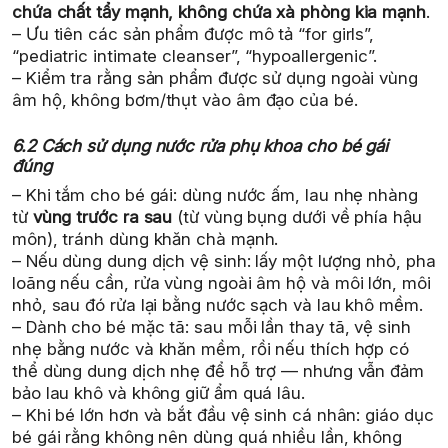
chứa chất tẩy mạnh, không chứa xà phòng kia mạnh
.
– Ưu tiên các sản phẩm được mô tả “for girls”,
“pediatric intimate cleanser”, “hypoallergenic”.
– Kiểm tra rằng sản phẩm được sử dụng ngoài vùng
âm hộ, không bơm/thụt vào âm đạo của bé.
6.2 Cách sử dụng nước rửa phụ khoa cho bé gái
đúng
– Khi tắm cho bé gái: dùng nước ấm, lau nhẹ nhàng
từ
vùng trước ra sau
(từ vùng bụng dưới về phía hậu
môn), tránh dùng khăn chà mạnh.
– Nếu dùng dung dịch vệ sinh: lấy một lượng nhỏ, pha
loãng nếu cần, rửa vùng ngoài âm hộ và môi lớn, môi
nhỏ, sau đó rửa lại bằng nước sạch và lau khô mềm.
– Dành cho bé mặc tã: sau mỗi lần thay tã, vệ sinh
nhẹ bằng nước và khăn mềm, rồi nếu thích hợp có
thể dùng dung dịch nhẹ để hỗ trợ — nhưng vẫn đảm
bảo lau khô và không giữ ẩm quá lâu.
– Khi bé lớn hơn và bắt đầu vệ sinh cá nhân: giáo dục
bé gái rằng không nên dùng quá nhiều lần, không