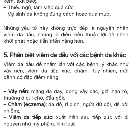
kẽm, axit béo;.
– Thiếu ngủ, làm việc quá sức;.
– Vệ sinh da không đúng cách hoặc quá mức;.
Những yếu tố này không trực tiếp là nguyên nhân
viêm da dầu, nhưng là điều kiện thuận lợi để bệnh
khởi phát hoặc tiến triển nặng hơn.
5. Phân biệt viêm da dầu với các bệnh da khác
Viêm da dầu dễ nhầm lẫn với các bệnh lý khác như
vảy nến, viêm da tiếp xúc, chàm. Tuy nhiên, mỗi
bệnh có đặc điểm riêng:
–
Vảy nến
: mảng da dày, bong vảy bạc, giới hạn rõ,
thường ở cùi chỏ, đầu gối;.
–
Chàm (eczema)
: da đỏ, rỉ dịch, ngứa dữ dội, dễ bội
nhiễm;.
–
Viêm da tiếp xúc
: xuất hiện sau tiếp xúc với dị
nguyên như mỹ phẩm, kim loại;.