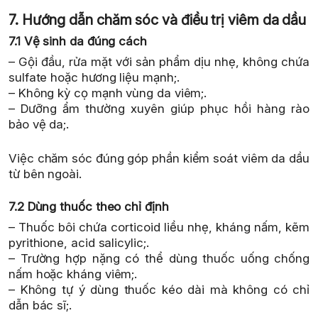
7. Hướng dẫn chăm sóc và điều trị viêm da dầu
7.1 Vệ sinh da đúng cách
– Gội đầu, rửa mặt với sản phẩm dịu nhẹ, không chứa
sulfate hoặc hương liệu mạnh;.
– Không kỳ cọ mạnh vùng da viêm;.
– Dưỡng ẩm thường xuyên giúp phục hồi hàng rào
bảo vệ da;.
Việc chăm sóc đúng góp phần kiểm soát viêm da dầu
từ bên ngoài.
7.2 Dùng thuốc theo chỉ định
– Thuốc bôi chứa corticoid liều nhẹ, kháng nấm, kẽm
pyrithione, acid salicylic;.
– Trường hợp nặng có thể dùng thuốc uống chống
nấm hoặc kháng viêm;.
– Không tự ý dùng thuốc kéo dài mà không có chỉ
dẫn bác sĩ;.