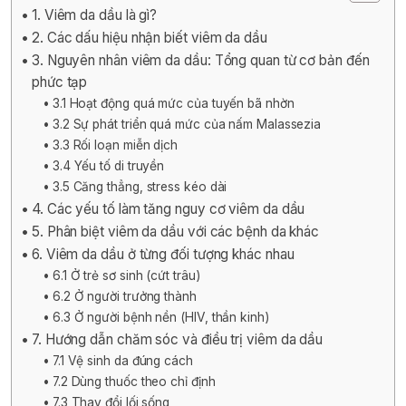
1. Viêm da dầu là gì?
2. Các dấu hiệu nhận biết viêm da dầu
3. Nguyên nhân viêm da dầu: Tổng quan từ cơ bản đến
phức tạp
3.1 Hoạt động quá mức của tuyến bã nhờn
3.2 Sự phát triển quá mức của nấm Malassezia
3.3 Rối loạn miễn dịch
3.4 Yếu tố di truyền
3.5 Căng thẳng, stress kéo dài
4. Các yếu tố làm tăng nguy cơ viêm da dầu
5. Phân biệt viêm da dầu với các bệnh da khác
6. Viêm da dầu ở từng đối tượng khác nhau
6.1 Ở trẻ sơ sinh (cứt trâu)
6.2 Ở người trưởng thành
6.3 Ở người bệnh nền (HIV, thần kinh)
7. Hướng dẫn chăm sóc và điều trị viêm da dầu
7.1 Vệ sinh da đúng cách
7.2 Dùng thuốc theo chỉ định
7.3 Thay đổi lối sống