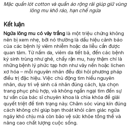
Mặc quần lót cotton và quần áo rộng rãi giúp giữ vùng
lông mu khô ráo, hạn chế ngứa
Kết luận
Ngứa lông mu có vảy trắng
là một triệu chứng không
nên bị xem nhẹ, bởi nó thường là dấu hiệu cảnh báo
của các bệnh lý viêm nhiễm hoặc da liễu cần được
quan tâm. Từ nấm da, viêm da tiết bã, đến các bệnh
ký sinh trùng như ghẻ, chấy rận mu, hay thậm chí là
những bệnh lý phức tạp hơn như vảy nến hoặc lichen
xơ hóa – mỗi nguyên nhân đều đòi hỏi phương pháp
điều trị đặc hiệu. Việc chủ động tìm hiểu nguyên
nhân, duy trì vệ sinh cá nhân đúng cách, lựa chọn
trang phục phù hợp, và không ngần ngại tìm đến sự
tư vấn của bác sĩ chuyên khoa là chìa khóa để giải
quyết triệt để tình trạng này. Chăm sóc vùng kín đúng
cách không chỉ giúp bạn thoát khỏi cảm giác ngứa
ngáy khó chịu mà còn bảo vệ sức khỏe tổng thể và
nâng cao chất lượng cuộc sống.