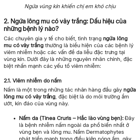
Ngứa vùng kín khiến chị em khó chịu
2. Ngứa lông mu có vảy trắng: Dấu hiệu của
những bệnh lý nào?
Các chuyên gia y tế cho biết, tình trạng
ngứa lông
mu có vảy trắng
thường là biểu hiện của các bệnh lý
viêm nhiễm hoặc các vấn đề da liễu đặc trưng tại
vùng kín. Dưới đây là những nguyên nhân chính, đặc
biệt nhấn mạnh các yếu tố viêm nhiễm:
2.1. Viêm nhiễm do nấm
Nấm là một trong những tác nhân hàng đầu gây
ngứa
lông mu có vảy trắng
, đặc biệt là do môi trường ẩm
ướt, kín đáo của vùng này.
Nấm da (Tinea Cruris – Hắc lào vùng bẹn):
Đây
là bệnh nhiễm nấm ngoài da phổ biến nhất ở
vùng bẹn và lông mu. Nấm Dermatophytes
phát triển mạnh trong điều kiện nóng ẩm, gây