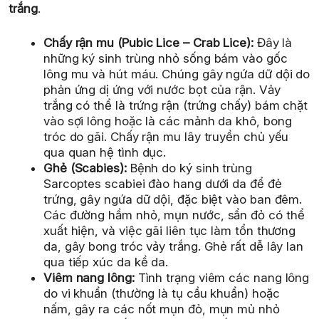
trắng
.
Chấy rận mu (Pubic Lice – Crab Lice):
Đây là
những ký sinh trùng nhỏ sống bám vào gốc
lông mu và hút máu. Chúng gây ngứa dữ dội do
phản ứng dị ứng với nước bọt của rận. Vảy
trắng có thể là trứng rận (trứng chấy) bám chặt
vào sợi lông hoặc là các mảnh da khô, bong
tróc do gãi. Chấy rận mu lây truyền chủ yếu
qua quan hệ tình dục.
Ghẻ (Scabies):
Bệnh do ký sinh trùng
Sarcoptes scabiei đào hang dưới da để đẻ
trứng, gây ngứa dữ dội, đặc biệt vào ban đêm.
Các đường hầm nhỏ, mụn nước, sẩn đỏ có thể
xuất hiện, và việc gãi liên tục làm tổn thương
da, gây bong tróc vảy trắng. Ghẻ rất dễ lây lan
qua tiếp xúc da kề da.
Viêm nang lông:
Tình trạng viêm các nang lông
do vi khuẩn (thường là tụ cầu khuẩn) hoặc
nấm, gây ra các nốt mụn đỏ, mụn mủ nhỏ