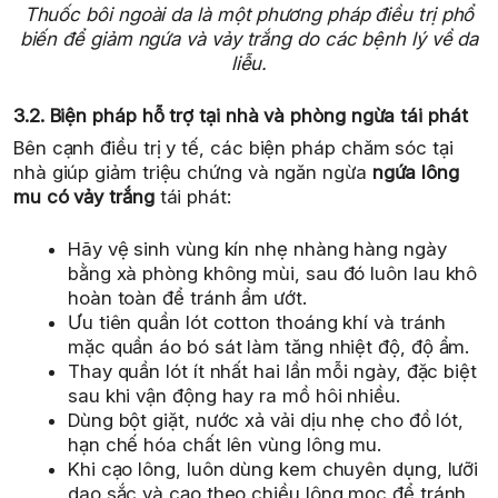
Thuốc bôi ngoài da là một phương pháp điều trị phổ
biến để giảm ngứa và vảy trắng do các bệnh lý về da
liễu.
3.2. Biện pháp hỗ trợ tại nhà và phòng ngừa tái phát
Bên cạnh điều trị y tế, các biện pháp chăm sóc tại
nhà giúp giảm triệu chứng và ngăn ngừa
ngứa lông
mu có vảy trắng
tái phát:
Hãy vệ sinh vùng kín nhẹ nhàng hàng ngày
bằng xà phòng không mùi, sau đó luôn lau khô
hoàn toàn để tránh ẩm ướt.
Ưu tiên quần lót cotton thoáng khí và tránh
mặc quần áo bó sát làm tăng nhiệt độ, độ ẩm.
Thay quần lót ít nhất hai lần mỗi ngày, đặc biệt
sau khi vận động hay ra mồ hôi nhiều.
Dùng bột giặt, nước xả vải dịu nhẹ cho đồ lót,
hạn chế hóa chất lên vùng lông mu.
Khi cạo lông, luôn dùng kem chuyên dụng, lưỡi
dao sắc và cạo theo chiều lông mọc để tránh