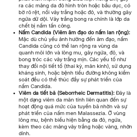
ra các mảng da đỏ hình tròn hoặc bầu dục, có
bờ rõ rệt, nổi vảy trắng hoặc đỏ, và thường gây
ngứa dữ dội. Vảy trắng bong ra chính là lớp da
chết bị nấm tấn công.
Nấm Candida (Viêm âm đạo do nấm lan rộng):
Mặc dù chủ yếu ảnh hưởng đến âm đạo, nấm
Candida cũng có thể lan rộng ra vùng da
quanh môi lớn và lông mu, gây ngứa, đỏ, và
bong tróc các vảy trắng mịn. Các yếu tố như
thay đổi nội tiết tố (thai kỳ, mãn kinh), sử dụng
kháng sinh, hoặc bệnh tiểu đường không kiểm
soát đều có thể thúc đẩy sự phát triển của
nấm Candida.
Viêm da tiết bã (Seborrheic Dermatitis):
Đây là
một dạng viêm da mãn tính liên quan đến sự
hoạt động quá mức của tuyến bã nhờn và sự
phát triển của nấm men Malassezia. Ở vùng
lông mu, bệnh biểu hiện bằng da đỏ, ngứa,
kèm theo các mảng vảy trắng hoặc vàng, nhờn
dính.