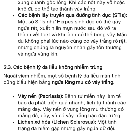
xung quanh gốc lông. Khi các nốt này vỡ hoặc
khô đi, có thể tạo thành vảy trắng.
Các bệnh lây truyền qua đường tình dục (STIs):
Một số STIs như Herpes sinh dục có thể gây
ngứa rát, xuất hiện mụn nước sau đó vỡ ra
thành vết loét và khi lành có thể bong vảy. Mặc
dù không phải lúc nào cũng có vảy trắng rõ rệt,
nhưng chúng là nguyên nhân gây tổn thương
và ngứa vùng kín.
2.3. Các bệnh lý da liễu không nhiễm trùng
Ngoài viêm nhiễm, một số bệnh lý da liễu mãn tính
cũng biểu hiện bằng
ngứa lông mu có vảy trắng
.
Vảy nến (Psoriasis):
Bệnh tự miễn này làm tế
bào da phát triển quá nhanh, tích tụ thành các
mảng dày. Vảy nến ở vùng lông mu thường có
mảng đỏ, dày, và có vảy trắng bạc đặc trưng.
Lichen xơ hóa (Lichen Sclerosus):
Một tình
trạng da hiếm gặp nhưng gây ngứa dữ dội.