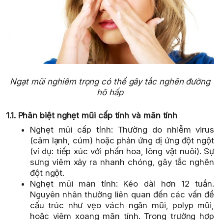
Ngạt mũi nghiêm trọng có thể gây tắc nghẽn đường
hô hấp
1.1. Phân biệt nghẹt mũi cấp tính và mãn tính
Nghẹt mũi cấp tính: Thường do nhiễm virus
(cảm lạnh, cúm) hoặc phản ứng dị ứng đột ngột
(ví dụ: tiếp xúc với phấn hoa, lông vật nuôi). Sự
sưng viêm xảy ra nhanh chóng, gây tắc nghẽn
đột ngột.
Nghẹt mũi mãn tính: Kéo dài hơn 12 tuần.
Nguyên nhân thường liên quan đến các vấn đề
cấu trúc như vẹo vách ngăn mũi, polyp mũi,
hoặc viêm xoang mãn tính. Trong trường hợp