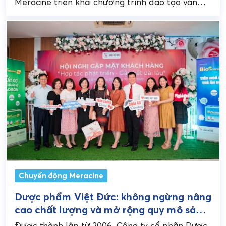
Meracine triển khai chương trình đào tạo văn
hoá thông qua việc phổ biến các nội...
Chuyển động Meracine
Dược phẩm Việt Đức: không ngừng nâng
cao chất lượng và mở rộng quy mô sản
phẩm
Được thành lập từ 2006, Công ty cổ phần Dược