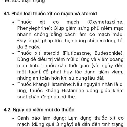
hết sức thận trọng.
4.1. Phân loại thuốc xịt co mạch và steroid
Thuốc xịt co mạch (Oxymetazoline,
Phenylephrine): Giúp giảm sưng phù niêm mạc
nhanh chóng bằng cách làm co mạch máu.
Đây là giải pháp tức thì, nhưng chỉ nên dùng tối
đa 3 ngày.
Thuốc xịt steroid (Fluticasone, Budesonide):
Dùng để điều trị viêm mũi dị ứng và viêm xoang
mãn tính. Thuốc cần thời gian (vài ngày đến
một tuần) để phát huy tác dụng giảm viêm,
nhưng an toàn hơn khi sử dụng lâu dài.
Thuốc kháng Histamine: Nếu nguyên nhân là dị
ứng, thuốc kháng Histamine uống giúp kiểm
soát phản ứng của cơ thể.
4.2. Nguy cơ viêm mũi do thuốc
Cảnh báo lạm dụng: Lạm dụng thuốc xịt co
mạch (dùng quá 3 ngày) sẽ dẫn đến tình trạng