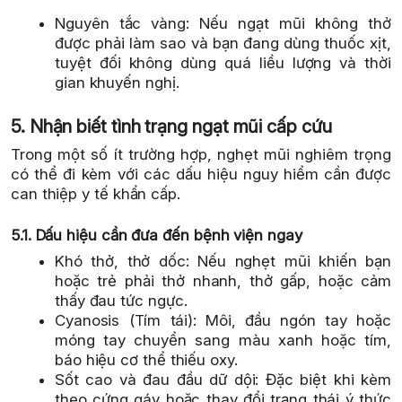
Nguyên tắc vàng: Nếu ngạt mũi không thở
được phải làm sao và bạn đang dùng thuốc xịt,
tuyệt đối không dùng quá liều lượng và thời
gian khuyến nghị.
5. Nhận biết tình trạng ngạt mũi cấp cứu
Trong một số ít trường hợp, nghẹt mũi nghiêm trọng
có thể đi kèm với các dấu hiệu nguy hiểm cần được
can thiệp y tế khẩn cấp.
5.1. Dấu hiệu cần đưa đến bệnh viện ngay
Khó thở, thở dốc: Nếu nghẹt mũi khiến bạn
hoặc trẻ phải thở nhanh, thở gấp, hoặc cảm
thấy đau tức ngực.
Cyanosis (Tím tái): Môi, đầu ngón tay hoặc
móng tay chuyển sang màu xanh hoặc tím,
báo hiệu cơ thể thiếu oxy.
Sốt cao và đau đầu dữ dội: Đặc biệt khi kèm
theo cứng gáy hoặc thay đổi trạng thái ý thức