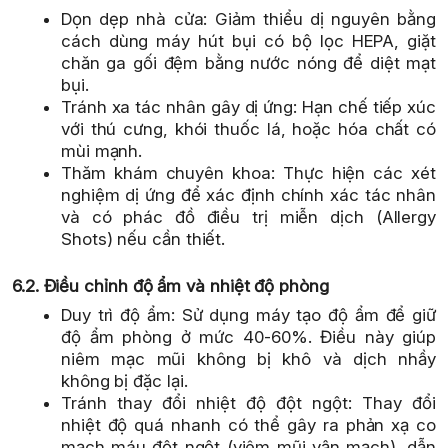
Dọn dẹp nhà cửa: Giảm thiểu dị nguyên bằng
cách dùng máy hút bụi có bộ lọc HEPA, giặt
chăn ga gối đệm bằng nước nóng để diệt mạt
bụi.
Tránh xa tác nhân gây dị ứng: Hạn chế tiếp xúc
với thú cưng, khói thuốc lá, hoặc hóa chất có
mùi mạnh.
Thăm khám chuyên khoa: Thực hiện các xét
nghiệm dị ứng để xác định chính xác tác nhân
và có phác đồ điều trị miễn dịch (Allergy
Shots) nếu cần thiết.
6.2. Điều chỉnh độ ẩm và nhiệt độ phòng
Duy trì độ ẩm: Sử dụng máy tạo độ ẩm để giữ
độ ẩm phòng ở mức 40-60%. Điều này giúp
niêm mạc mũi không bị khô và dịch nhầy
không bị đặc lại.
Tránh thay đổi nhiệt độ đột ngột: Thay đổi
nhiệt độ quá nhanh có thể gây ra phản xạ co
mạch máu đột ngột (viêm mũi vận mạch), dẫn