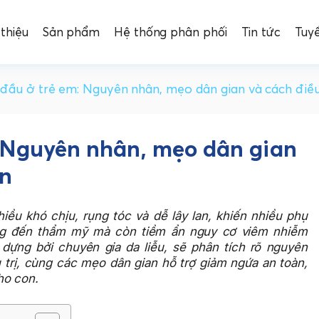
 thiệu
Sản phẩm
Hệ thống phân phối
Tin tức
Tuy
ầu ở trẻ em: Nguyên nhân, mẹo dân gian và cách điều 
 Nguyên nhân, mẹo dân gian
àn
iều khó chịu, rụng tóc và dễ lây lan, khiến nhiều phụ
ng đến thẩm mỹ mà còn tiềm ẩn nguy cơ viêm nhiễm
 dựng bởi chuyên gia da liễu, sẽ phân tích rõ nguyên
 trị, cùng các mẹo dân gian hỗ trợ giảm ngứa an toàn,
ho con.