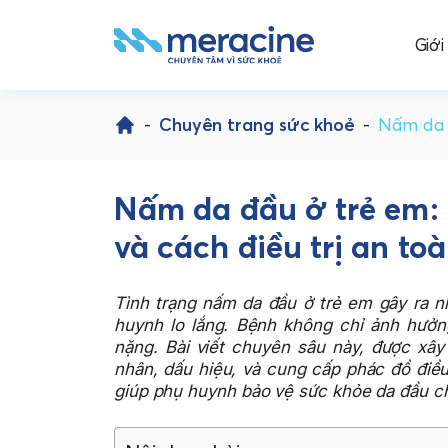
Giới
Skip
to
-
Chuyên trang sức khoẻ
-
Nấm da đ
content
Nấm da đầu ở trẻ em:
và cách điều trị an to
Tình trạng nấm da đầu ở trẻ em gây ra nh
huynh lo lắng. Bệnh không chỉ ảnh hưở
nặng. Bài viết chuyên sâu này, được xây
nhân, dấu hiệu, và cung cấp phác đồ điều
giúp phụ huynh bảo vệ sức khỏe da đầu c