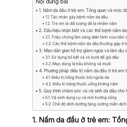
Nội dung bài
1. Nấm da đầu ở trẻ em: Tổng quan và mức đ
1.1. Tác nhân gây bệnh nấm da đầu
1.2. Trẻ em là đối tượng dễ bị nhiễm nấm
2. Dấu hiệu nhận biết và các thể bệnh nấm d
2.1. Triệu chứng lâm sàng điển hình của nấm 
2.2. Các thể bệnh nấm da đầu thường gặp ở t
3. Mẹo dân gian hỗ trợ giảm ngứa và làm dịu 
3.1. Sử dụng bồ kết và vỏ bưởi để gội đầu
3.2. Mẹo dùng lá trầu không và muối
4. Phương pháp điều trị nấm da đầu ở trẻ em 
4.1. Điều trị bằng thuốc bôi ngoài da
4.2. Điều trị bằng thuốc uống kháng nấm
5. Quy trình chăm sóc và vệ sinh da đầu cho 
5.1. Vệ sinh dụng cụ và môi trường sống
5.2. Chế độ dinh dưỡng tăng cường miễn dịch
1. Nấm da đầu ở trẻ em: Tổ