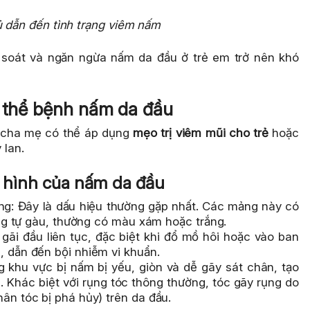
ủ dẫn đến tình trạng viêm nấm
m soát và ngăn ngừa nấm da đầu ở trẻ em trở nên khó
c thể bệnh nấm da đầu
p cha mẹ có thể áp dụng
mẹo trị viêm mũi cho trẻ
hoặc
 lan.
n hình của nấm da đầu
ắng: Đây là dấu hiệu thường gặp nhất. Các mảng này có
ương tự gàu, thường có màu xám hoặc trắng.
gãi đầu liên tục, đặc biệt khi đổ mồ hôi hoặc vào ban
, dẫn đến bội nhiễm vi khuẩn.
ng khu vực bị nấm bị yếu, giòn và dễ gãy sát chân, tạo
 Khác biệt với rụng tóc thông thường, tóc gãy rụng do
hân tóc bị phá hủy) trên da đầu.