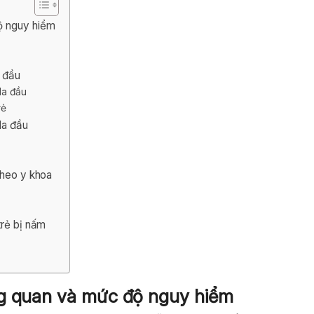
ộ nguy hiểm
a đầu
da đầu
rẻ
da đầu
theo y khoa
trẻ bị nấm
ng quan và mức độ nguy hiểm