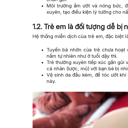
Môi trường ẩm ướt và nóng bức, đ
xuyên, tạo điều kiện lý tưởng cho nấ
1.2. Trẻ em là đối tượng dễ b
Hệ thống miễn dịch của trẻ em, đặc biệt l
Tuyến bã nhờn của trẻ chưa hoạt 
nấm tự nhiên như ở tuổi dậy thì.
Trẻ thường xuyên tiếp xúc gần gũi
cá nhân (lược, mũ) với bạn bè bị nh
Vệ sinh da đầu kém, để tóc ướt khi 
này.