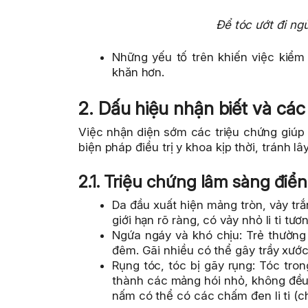
Để tóc ướt đi ng
Những yếu tố trên khiến việc kiể
khăn hơn.
2. Dấu hiệu nhận biết và cá
Việc nhận diện sớm các triệu chứng giú
biện pháp điều trị y khoa kịp thời, tránh lây
2.1. Triệu chứng lâm sàng điể
Da đầu xuất hiện mảng tròn, vảy tr
giới hạn rõ ràng, có vảy nhỏ li ti t
Ngứa ngáy và khó chịu: Trẻ thường 
đêm. Gãi nhiều có thể gây trầy xước
Rụng tóc, tóc bị gãy rụng: Tóc tro
thành các mảng hói nhỏ, không đều.
nấm có thể có các chấm đen li ti (c