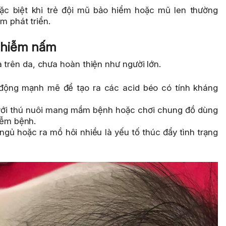
ặc biệt khi trẻ đội mũ bảo hiểm hoặc mũ len thường
m phát triển.
ị nhiễm nấm
à trên da, chưa hoàn thiện như người lớn.
động mạnh mẽ để tạo ra các acid béo có tính kháng
 với thú nuôi mang mầm bệnh hoặc chơi chung đồ dùng
iễm bệnh.
ngủ hoặc ra mồ hôi nhiều là yếu tố thúc đẩy tình trạng