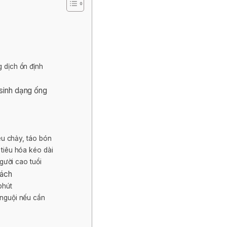
g dịch ổn định
 sinh dạng ống
?
iêu chảy, táo bón
 tiêu hóa kéo dài
người cao tuổi
cách
phút
 nguội nếu cần
)