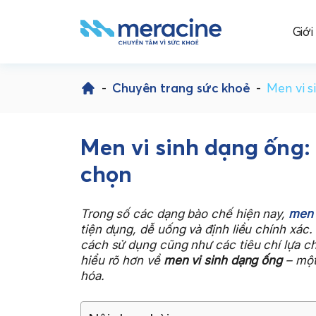
Giới
Skip
to
-
Chuyên trang sức khoẻ
-
Men vi s
content
Men vi sinh dạng ống:
chọn
Trong số các dạng bào chế hiện nay,
men 
tiện dụng, dễ uống và định liều chính xác.
cách sử dụng cũng như các tiêu chí lựa chọ
hiểu rõ hơn về
men vi sinh dạng ống
– một
hóa.