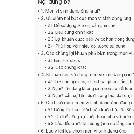
Nội dung bài
1. Men vi sinh dạng ống là gì?
2. Ưu điểm nổi bật của men vi sinh dạng ống
2.1. Dễ sử dụng, không cần pha chế
2.2. Liều dùng chính xác
2.3. Lợi khuẩn được bảo vệ tốt hơn trong dun
2.4. Phù hợp với nhiều đối tượng sử dụng
3. Các chủng lợi khuẩn phổ biến trong men vi
3.1. Bacillus clausii
3.2. Các chủng khác
4. Khi nào nên sử dụng men vi sinh dạng ống
4.1. Trẻ nhỏ bị rối loạn tiêu hóa, phân sống, t
2. Người lớn dùng kháng sinh hoặc bị rối loạn
3. Người cần sự tiện lợi: đi công tác, du lịch, 
5. Cách sử dụng men vi sinh dạng ống đúng 
5.1. Uống lúc bụng đói hoặc trước bữa ăn 30 
5.2. Có thể uống trực tiếp hoặc pha với nước
5.3. Lắc đều trước khi dùng (nếu có lắng cặn
6. Lưu ý khi lựa chọn men vi sinh dạng ống