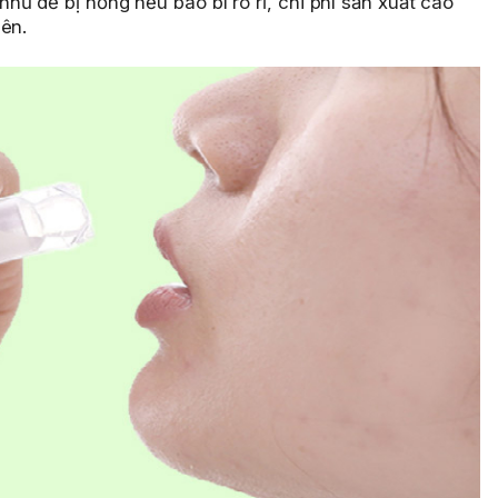
ư dễ bị hỏng nếu bao bì rò rỉ, chi phí sản xuất cao
ên.