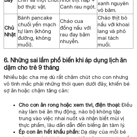
Bảy
chín và một chút
nhồi thịt hấp +
xanh nguyên
bơ thực vật.
Canh rau ngót.
vỏ băm.
Bánh pancake
Cháo thịt bò
Cháo cua
chuối yến mạch
nấu với khoai
Chủ
đồng nấu với
tự làm (không
lang và phô
Nhật
rau đay băm
đường, không
mai tách
nhuyễn.
muối).
muối.
6. Những sai lầm phổ biến khi áp dụng lịch ăn
dặm cho trẻ 9 tháng
Nhiều bậc cha mẹ dù rất chăm chút cho con nhưng
vô tình mắc phải những thói quen dưới đây, khiến bé
sợ ăn hoặc chậm tăng cân:
Cho con ăn rong hoặc xem tivi, điện thoại:
Điều
này làm bé ăn thụ động, não bộ không tập
trung vào việc nhai nuốt và nhận biết mùi vị
thực phẩm, lâu dần dẫn đến biếng ăn tâm lý.
Ép con ăn hết khẩu phần:
Dạ dày của mỗi bé