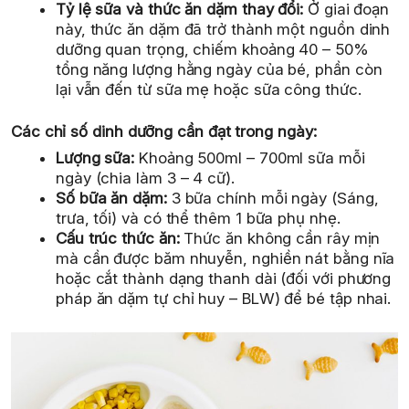
Tỷ lệ sữa và thức ăn dặm thay đổi:
Ở giai đoạn
này, thức ăn dặm đã trở thành một nguồn dinh
dưỡng quan trọng, chiếm khoảng 40 – 50%
tổng năng lượng hằng ngày của bé, phần còn
lại vẫn đến từ sữa mẹ hoặc sữa công thức.
Các chỉ số dinh dưỡng cần đạt trong ngày:
Lượng sữa:
Khoảng 500ml – 700ml sữa mỗi
ngày (chia làm 3 – 4 cữ).
Số bữa ăn dặm:
3 bữa chính mỗi ngày (Sáng,
trưa, tối) và có thể thêm 1 bữa phụ nhẹ.
Cấu trúc thức ăn:
Thức ăn không cần rây mịn
mà cần được băm nhuyễn, nghiền nát bằng nĩa
hoặc cắt thành dạng thanh dài (đối với phương
pháp ăn dặm tự chỉ huy – BLW) để bé tập nhai.