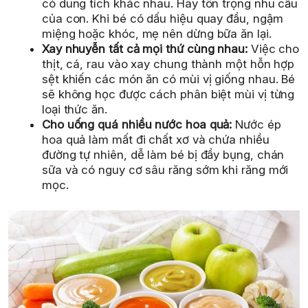
có dung tích khác nhau. Hãy tôn trọng nhu cầu
của con. Khi bé có dấu hiệu quay đầu, ngậm
miệng hoặc khóc, mẹ nên dừng bữa ăn lại.
Xay nhuyễn tất cả mọi thứ cùng nhau:
Việc cho
thịt, cá, rau vào xay chung thành một hỗn hợp
sệt khiến các món ăn có mùi vị giống nhau. Bé
sẽ không học được cách phân biệt mùi vị từng
loại thức ăn.
Cho uống quá nhiều nước hoa quả:
Nước ép
hoa quả làm mất đi chất xơ và chứa nhiều
đường tự nhiên, dễ làm bé bị đầy bụng, chán
sữa và có nguy cơ sâu răng sớm khi răng mới
mọc.