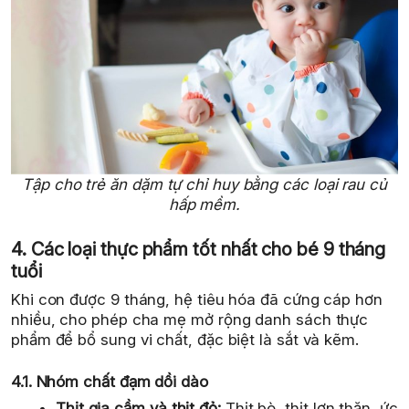
Tập cho trẻ ăn dặm tự chỉ huy bằng các loại rau củ
hấp mềm.
4. Các loại thực phẩm tốt nhất cho bé 9 tháng
tuổi
Khi con được 9 tháng, hệ tiêu hóa đã cứng cáp hơn
nhiều, cho phép cha mẹ mở rộng danh sách thực
phẩm để bổ sung vi chất, đặc biệt là sắt và kẽm.
4.1. Nhóm chất đạm dồi dào
Thịt gia cầm và thịt đỏ:
Thịt bò, thịt lợn thăn, ức