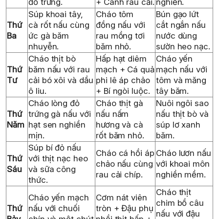
đỏ trứng.
+ Canh rau cải.
nghiền.
Súp khoai tây,
Cháo tôm
Bún gạo lứt
Thứ
cà rốt nấu cùng
đồng nấu với
cắt ngắn nấu
Ba
ức gà băm
rau mồng tơi
nước dùng
nhuyễn.
băm nhỏ.
sườn heo nạc.
Cháo thịt bò
Hấp hạt diêm
Cháo yến
Thứ
băm nấu với rau
mạch + Cá quả
mạch nấu với
Tư
cải bó xôi và dầu
phi lê áp chảo
tôm và măng
ô liu.
+ Bí ngòi luộc.
tây băm.
Cháo lòng đỏ
Cháo thịt gà
Nuôi ngôi sao
Thứ
trứng gà nấu với
nấu nấm
nấu thịt bò và
Năm
hạt sen nghiền
hương và cà
súp lơ xanh
mịn.
rốt băm nhỏ.
băm.
Súp bí đỏ nấu
Cháo cá hồi áp
Cháo lươn nấu
Thứ
với thịt nạc heo
chảo nấu cùng
với khoai môn
Sáu
và sữa công
rau cải chíp.
nghiền mềm.
thức.
Cháo thịt
Cháo yến mạch
Cơm nát viên
chim bồ câu
Thứ
nấu với chuối
tròn + Đậu phụ
nấu với đậu