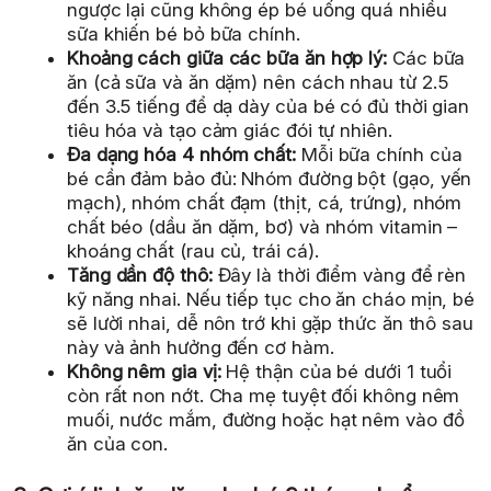
ngược lại cũng không ép bé uống quá nhiều
sữa khiến bé bỏ bữa chính.
Khoảng cách giữa các bữa ăn hợp lý:
Các bữa
ăn (cả sữa và ăn dặm) nên cách nhau từ 2.5
đến 3.5 tiếng để dạ dày của bé có đủ thời gian
tiêu hóa và tạo cảm giác đói tự nhiên.
Đa dạng hóa 4 nhóm chất:
Mỗi bữa chính của
bé cần đảm bảo đủ: Nhóm đường bột (gạo, yến
mạch), nhóm chất đạm (thịt, cá, trứng), nhóm
chất béo (dầu ăn dặm, bơ) và nhóm vitamin –
khoáng chất (rau củ, trái cá).
Tăng dần độ thô:
Đây là thời điểm vàng để rèn
kỹ năng nhai. Nếu tiếp tục cho ăn cháo mịn, bé
sẽ lười nhai, dễ nôn trớ khi gặp thức ăn thô sau
này và ảnh hưởng đến cơ hàm.
Không nêm gia vị:
Hệ thận của bé dưới 1 tuổi
còn rất non nớt. Cha mẹ tuyệt đối không nêm
muối, nước mắm, đường hoặc hạt nêm vào đồ
ăn của con.