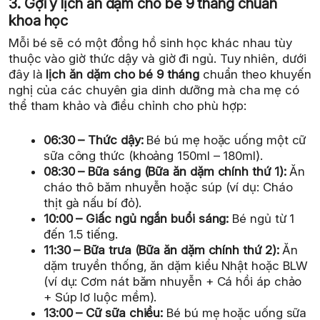
3. Gợi ý lịch ăn dặm cho bé 9 tháng chuẩn
khoa học
Mỗi bé sẽ có một đồng hồ sinh học khác nhau tùy
thuộc vào giờ thức dậy và giờ đi ngủ. Tuy nhiên, dưới
đây là
lịch ăn dặm cho bé 9 tháng
chuẩn theo khuyến
nghị của các chuyên gia dinh dưỡng mà cha mẹ có
thể tham khảo và điều chỉnh cho phù hợp:
06:30 – Thức dậy:
Bé bú mẹ hoặc uống một cữ
sữa công thức (khoảng 150ml – 180ml).
08:30 – Bữa sáng (Bữa ăn dặm chính thứ 1):
Ăn
cháo thô băm nhuyễn hoặc súp (ví dụ: Cháo
thịt gà nấu bí đỏ).
10:00 – Giấc ngủ ngắn buổi sáng:
Bé ngủ từ 1
đến 1.5 tiếng.
11:30 – Bữa trưa (Bữa ăn dặm chính thứ 2):
Ăn
dặm truyền thống, ăn dặm kiểu Nhật hoặc BLW
(ví dụ: Cơm nát băm nhuyễn + Cá hồi áp chảo
+ Súp lơ luộc mềm).
13:00 – Cữ sữa chiều:
Bé bú mẹ hoặc uống sữa