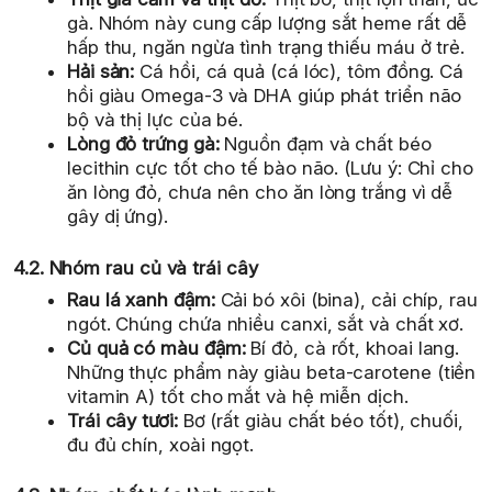
gà. Nhóm này cung cấp lượng sắt heme rất dễ
hấp thu, ngăn ngừa tình trạng thiếu máu ở trẻ.
Hải sản:
Cá hồi, cá quả (cá lóc), tôm đồng. Cá
hồi giàu Omega-3 và DHA giúp phát triển não
bộ và thị lực của bé.
Lòng đỏ trứng gà:
Nguồn đạm và chất béo
lecithin cực tốt cho tế bào não. (Lưu ý: Chỉ cho
ăn lòng đỏ, chưa nên cho ăn lòng trắng vì dễ
gây dị ứng).
4.2. Nhóm rau củ và trái cây
Rau lá xanh đậm:
Cải bó xôi (bina), cải chíp, rau
ngót. Chúng chứa nhiều canxi, sắt và chất xơ.
Củ quả có màu đậm:
Bí đỏ, cà rốt, khoai lang.
Những thực phẩm này giàu beta-carotene (tiền
vitamin A) tốt cho mắt và hệ miễn dịch.
Trái cây tươi:
Bơ (rất giàu chất béo tốt), chuối,
đu đủ chín, xoài ngọt.