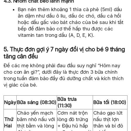
4.3. Nhóm chất béo lành mạnh
Bạn nên thêm khoảng 1 thìa cà phê (5ml) dầu
ăn dặm như dầu ô liu, dầu óc chó, dầu cá hồi
hoặc dầu gấc vào bát cháo của bé sau khi tắt
bếp để đảm bảo cơ thể hấp thu được các
vitamin tan trong dầu (A, D, E, K).
5. Thực đơn gợi ý 7 ngày đổi vị cho bé 9 tháng
tăng cân đều
Để các mẹ không phải đau đầu suy nghĩ “Hôm nay
cho con ăn gì?”, dưới đây là thực đơn 3 bữa chính
trong tuần đảm bảo đầy đủ dưỡng chất và kích thích
vị giác của bé.
Bữa trưa
Ngày
Bữa sáng (08:30)
Bữa tối (18:00)
(11:30)
Cháo yến mạch
Cơm nát trộn
Cháo gạo lứt
Thứ
băm nhỏ nấu với
lòng đỏ trứng
nấu thịt lợn
Hai
thịt bằm và lòng
+ Đậu hũ hấp
thăn và bí đỏ