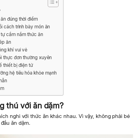
?
ăn đúng thời điểm
i cách trình bày món ăn
 tự cầm nắm thức ăn
ép ăn
ng khí vui vẻ
ổi thực đơn thường xuyên
thiết bị điện tử
ưỡng hệ tiêu hóa khỏe mạnh
nhẫn
ặm
ng thú với ăn dặm?
hích nghi với thức ăn khác nhau. Vì vậy, không phải bé
 đầu ăn dặm.