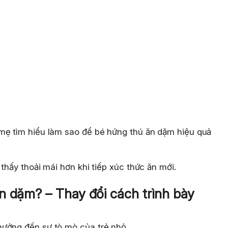
mẹ tìm hiểu làm sao để bé hứng thú ăn dặm hiệu quả
thấy thoải mái hơn khi tiếp xúc thức ăn mới.
n dặm? – Thay đổi cách trình bày
hưởng đến sự tò mò của trẻ nhỏ.