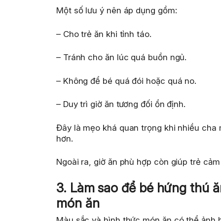
Một số lưu ý nên áp dụng gồm:
– Cho trẻ ăn khi tỉnh táo.
– Tránh cho ăn lúc quá buồn ngủ.
– Không để bé quá đói hoặc quá no.
– Duy trì giờ ăn tương đối ổn định.
Đây là mẹo khá quan trọng khi nhiều cha 
hơn.
Ngoài ra, giờ ăn phù hợp còn giúp trẻ cảm 
3. Làm sao để bé hứng thú ă
món ăn
Màu sắc và hình thức món ăn có thể ảnh 