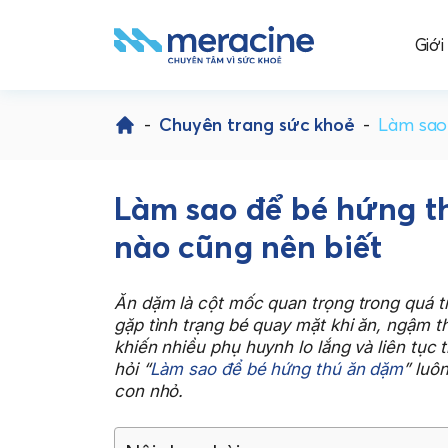
Giới
Skip
to
-
Chuyên trang sức khoẻ
-
Làm sao
content
Làm sao để bé hứng t
nào cũng nên biết
Ăn dặm là cột mốc quan trọng trong quá tr
gặp tình trạng bé quay mặt khi ăn, ngậm t
khiến nhiều phụ huynh lo lắng và liên tục 
hỏi “
Làm sao để bé hứng thú ăn dặm
” luô
con nhỏ.