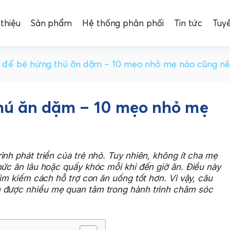
 thiệu
Sản phẩm
Hệ thống phân phối
Tin tức
Tuy
 để bé hứng thú ăn dặm – 10 mẹo nhỏ mẹ nào cũng nê
hú ăn dặm – 10 mẹo nhỏ mẹ
ình phát triển của trẻ nhỏ. Tuy nhiên, không ít cha mẹ
hức ăn lâu hoặc quấy khóc mỗi khi đến giờ ăn. Điều này
tìm kiếm cách hỗ trợ con ăn uống tốt hơn. Vì vậy, câu
n được nhiều mẹ quan tâm trong hành trình chăm sóc