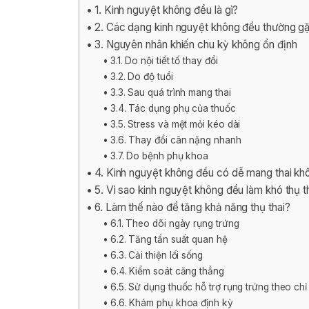
1. Kinh nguyệt không đều là gì?
2. Các dạng kinh nguyệt không đều thường g
3. Nguyên nhân khiến chu kỳ không ổn định
3.1. Do nội tiết tố thay đổi
3.2. Do độ tuổi
3.3. Sau quá trình mang thai
3.4. Tác dụng phụ của thuốc
3.5. Stress và mệt mỏi kéo dài
3.6. Thay đổi cân nặng nhanh
3.7. Do bệnh phụ khoa
4. Kinh nguyệt không đều có dễ mang thai kh
5. Vì sao kinh nguyệt không đều làm khó thụ t
6. Làm thế nào để tăng khả năng thụ thai?
6.1. Theo dõi ngày rụng trứng
6.2. Tăng tần suất quan hệ
6.3. Cải thiện lối sống
6.4. Kiểm soát căng thẳng
6.5. Sử dụng thuốc hỗ trợ rụng trứng theo chỉ
6.6. Khám phụ khoa định kỳ