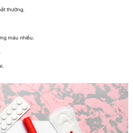
ất thường.
ượng máu nhiều.
.
i.