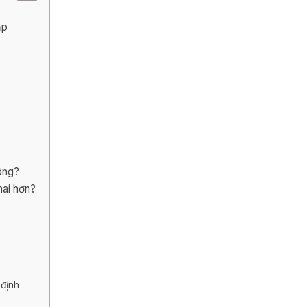
ặp
ông?
hai hơn?
 định