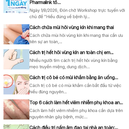
Pharmalink tổ...
Ngày 1/8/2026, Đón chờ Workshop trực tuyến với
chủ đề “Hiểu đúng về bệnh lý...
Cách chữa mùi hôi vùng kín khi mang thai
Cách chữa mùi hôi vùng kín khi mang thai cần ưu
tiên sự an toàn,...
Cách trị hết hôi vùng kín an toàn chị em...
Nhiều người tìm cách trị hết hôi vùng kín bằng
mẹo truyền miệng, dung dịch...
Cách trị cô bé có mùi khắm bằng ăn uống...
Cách trị cô bé có mùi khắm cần bắt đầu từ việc
hiểu đúng nguyên...
Top 6 cách làm hết viêm nhiễm phụ khoa an...
Cách làm hết viêm nhiễm phụ khoa cần dựa trên
nguyên nhân gây bệnh, mức...
Cách điều trị nấm âm đao tại nhà an toàn:...