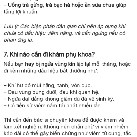
–
Uống trà gừng, trà bạc hà hoặc ăn sữa chua
giúp
tăng lợi khuẩn.
Lưu ý: Các biện pháp dân gian chỉ nên áp dụng khi
chưa có dấu hiệu viêm nặng, và cần ngừng nếu có
phản ứng lạ.
7. Khi nào cần đi khám phụ khoa?
Nếu bạn
hay bị ngứa vùng kín
lặp lại mỗi tháng, hoặc
đi kèm những dấu hiệu bất thường như:
– Khí hư có mùi nặng, tanh, vón cục.
– Đau vùng bụng dưới, đau khi quan hệ.
– Ngứa dai dẳng không giảm dù đã vệ sinh kỹ.
– Có tiền sử viêm nấm tái phát nhiều lần.
Thì cần đến bác sĩ chuyên khoa để được khám và
làm xét nghiệm. Không nên chần chừ vì viêm nhiễm
kéo dài có thể gây biến chứng như viêm tử cung, tắc