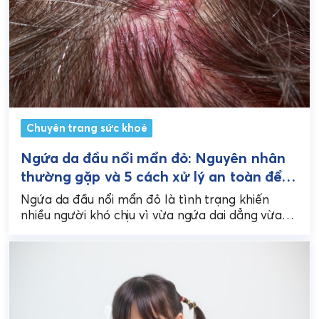
Chuyên trang sức khoẻ
Ngứa da đầu nổi mẩn đỏ: Nguyên nhân
thường gặp và 5 cách xử lý an toàn để
giảm ngứa, giảm viêm
Ngứa da đầu nổi mẩn đỏ là tình trạng khiến
nhiều người khó chịu vì vừa ngứa dai dẳng vừa
dễ thấy các nốt đỏ,...