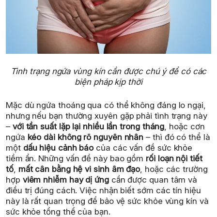
Tình trạng ngứa vùng kín cần được chú ý để có các
biện pháp kịp thời
Mặc dù ngứa thoáng qua có thể không đáng lo ngại,
nhưng nếu bạn thường xuyên gặp phải tình trạng này
–
với tần suất lặp lại nhiều lần trong tháng
, hoặc cơn
ngứa
kéo dài không rõ nguyên nhân
– thì đó có thể là
một
dấu hiệu cảnh báo
của các vấn đề sức khỏe
tiềm ẩn. Những vấn đề này bao gồm
rối loạn nội tiết
tố
,
mất cân bằng hệ vi sinh âm đạo
, hoặc các trường
hợp
viêm nhiễm hay dị ứng
cần được quan tâm và
điều trị đúng cách. Việc nhận biết sớm các tín hiệu
này là rất quan trọng để bảo vệ sức khỏe vùng kín và
sức khỏe tổng thể của bạn.