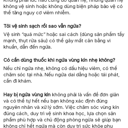
Không phải lúc nào cũng do quan hệ, nhưng quan hệ
không vệ sinh hoặc không dùng biện pháp bảo vệ có
thể tăng nguy cơ viêm nhiễm.
Tôi vệ sinh sạch rồi sao vẫn ngứa?
Vệ sinh “quá mức” hoặc sai cách (dùng sản phẩm tẩy
mạnh, thụt rửa sâu) có thể gây mất cân bằng vi
khuẩn, dẫn đến ngứa.
Có cần dùng thuốc khi ngứa vùng kín nhẹ không?
Nếu chỉ ngứa nhẹ, không có dấu hiệu viêm, có thể
chăm sóc tại nhà. Nếu ngứa dai dẳng hoặc tái phát,
cần đi khám.
Hay bị ngứa vùng kín
không phải là vấn đề đơn giản
và có thể tự hết nếu bạn không xác định đúng
nguyên nhân và xử lý sớm. Việc chăm sóc vùng kín
đúng cách, duy trì vệ sinh khoa học, lựa chọn sản
phẩm phù hợp và chủ động phòng ngừa sẽ giúp bạn
không chỉ hết ngứa mà còn duy trì sức khỏe phụ