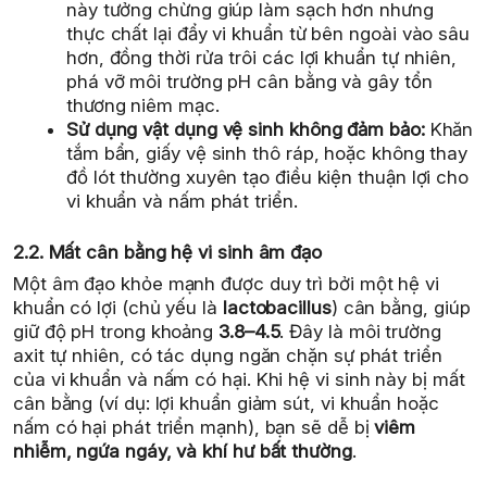
này tưởng chừng giúp làm sạch hơn nhưng
thực chất lại đẩy vi khuẩn từ bên ngoài vào sâu
hơn, đồng thời rửa trôi các lợi khuẩn tự nhiên,
phá vỡ môi trường pH cân bằng và gây tổn
thương niêm mạc.
Sử dụng vật dụng vệ sinh không đảm bảo:
Khăn
tắm bẩn, giấy vệ sinh thô ráp, hoặc không thay
đồ lót thường xuyên tạo điều kiện thuận lợi cho
vi khuẩn và nấm phát triển.
2.2. Mất cân bằng hệ vi sinh âm đạo
Một âm đạo khỏe mạnh được duy trì bởi một hệ vi
khuẩn có lợi (chủ yếu là
lactobacillus
) cân bằng, giúp
giữ độ pH trong khoảng
3.8–4.5
. Đây là môi trường
axit tự nhiên, có tác dụng ngăn chặn sự phát triển
của vi khuẩn và nấm có hại. Khi hệ vi sinh này bị mất
cân bằng (ví dụ: lợi khuẩn giảm sút, vi khuẩn hoặc
nấm có hại phát triển mạnh), bạn sẽ dễ bị
viêm
nhiễm, ngứa ngáy, và khí hư bất thường
.