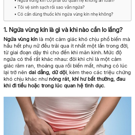
Ngứa vùng kín có phải do quan hệ không an toàn?
Tôi vệ sinh sạch rồi sao vẫn ngứa?
Có cần dùng thuốc khi ngứa vùng kín nhẹ không?
1. Ngứa vùng kín là gì và khi nào cần lo lắng?
Ngứa vùng kín
là một cảm giác khó chịu phổ biến mà
hầu hết phụ nữ đều trải qua ít nhất một lần trong đời,
từ giai đoạn dậy thì cho đến khi mãn kinh. Mức độ
ngứa có thể rất khác nhau: đôi khi chỉ là một cảm
giác râm ran, thoáng qua rồi biến mất, nhưng có lúc
lại trở nên
dai dẳng, dữ dội
, kèm theo các triệu chứng
khó chịu khác như
nóng rát, khí hư bất thường, đau
khi đi tiểu hoặc trong lúc quan hệ tình dục
.