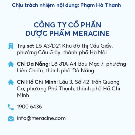
Chịu trách nhiệm nội dung: Phạm Hà Thanh
CÔNG TY CỔ PHẦN
DƯỢC PHẨM MERACINE
Trụ sở:
Lô A3/D21 Khu đô thị Cầu Giấy,
phường Cầu Giấy, thành phố Hà Nội
CN Đà Nẵng:
Lô 81A-A4 Bàu Mạc 7, phường
Liên Chiểu, thành phố Đà Nẵng
CN Hồ Chí Minh:
Lầu 3, Số 42 Trần Quang
Cơ, phường Phú Thạnh, thành phố Hồ Chí
Minh
1900 6436
info@meracine.com