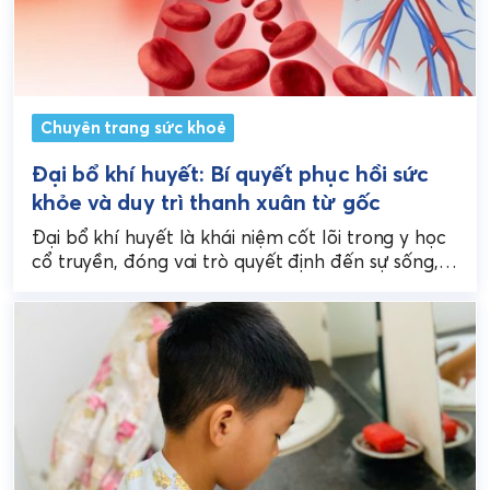
Chuyên trang sức khoẻ
Đại bổ khí huyết: Bí quyết phục hồi sức
khỏe và duy trì thanh xuân từ gốc
Đại bổ khí huyết là khái niệm cốt lõi trong y học
cổ truyền, đóng vai trò quyết định đến sự sống,
sức đề kháng...