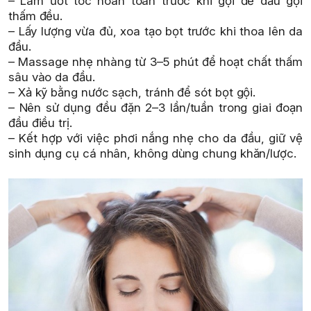
– Làm ướt tóc hoàn toàn trước khi gội để dầu gội
thấm đều.
– Lấy lượng vừa đủ, xoa tạo bọt trước khi thoa lên da
đầu.
– Massage nhẹ nhàng từ 3–5 phút để hoạt chất thấm
sâu vào da đầu.
– Xả kỹ bằng nước sạch, tránh để sót bọt gội.
– Nên sử dụng đều đặn 2–3 lần/tuần trong giai đoạn
đầu điều trị.
– Kết hợp với việc phơi nắng nhẹ cho da đầu, giữ vệ
sinh dụng cụ cá nhân, không dùng chung khăn/lược.