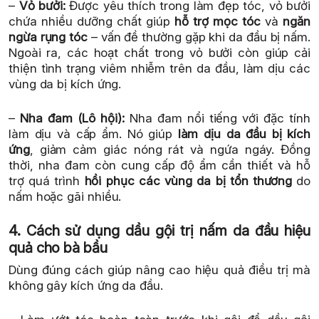
–
Vỏ bưởi:
Được yêu thích trong làm đẹp tóc, vỏ bưởi
chứa nhiều dưỡng chất giúp
hỗ trợ mọc tóc
và
ngăn
ngừa rụng tóc
– vấn đề thường gặp khi da đầu bị nấm.
Ngoài ra, các hoạt chất trong vỏ bưởi còn giúp cải
thiện tình trạng viêm nhiễm trên da đầu, làm dịu các
vùng da bị kích ứng.
–
Nha đam (Lô hội):
Nha đam nổi tiếng với đặc tính
làm dịu và cấp ẩm. Nó giúp
làm dịu da đầu bị kích
ứng
, giảm cảm giác nóng rát và ngứa ngáy. Đồng
thời, nha đam còn cung cấp độ ẩm cần thiết và hỗ
trợ quá trình
hồi phục các vùng da bị tổn thương
do
nấm hoặc gãi nhiều.
4. Cách sử dụng dầu gội trị nấm da đầu hiệu
quả cho bà bầu
Dùng đúng cách giúp nâng cao hiệu quả điều trị mà
không gây kích ứng da đầu.