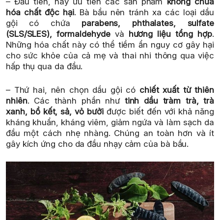
– Đầu tiên, hãy ưu tiên các sản phẩm
không chứa
hóa chất độc hại
. Bà bầu nên tránh xa các loại dầu
gội có chứa
parabens, phthalates, sulfate
(SLS/SLES), formaldehyde
và
hương liệu tổng hợp
.
Những hóa chất này có thể tiềm ẩn nguy cơ gây hại
cho sức khỏe của cả mẹ và thai nhi thông qua việc
hấp thụ qua da đầu.
– Thứ hai, nên chọn dầu gội có
chiết xuất từ thiên
nhiên
. Các thành phần như
tinh dầu tràm trà, trà
xanh, bồ kết, sả, vỏ bưởi
được biết đến với khả năng
kháng khuẩn, kháng viêm, giảm ngứa và làm sạch da
đầu một cách nhẹ nhàng. Chúng an toàn hơn và ít
gây kích ứng cho da đầu nhạy cảm của bà bầu.