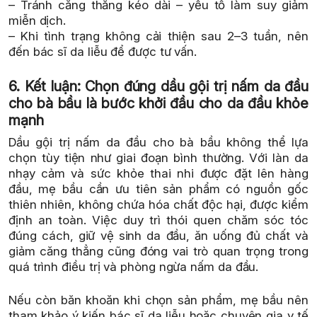
– Tránh căng thẳng kéo dài – yếu tố làm suy giảm
miễn dịch.
– Khi tình trạng không cải thiện sau 2–3 tuần, nên
đến bác sĩ da liễu để được tư vấn.
6. Kết luận: Chọn đúng dầu gội trị nấm da đầu
cho bà bầu là bước khởi đầu cho da đầu khỏe
mạnh
Dầu gội trị nấm da đầu cho bà bầu không thể lựa
chọn tùy tiện như giai đoạn bình thường. Với làn da
nhạy cảm và sức khỏe thai nhi được đặt lên hàng
đầu, mẹ bầu cần ưu tiên sản phẩm có nguồn gốc
thiên nhiên, không chứa hóa chất độc hại, được kiểm
định an toàn. Việc duy trì thói quen chăm sóc tóc
đúng cách, giữ vệ sinh da đầu, ăn uống đủ chất và
giảm căng thẳng cũng đóng vai trò quan trọng trong
quá trình điều trị và phòng ngừa nấm da đầu.
Nếu còn băn khoăn khi chọn sản phẩm, mẹ bầu nên
tham khảo ý kiến bác sĩ da liễu hoặc chuyên gia y tế