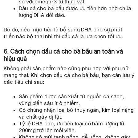
so với omega-3 từ thực vật.
Dầu cá cho bà bầu được ưu tiên hơn nhờ chứa
lượng DHA dồi dào.
Do đó, nếu mục tiêu là bổ sung DHA cho sự phát
triển não bộ thai nhi thì dầu cá là lựa chọn tối ưu.
6. Cách chọn dầu cá cho bà bầu an toàn và
hiệu quả
Không phải sản phẩm nào cũng phù hợp với phụ nữ
mang thai. Khi chọn dầu cá cho bà bầu, bạn cần lưu ý
các tiêu chí sau:
Sản phẩm được sản xuất từ nguồn cá sạch,
vùng biển sâu ít ô nhiễm.
Có chứng nhận loại bỏ thủy ngân, kim loại nặng
và chất gây dị tật.
Tỷ lệ DHA cao, ưu tiên loại có hàm lượng từ
200mg trở lên mỗi viên.
Không có mùi tanh nồng, dễ uống, không gây