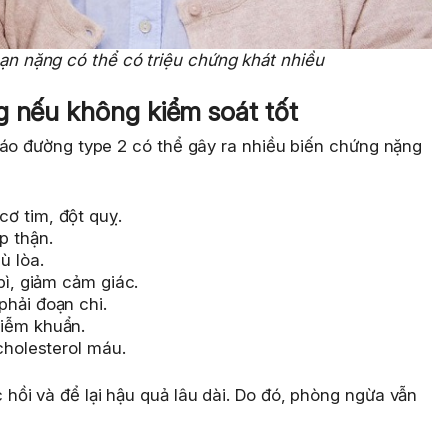
oạn nặng có thể có triệu chứng khát nhiều
g nếu không kiểm soát tốt
háo đường type 2 có thể gây ra nhiều biến chứng nặng
ơ tim, đột quỵ.
p thận.
ù lòa.
bì, giảm cảm giác.
phải đoạn chi.
hiễm khuẩn.
cholesterol máu.
ồi và để lại hậu quả lâu dài. Do đó, phòng ngừa vẫn