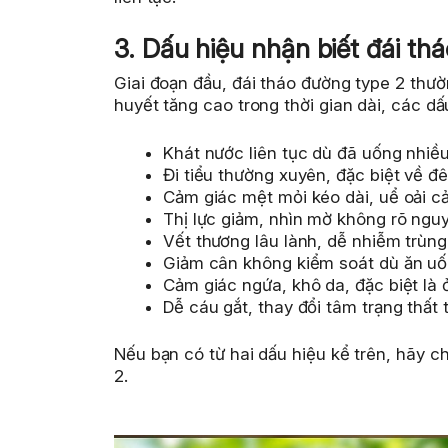
3. Dấu hiệu nhận biết đái th
Giai đoạn đầu, đái tháo đường type 2 thườ
huyết tăng cao trong thời gian dài, các dấ
Khát nước liên tục dù đã uống nhiều
Đi tiểu thường xuyên, đặc biệt về đ
Cảm giác mệt mỏi kéo dài, uể oải cả
Thị lực giảm, nhìn mờ không rõ ngu
Vết thương lâu lành, dễ nhiễm trùng
Giảm cân không kiểm soát dù ăn uố
Cảm giác ngứa, khô da, đặc biệt là ở
Dễ cáu gắt, thay đổi tâm trạng thất 
Nếu bạn có từ hai dấu hiệu kể trên, hãy 
2.