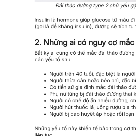
Đái tháo đường type 2 chủ yếu gặp
Insulin là hormone giúp glucose từ máu đi 
(gọi là đề kháng insulin), đường sẽ tích t
2. Những ai có nguy cơ mắc 
Bất kỳ ai cũng có thể mắc đái tháo đường
các yếu tố sau:
Người trên 40 tuổi, đặc biệt là người
Người thừa cân hoặc béo phì, đặc bi
Có tiền sử gia đình mắc đái tháo đư
Phụ nữ từng bị đái tháo đường thai 
Người có chế độ ăn nhiều đường, chấ
Người hút thuốc lá, uống rượu bia t
Người bị cao huyết áp hoặc rối loạ
Những yếu tố này khiến tế bào trong cơ th
liên tục.