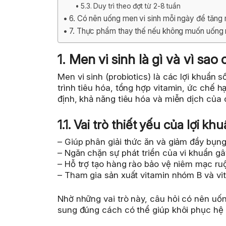
5.3. Duy trì theo đợt từ 2-8 tuần
6. Có nên uống men vi sinh mỗi ngày để tăng
7. Thực phẩm thay thế nếu không muốn uống 
1. Men vi sinh là gì và vì sa
Men vi sinh (probiotics) là các lợi khuẩn
trình tiêu hóa, tổng hợp vitamin, ức chế hạ
định, khả năng tiêu hóa và miễn dịch của
1.1. Vai trò thiết yếu của lợi k
– Giúp phân giải thức ăn và giảm đầy bụng,
– Ngăn chặn sự phát triển của vi khuẩn gâ
– Hỗ trợ tạo hàng rào bảo vệ niêm mạc ruộ
– Tham gia sản xuất vitamin nhóm B và vi
Nhờ những vai trò này, câu hỏi có nên uốn
sung đúng cách có thể giúp khôi phục hệ 