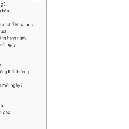
ng?
êu hóa
ừ cơ chế khoa học
ruột
 bằng hằng ngày
 mỗi ngày
h
uống thất thường
h mỗi ngày?
ẩm
uả cao