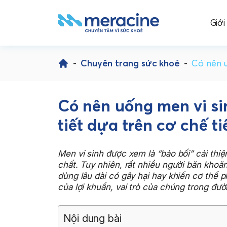
Giới
Skip
to
-
Chuyên trang sức khoẻ
-
Có nên u
content
Có nên uống men vi si
tiết dựa trên cơ chế t
Men vi sinh được xem là “bảo bối” cải thiệ
chất. Tuy nhiên, rất nhiều người băn khoă
dùng lâu dài có gây hại hay khiến cơ thể p
của lợi khuẩn, vai trò của chúng trong đư
Nội dung bài