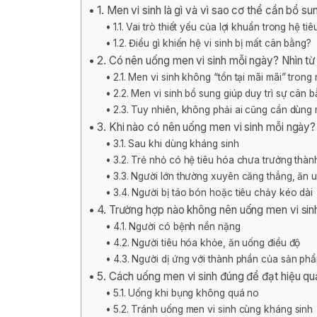
1. Men vi sinh là gì và vì sao cơ thể cần bổ su
1.1. Vai trò thiết yếu của lợi khuẩn trong hệ ti
1.2. Điều gì khiến hệ vi sinh bị mất cân bằng?
2. Có nên uống men vi sinh mỗi ngày? Nhìn t
2.1. Men vi sinh không “tồn tại mãi mãi” trong 
2.2. Men vi sinh bổ sung giúp duy trì sự cân
2.3. Tuy nhiên, không phải ai cũng cần dùng
3. Khi nào có nên uống men vi sinh mỗi ngày?
3.1. Sau khi dùng kháng sinh
3.2. Trẻ nhỏ có hệ tiêu hóa chưa trưởng thàn
3.3. Người lớn thường xuyên căng thẳng, ăn 
3.4. Người bị táo bón hoặc tiêu chảy kéo dài
4. Trường hợp nào không nên uống men vi sin
4.1. Người có bệnh nền nặng
4.2. Người tiêu hóa khỏe, ăn uống điều độ
4.3. Người dị ứng với thành phần của sản ph
5. Cách uống men vi sinh đúng để đạt hiệu q
5.1. Uống khi bụng không quá no
5.2. Tránh uống men vi sinh cùng kháng sinh