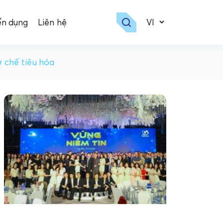
ển dụng
Liên hệ
ơ chế tiêu hóa