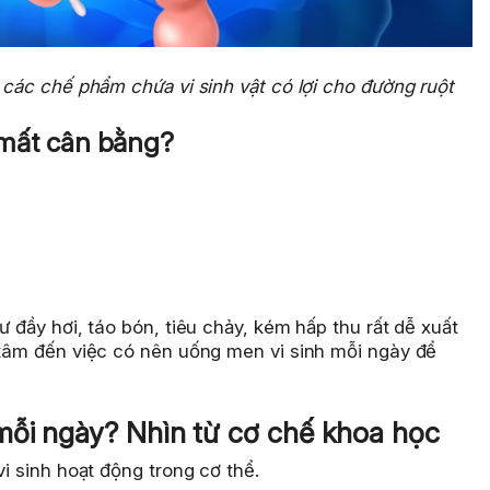
là các chế phẩm chứa vi sinh vật có lợi cho đường ruột
ị mất cân bằng?
ư đầy hơi, táo bón, tiêu chảy, kém hấp thu rất dễ xuất
n tâm đến việc có nên uống men vi sinh mỗi ngày để
mỗi ngày? Nhìn từ cơ chế khoa học
vi sinh hoạt động trong cơ thể.