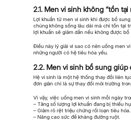
2.1. Men vi sinh không “tồn tại
Lợi khuẩn từ men vi sinh khi được bổ sung
chúng không sống lâu dài mà chỉ tồn tại t
lợi khuẩn sẽ giảm dần nếu không được bổ
Điều này lý giải vì sao có nên uống men vi
những người có hệ tiêu hóa yếu.
2.2. Men vi sinh bổ sung giúp
Hệ vi sinh là một hệ thống thay đổi liên t
đơn giản chỉ là sự thay đổi môi trường tro
Vì vậy, việc uống men vi sinh mỗi ngày tro
– Tăng số lượng lợi khuẩn đang bị thiếu hụ
– Giảm rõ rệt triệu chứng rối loạn tiêu hóa.
– Nâng cao sức đề kháng đường ruột.