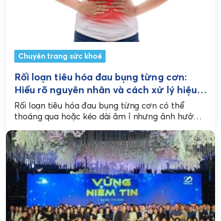
Chuyên trang sức khoẻ
Rối loạn tiêu hóa đau bụng từng cơn:
Hiểu rõ nguyên nhân và cách xử lý hiệu
quả
Rối loạn tiêu hóa đau bụng từng cơn có thể
thoáng qua hoặc kéo dài âm ỉ nhưng ảnh hưởng
nghiêm trọng đến sinh hoạt...