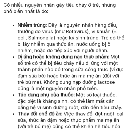
Có nhiều nguyên nhân gây tiêu chảy ở trẻ, nhưng
phổ biến nhất là do:
Nhiễm trùng:
Đây là nguyên nhân hàng đầu,
thường do virus (như Rotavirus), vi khuẩn (E.
coli, Salmonella) hoặc ký sinh trùng. Trẻ có thể
bị lây nhiễm qua thức ăn, nước uống bị ô
nhiễm, hoặc do tiếp xúc với người bệnh.
Dị ứng hoặc không dung nạp thực phẩm:
Một
số trẻ có thể bị tiêu chảy nếu dị ứng với một
thành phần nào đó trong sữa công thức (ví dụ:
đạm sữa bò) hoặc thức ăn mà mẹ ăn (đối với
trẻ bú mẹ). Không dung nạp đường lactose
cũng là một nguyên nhân phổ biến.
Tác dụng phụ của thuốc:
Một số loại thuốc,
đặc biệt là kháng sinh, có thể làm mất cân
bằng hệ vi sinh đường ruột, dẫn đến tiêu chảy.
Thay đổi chế độ ăn:
Việc thay đổi đột ngột loại
sữa, thức ăn dặm hoặc thực phẩm mà mẹ ăn
(với trẻ bú mẹ) cũng có thể khiến hệ tiêu hóa