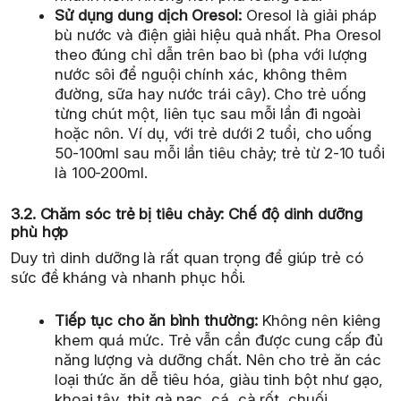
Sử dụng dung dịch Oresol:
Oresol là giải pháp
bù nước và điện giải hiệu quả nhất. Pha Oresol
theo đúng chỉ dẫn trên bao bì (pha với lượng
nước sôi để nguội chính xác, không thêm
đường, sữa hay nước trái cây). Cho trẻ uống
từng chút một, liên tục sau mỗi lần đi ngoài
hoặc nôn. Ví dụ, với trẻ dưới 2 tuổi, cho uống
50-100ml sau mỗi lần tiêu chảy; trẻ từ 2-10 tuổi
là 100-200ml.
3.2. Chăm sóc trẻ bị tiêu chảy: Chế độ dinh dưỡng
phù hợp
Duy trì dinh dưỡng là rất quan trọng để giúp trẻ có
sức đề kháng và nhanh phục hồi.
Tiếp tục cho ăn bình thường:
Không nên kiêng
khem quá mức. Trẻ vẫn cần được cung cấp đủ
năng lượng và dưỡng chất. Nên cho trẻ ăn các
loại thức ăn dễ tiêu hóa, giàu tinh bột như gạo,
khoai tây, thịt gà nạc, cá, cà rốt, chuối.