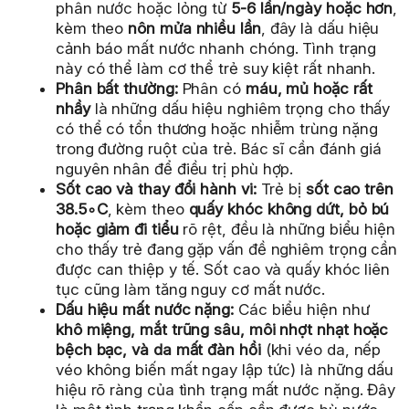
phân nước hoặc lỏng từ
5-6 lần/ngày hoặc hơn
,
kèm theo
nôn mửa nhiều lần
, đây là dấu hiệu
cảnh báo mất nước nhanh chóng. Tình trạng
này có thể làm cơ thể trẻ suy kiệt rất nhanh.
Phân bất thường:
Phân có
máu, mủ hoặc rất
nhầy
là những dấu hiệu nghiêm trọng cho thấy
có thể có tổn thương hoặc nhiễm trùng nặng
trong đường ruột của trẻ. Bác sĩ cần đánh giá
nguyên nhân để điều trị phù hợp.
Sốt cao và thay đổi hành vi:
Trẻ bị
sốt cao trên
38.5∘C
, kèm theo
quấy khóc không dứt, bỏ bú
hoặc giảm đi tiểu
rõ rệt, đều là những biểu hiện
cho thấy trẻ đang gặp vấn đề nghiêm trọng cần
được can thiệp y tế. Sốt cao và quấy khóc liên
tục cũng làm tăng nguy cơ mất nước.
Dấu hiệu mất nước nặng:
Các biểu hiện như
khô miệng, mắt trũng sâu, môi nhợt nhạt hoặc
bệch bạc, và da mất đàn hồi
(khi véo da, nếp
véo không biến mất ngay lập tức) là những dấu
hiệu rõ ràng của tình trạng mất nước nặng. Đây